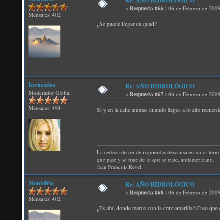
Re: AÑO HIDROLÓGICO
«
Respuesta #66 :
06 de Febrero de 2009
Mensajes: 402
¿Se puede llegar en quad?
Invinculao
Re: AÑO HIDROLÓGICO
Moderador Global
«
Respuesta #67 :
06 de Febrero de 2009
Mensajes: 494
Si y en la calle animas cuando lleges a lo alto recuer
La certeza de ser de izquierdas descansa en un criterio 
que pase y se trate de lo que se trate, antiamericano.
Jean Francois Revel.
Montefrío
Re: AÑO HIDROLÓGICO
«
Respuesta #68 :
06 de Febrero de 2009
Mensajes: 402
¿Es ahí, donde marco con la cruz amarilla? Creo que e