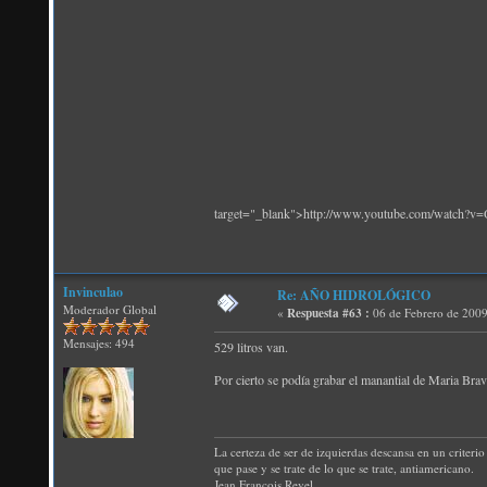
target="_blank">http://www.youtube.com/watch?
Invinculao
Re: AÑO HIDROLÓGICO
Moderador Global
«
Respuesta #63 :
06 de Febrero de 2009
Mensajes: 494
529 litros van.
Por cierto se podía grabar el manantial de Maria Brav
La certeza de ser de izquierdas descansa en un criterio 
que pase y se trate de lo que se trate, antiamericano.
Jean Francois Revel.