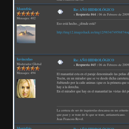
Montefrío
Re: AÑO HIDROLÓGICO
«
Respuesta #64 :
06 de Febrero de 2009
Mensajes: 402
Eso está hecho, ¿dónde está?
http://img12.imageshack.us/img12/9834/74956874oq
Invinculao
Re: AÑO HIDROLÓGICO
Moderador Global
«
Respuesta #65 :
06 de Febrero de 2009
Mensajes: 494
El manantial esta en el paraje denominado las peñas d
Tocón, en un mirador que se ve desde dicha carretera
Subiendo por la calle animas (que es la primera que se
hay a la derecha.
En el mirador que hay en el manantial las vistas del 
La certeza de ser de izquierdas descansa en un criterio 
que pase y se trate de lo que se trate, antiamericano.
Jean Francois Revel.
Montefrío