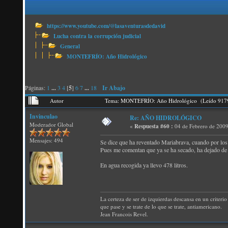
https://www.youtube.com/@lasaventurasdedavid
Lucha contra la corrupción judicial
General
MONTEFRÍO: Año Hidrológico
Páginas:
1
...
3
4
[
5
]
6
7
...
18
Ir Abajo
Autor
Tema: MONTEFRÍO: Año Hidrológico (Leído 9179
Invinculao
Re: AÑO HIDROLÓGICO
Moderador Global
«
Respuesta #60 :
04 de Febrero de 2009
Mensajes: 494
Se dice que ha reventado Mariabrava, cuando por los 
Pues me comentan que ya se ha secado, ha dejado de sa
En agua recogida ya llevo 478 litros.
La certeza de ser de izquierdas descansa en un criterio 
que pase y se trate de lo que se trate, antiamericano.
Jean Francois Revel.