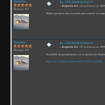
Montefrío
Re: AÑO HIDROLÓGICO
«
Respuesta #61 :
04 de Febrero de 2009
Mensajes: 402
Habrá que hacer una excursión para conocer ese mana
Montefrío
Re: AÑO HIDROLÓGICO
«
Respuesta #62 :
05 de Febrero de 2009
Mensajes: 402
Ha habido desprendimientos en la carretera de Huétor,
http://www.youtube.com/watch?v=O8df-1xcwSM