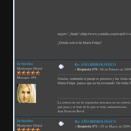
target="_blank">http://www.youtube.com/watch?
¿Dónde está el de María Felipa?
Invinculao
Re: AÑO HIDROLÓGICO
Moderador Global
«
Respuesta #70 :
06 de Febrero de 2009
Mensajes: 494
Gracias, realmente el paraje es precioso y las vistas 
Maria Felipa parece que no ha reventado. De todas 
La certeza de ser de izquierdas descansa en un criterio 
que pase y se trate de lo que se trate, antiamericano.
Jean Francois Revel.
Invinculao
Re: AÑO HIDROLÓGICO
Moderador Global
«
Respuesta #71 :
05 de Marzo de 2009,