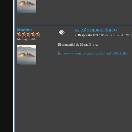
Montefrío
Re: AÑO HIDROLÓGICO
«
Respuesta #69 :
06 de Febrero de 2009
Mensajes: 402
El manantial de María Brava
http://www.youtube.com/watch?v=mPg3bCiL5bo