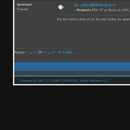
tgamezgar
Re: AÑO HIDROLÓGICO
Visitante
«
Respuesta #74 :
07 de Marzo de 2009,
Por fin vuelve a lucir el sol. En estas fechas los alm
Páginas:
1
...
3
4
[
5
]
6
7
...
18
Ir Arriba
Powered by SMF 1.1.5
|
SMF © 2006-2008, Simple Machines LLC