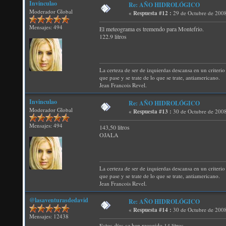
Invinculao
Re: AÑO HIDROLÓGICO
Moderador Global
«
Respuesta #12 :
29 de Octubre de 2008
Mensajes: 494
El meteograma es tremendo para Montefrio.
122.9 litros
La certeza de ser de izquierdas descansa en un criterio 
que pase y se trate de lo que se trate, antiamericano.
Jean Francois Revel.
Invinculao
Re: AÑO HIDROLÓGICO
Moderador Global
«
Respuesta #13 :
30 de Octubre de 2008
Mensajes: 494
143,50 litros
OJALA
La certeza de ser de izquierdas descansa en un criterio 
que pase y se trate de lo que se trate, antiamericano.
Jean Francois Revel.
@lasaventurasdedavid
Re: AÑO HIDROLÓGICO
«
Respuesta #14 :
30 de Octubre de 2008
Mensajes: 12438
Estos días se han recogido 14 litros