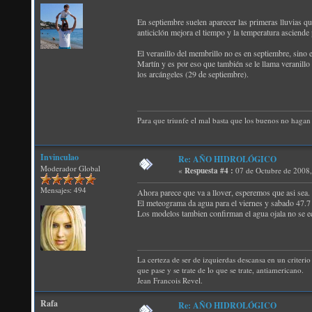
En septiembre suelen aparecer las primeras lluvias qu
anticiclón mejora el tiempo y la temperatura asciende 
El veranillo del membrillo no es en septiembre, sino
Martín y es por eso que también se le llama veranill
los arcángeles (29 de septiembre).
Para que triunfe el mal basta que los buenos no hagan 
Invinculao
Re: AÑO HIDROLÓGICO
Moderador Global
«
Respuesta #4 :
07 de Octubre de 2008
Mensajes: 494
Ahora parece que va a llover, esperemos que asi sea.
El meteograma da agua para el viernes y sabado 47.7 l
Los modelos tambien confirman el agua ojala no se 
La certeza de ser de izquierdas descansa en un criterio 
que pase y se trate de lo que se trate, antiamericano.
Jean Francois Revel.
Rafa
Re: AÑO HIDROLÓGICO