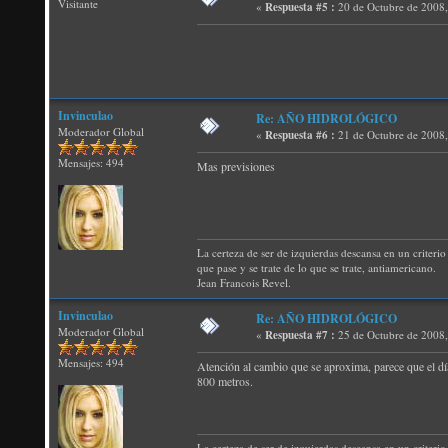
Visitante
«
Respuesta #5 :
20 de Octubre de 2008
Invinculao
Re: AÑO HIDROLÓGICO
Moderador Global
«
Respuesta #6 :
21 de Octubre de 2008,
Mensajes: 494
Mas previsiones
La certeza de ser de izquierdas descansa en un criterio 
que pase y se trate de lo que se trate, antiamericano.
Jean Francois Revel.
Invinculao
Re: AÑO HIDROLÓGICO
Moderador Global
«
Respuesta #7 :
25 de Octubre de 2008,
Mensajes: 494
Atención al cambio que se aproxima, parece que el d
800 metros.
La certeza de ser de izquierdas descansa en un criterio 