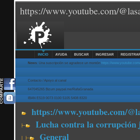
https://www.youtube.com/@lasa
INICIO
AYUDA
BUSCAR
INGRESAR
REGISTRA
News
: Una suscripción se agradece un montón
https://www.youtube.com
Contacto / Apoyo al canal
647045265 Bizum paypal.me/RafaGranada
IBAN ES19 0073 0100 5105 5408 8320
https://www.youtube.com/@l
Lucha contra la corrupción 
General