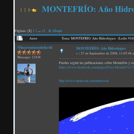
MONTEFRÍO: Año Hidro
Páginas: [
1
]
2
3
...
18
Ir Abajo
Autor
Tema: MONTEFRÍO: Año Hidrológico (Leído 9168
@lasaventurasdedavid
MONTEFRÍO: Año Hidrológico
«
:
27 de Septiembre de 2008, 11:05:46 
Mensajes: 12438
Puedes seguir las publicaciones sobre Montefrío y c
https://www.facebook.com/pages/Foro-Montefr%
http://www.meteosat.com/meteosat/