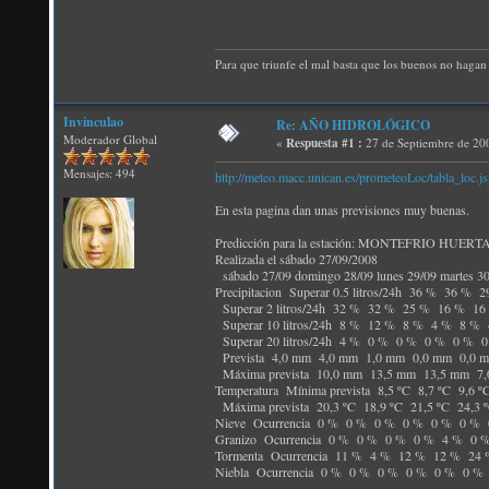
Para que triunfe el mal basta que los buenos no hagan 
Invinculao
Re: AÑO HIDROLÓGICO
Moderador Global
«
Respuesta #1 :
27 de Septiembre de 20
Mensajes: 494
http://meteo.macc.unican.es/prometeoLoc/tabla_loc.
En esta pagina dan unas previsiones muy buenas.
Predicción para la estación: MONTEFRIO HUERT
Realizada el sábado 27/09/2008
sábado 27/09 domingo 28/09 lunes 29/09 martes 30/
Precipitacion Superar 0.5 litros/24h 36 % 3
Superar 2 litros/24h 32 % 32 % 25 % 16 % 
Superar 10 litros/24h 8 % 12 % 8 % 4 % 8 
Superar 20 litros/24h 4 % 0 % 0 % 0 % 0 %
Prevista 4,0 mm 4,0 mm 1,0 mm 0,0 mm 0,0
Máxima prevista 10,0 mm 13,5 mm 13,5 mm 7
Temperatura Mínima prevista 8,5 ºC 8,7 ºC 9,6 
Máxima prevista 20,3 ºC 18,9 ºC 21,5 ºC 24,3 
Nieve Ocurrencia 0 % 0 % 0 % 0 % 0 % 0 %
Granizo Ocurrencia 0 % 0 % 0 % 0 % 4 % 0
Tormenta Ocurrencia 11 % 4 % 12 % 12 % 2
Niebla Ocurrencia 0 % 0 % 0 % 0 % 0 % 0 