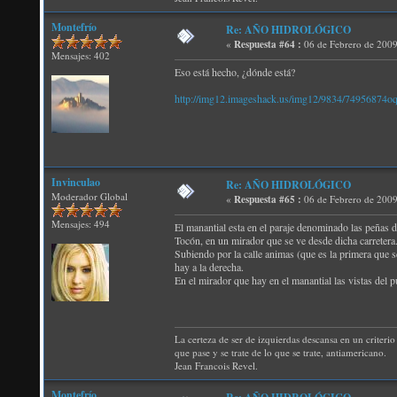
Montefrío
Re: AÑO HIDROLÓGICO
«
Respuesta #64 :
06 de Febrero de 2009
Mensajes: 402
Eso está hecho, ¿dónde está?
http://img12.imageshack.us/img12/9834/74956874oq
Invinculao
Re: AÑO HIDROLÓGICO
Moderador Global
«
Respuesta #65 :
06 de Febrero de 2009
Mensajes: 494
El manantial esta en el paraje denominado las peñas d
Tocón, en un mirador que se ve desde dicha carretera
Subiendo por la calle animas (que es la primera que se
hay a la derecha.
En el mirador que hay en el manantial las vistas del 
La certeza de ser de izquierdas descansa en un criterio 
que pase y se trate de lo que se trate, antiamericano.
Jean Francois Revel.
Montefrío