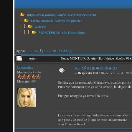
https://www.youtube.com/@lasaventurasdedavid
Lucha contra la corrupción judicial
General
MONTEFRÍO: Año Hidrológico
Páginas:
1
...
3
4
[
5
]
6
7
...
18
Ir Abajo
Autor
Tema: MONTEFRÍO: Año Hidrológico (Leído 9182
Invinculao
Re: AÑO HIDROLÓGICO
Moderador Global
«
Respuesta #60 :
04 de Febrero de 2009
Mensajes: 494
Se dice que ha reventado Mariabrava, cuando por los 
Pues me comentan que ya se ha secado, ha dejado de sa
En agua recogida ya llevo 478 litros.
La certeza de ser de izquierdas descansa en un criterio 
que pase y se trate de lo que se trate, antiamericano.
Jean Francois Revel.