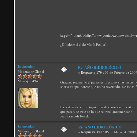
target="_blank">http://www.youtube.com/watch?
¿Dónde está el de María Felipa?
Invinculao
Re: AÑO HIDROLÓGICO
Moderador Global
«
Respuesta #70 :
06 de Febrero de 2009
Mensajes: 494
Gracias, realmente el paraje es precioso y las vistas 
Maria Felipa parece que no ha reventado. De todas 
La certeza de ser de izquierdas descansa en un criterio 
que pase y se trate de lo que se trate, antiamericano.
Jean Francois Revel.
Invinculao
Re: AÑO HIDROLÓGICO
Moderador Global
«
Respuesta #71 :
05 de Marzo de 2009,