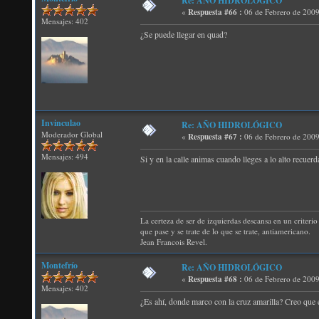
Re: AÑO HIDROLÓGICO
«
Respuesta #66 :
06 de Febrero de 2009
Mensajes: 402
¿Se puede llegar en quad?
Invinculao
Re: AÑO HIDROLÓGICO
Moderador Global
«
Respuesta #67 :
06 de Febrero de 2009
Mensajes: 494
Si y en la calle animas cuando lleges a lo alto recuer
La certeza de ser de izquierdas descansa en un criterio 
que pase y se trate de lo que se trate, antiamericano.
Jean Francois Revel.
Montefrío
Re: AÑO HIDROLÓGICO
«
Respuesta #68 :
06 de Febrero de 2009
Mensajes: 402
¿Es ahí, donde marco con la cruz amarilla? Creo que e