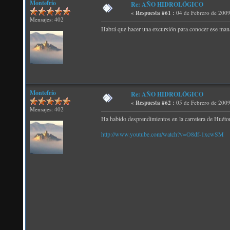
Montefrío
Re: AÑO HIDROLÓGICO
«
Respuesta #61 :
04 de Febrero de 2009
Mensajes: 402
Habrá que hacer una excursión para conocer ese mana
Montefrío
Re: AÑO HIDROLÓGICO
«
Respuesta #62 :
05 de Febrero de 2009
Mensajes: 402
Ha habido desprendimientos en la carretera de Huétor,
http://www.youtube.com/watch?v=O8df-1xcwSM