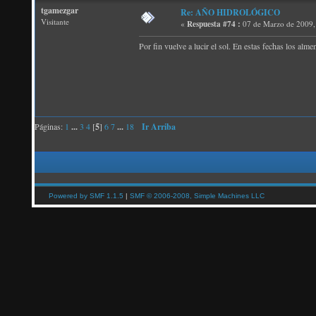
tgamezgar
Re: AÑO HIDROLÓGICO
Visitante
«
Respuesta #74 :
07 de Marzo de 2009,
Por fin vuelve a lucir el sol. En estas fechas los alm
Páginas:
1
...
3
4
[
5
]
6
7
...
18
Ir Arriba
Powered by SMF 1.1.5
|
SMF © 2006-2008, Simple Machines LLC