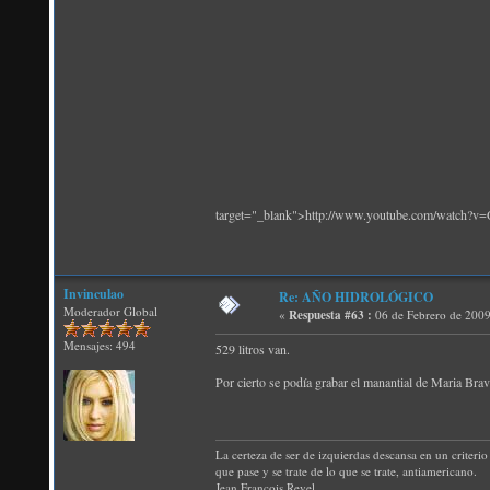
target="_blank">http://www.youtube.com/watch?
Invinculao
Re: AÑO HIDROLÓGICO
Moderador Global
«
Respuesta #63 :
06 de Febrero de 2009
Mensajes: 494
529 litros van.
Por cierto se podía grabar el manantial de Maria Brav
La certeza de ser de izquierdas descansa en un criterio 
que pase y se trate de lo que se trate, antiamericano.
Jean Francois Revel.