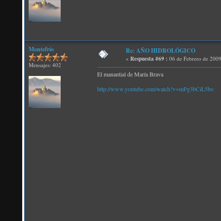
Montefrío
Re: AÑO HIDROLÓGICO
«
Respuesta #69 :
06 de Febrero de 2009
Mensajes: 402
El manantial de María Brava
http://www.youtube.com/watch?v=mPg3bCiL5bo