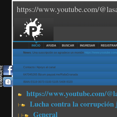
https://www.youtube.com/@lasa
INICIO
AYUDA
BUSCAR
INGRESAR
REGISTRA
News
: Una suscripción se agradece un montón
https://www.youtube.com
Contacto / Apoyo al canal
647045265 Bizum paypal.me/RafaGranada
IBAN ES19 0073 0100 5105 5408 8320
https://www.youtube.com/@l
Lucha contra la corrupción 
General