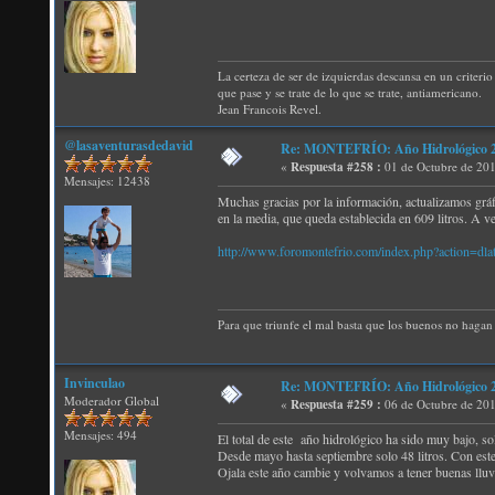
La certeza de ser de izquierdas descansa en un criterio 
que pase y se trate de lo que se trate, antiamericano.
Jean Francois Revel.
@lasaventurasdedavid
Re: MONTEFRÍO: Año Hidrológico 2
«
Respuesta #258 :
01 de Octubre de 201
Mensajes: 12438
Muchas gracias por la información, actualizamos gráf
en la media, que queda establecida en 609 litros. A v
http://www.foromontefrio.com/index.php?action=dla
Para que triunfe el mal basta que los buenos no hagan 
Invinculao
Re: MONTEFRÍO: Año Hidrológico 2
Moderador Global
«
Respuesta #259 :
06 de Octubre de 201
Mensajes: 494
El total de este año hidrológico ha sido muy bajo, sol
Desde mayo hasta septiembre solo 48 litros. Con este
Ojala este año cambie y volvamos a tener buenas lluv