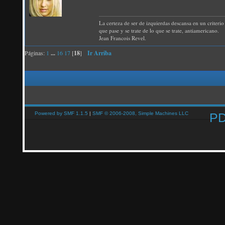
La certeza de ser de izquierdas descansa en un criterio 
que pase y se trate de lo que se trate, antiamericano.
Jean Francois Revel.
Páginas:
1
...
16
17
[
18
]
Ir Arriba
Powered by SMF 1.1.5
|
SMF © 2006-2008, Simple Machines LLC
P