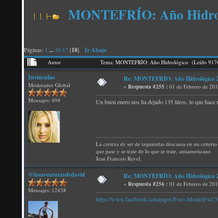
MONTEFRÍO: Año Hidro
Páginas:
1
...
16
17
[
18
]
Ir Abajo
Autor
Tema: MONTEFRÍO: Año Hidrológico (Leído 9176
Invinculao
Re: MONTEFRÍO: Año Hidrológico 2
Moderador Global
«
Respuesta #255 :
01 de Febrero de 201
Mensajes: 494
Un buen enero nos ha dejado 135 litros, lo que hace un
La certeza de ser de izquierdas descansa en un criterio 
que pase y se trate de lo que se trate, antiamericano.
Jean Francois Revel.
@lasaventurasdedavid
Re: MONTEFRÍO: Año Hidrológico 2
«
Respuesta #256 :
01 de Febrero de 201
Mensajes: 12438
https://www.facebook.com/pages/Foro-Montefr%