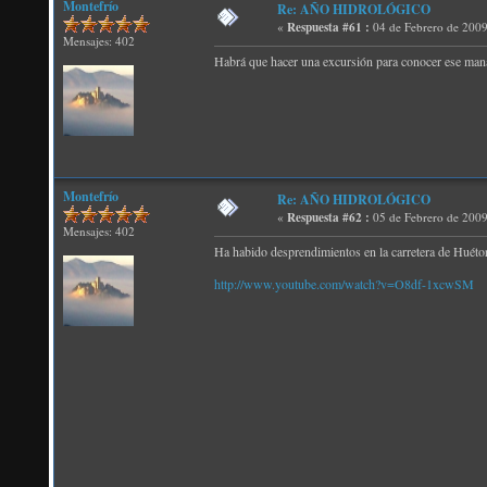
Montefrío
Re: AÑO HIDROLÓGICO
«
Respuesta #61 :
04 de Febrero de 2009
Mensajes: 402
Habrá que hacer una excursión para conocer ese mana
Montefrío
Re: AÑO HIDROLÓGICO
«
Respuesta #62 :
05 de Febrero de 2009
Mensajes: 402
Ha habido desprendimientos en la carretera de Huétor,
http://www.youtube.com/watch?v=O8df-1xcwSM