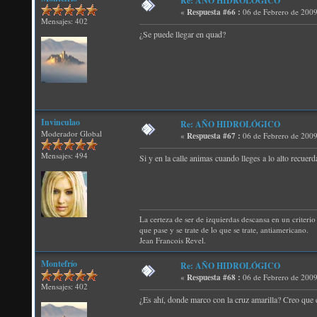
Re: AÑO HIDROLÓGICO
«
Respuesta #66 :
06 de Febrero de 2009
Mensajes: 402
¿Se puede llegar en quad?
Invinculao
Re: AÑO HIDROLÓGICO
Moderador Global
«
Respuesta #67 :
06 de Febrero de 2009
Mensajes: 494
Si y en la calle animas cuando lleges a lo alto recuer
La certeza de ser de izquierdas descansa en un criterio 
que pase y se trate de lo que se trate, antiamericano.
Jean Francois Revel.
Montefrío
Re: AÑO HIDROLÓGICO
«
Respuesta #68 :
06 de Febrero de 2009
Mensajes: 402
¿Es ahí, donde marco con la cruz amarilla? Creo que e