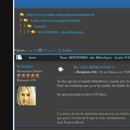
https://www.youtube.com/@lasaventurasdedavid
Lucha contra la corrupción judicial
General
MONTEFRÍO: Año Hidrológico
Páginas:
1
...
3
4
[
5
]
6
7
...
18
Ir Abajo
Autor
Tema: MONTEFRÍO: Año Hidrológico (Leído 9182
Invinculao
Re: AÑO HIDROLÓGICO
Moderador Global
«
Respuesta #60 :
04 de Febrero de 2009
Mensajes: 494
Se dice que ha reventado Mariabrava, cuando por los 
Pues me comentan que ya se ha secado, ha dejado de sa
En agua recogida ya llevo 478 litros.
La certeza de ser de izquierdas descansa en un criterio 
que pase y se trate de lo que se trate, antiamericano.
Jean Francois Revel.