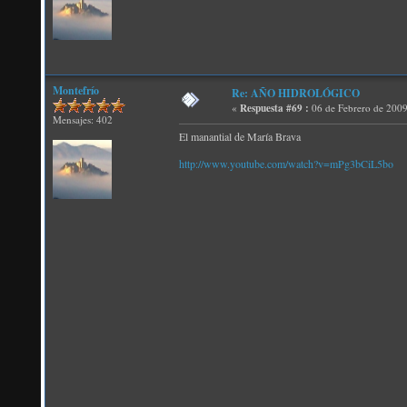
Montefrío
Re: AÑO HIDROLÓGICO
«
Respuesta #69 :
06 de Febrero de 2009
Mensajes: 402
El manantial de María Brava
http://www.youtube.com/watch?v=mPg3bCiL5bo