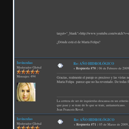
target="_blank">http://www.youtube.com/watch?
¿Dónde está el de María Felipa?
Invinculao
Re: AÑO HIDROLÓGICO
Moderador Global
«
Respuesta #70 :
06 de Febrero de 2009
Mensajes: 494
Gracias, realmente el paraje es precioso y las vistas 
Maria Felipa parece que no ha reventado. De todas 
La certeza de ser de izquierdas descansa en un criterio 
que pase y se trate de lo que se trate, antiamericano.
Jean Francois Revel.
Invinculao
Re: AÑO HIDROLÓGICO
Moderador Global
«
Respuesta #71 :
05 de Marzo de 2009,