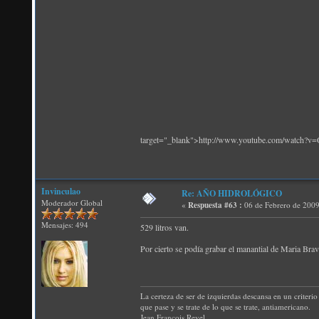
target="_blank">http://www.youtube.com/watch?
Invinculao
Re: AÑO HIDROLÓGICO
Moderador Global
«
Respuesta #63 :
06 de Febrero de 2009
Mensajes: 494
529 litros van.
Por cierto se podía grabar el manantial de Maria Brav
La certeza de ser de izquierdas descansa en un criterio 
que pase y se trate de lo que se trate, antiamericano.
Jean Francois Revel.