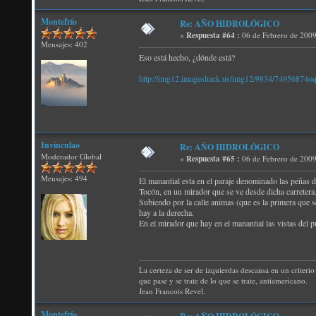
Montefrío
Re: AÑO HIDROLÓGICO
«
Respuesta #64 :
06 de Febrero de 2009
Mensajes: 402
Eso está hecho, ¿dónde está?
http://img12.imageshack.us/img12/9834/74956874oq
Invinculao
Re: AÑO HIDROLÓGICO
Moderador Global
«
Respuesta #65 :
06 de Febrero de 2009
Mensajes: 494
El manantial esta en el paraje denominado las peñas d
Tocón, en un mirador que se ve desde dicha carretera
Subiendo por la calle animas (que es la primera que se
hay a la derecha.
En el mirador que hay en el manantial las vistas del 
La certeza de ser de izquierdas descansa en un criterio 
que pase y se trate de lo que se trate, antiamericano.
Jean Francois Revel.
Montefrío