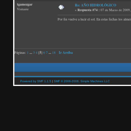
tgamezgar
Re: AÑO HIDROLÓGICO
Visitante
«
Respuesta #74 :
07 de Marzo de 2009,
Por fin vuelve a lucir el sol. En estas fechas los alm
Páginas:
1
...
3
4
[
5
]
6
7
...
18
Ir Arriba
Powered by SMF 1.1.5
|
SMF © 2006-2008, Simple Machines LLC