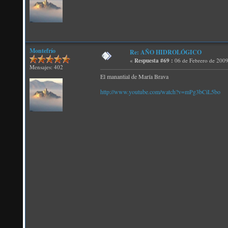
Montefrío
Re: AÑO HIDROLÓGICO
«
Respuesta #69 :
06 de Febrero de 2009
Mensajes: 402
El manantial de María Brava
http://www.youtube.com/watch?v=mPg3bCiL5bo