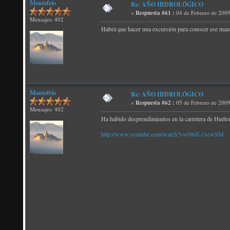
Montefrío
Re: AÑO HIDROLÓGICO
«
Respuesta #61 :
04 de Febrero de 2009
Mensajes: 402
Habrá que hacer una excursión para conocer ese mana
Montefrío
Re: AÑO HIDROLÓGICO
«
Respuesta #62 :
05 de Febrero de 2009
Mensajes: 402
Ha habido desprendimientos en la carretera de Huétor,
http://www.youtube.com/watch?v=O8df-1xcwSM