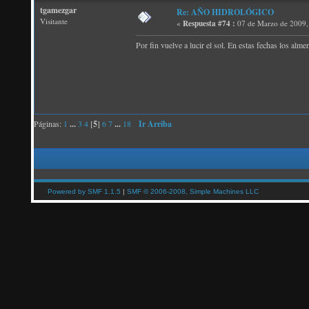
tgamezgar
Re: AÑO HIDROLÓGICO
Visitante
«
Respuesta #74 :
07 de Marzo de 2009,
Por fin vuelve a lucir el sol. En estas fechas los alm
Páginas:
1
...
3
4
[
5
]
6
7
...
18
Ir Arriba
Powered by SMF 1.1.5
|
SMF © 2006-2008, Simple Machines LLC