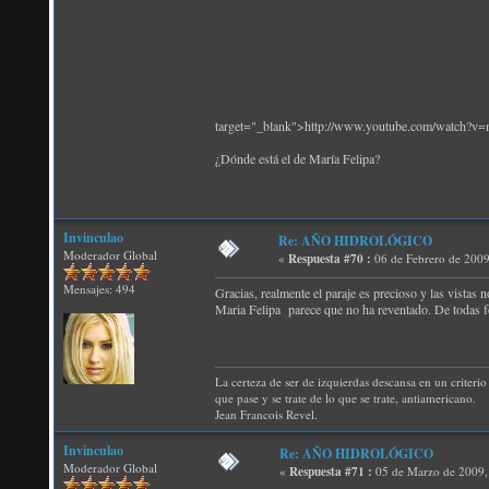
target="_blank">http://www.youtube.com/watch?
¿Dónde está el de María Felipa?
Invinculao
Re: AÑO HIDROLÓGICO
Moderador Global
«
Respuesta #70 :
06 de Febrero de 2009
Mensajes: 494
Gracias, realmente el paraje es precioso y las vistas 
Maria Felipa parece que no ha reventado. De todas 
La certeza de ser de izquierdas descansa en un criterio 
que pase y se trate de lo que se trate, antiamericano.
Jean Francois Revel.
Invinculao
Re: AÑO HIDROLÓGICO
Moderador Global
«
Respuesta #71 :
05 de Marzo de 2009,