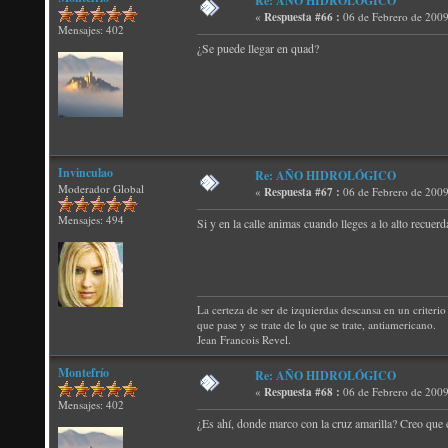
Re: AÑO HIDROLÓGICO
«
Respuesta #66 :
06 de Febrero de 2009
Mensajes: 402
¿Se puede llegar en quad?
Invinculao
Re: AÑO HIDROLÓGICO
Moderador Global
«
Respuesta #67 :
06 de Febrero de 2009
Mensajes: 494
Si y en la calle animas cuando lleges a lo alto recuer
La certeza de ser de izquierdas descansa en un criterio 
que pase y se trate de lo que se trate, antiamericano.
Jean Francois Revel.
Montefrío
Re: AÑO HIDROLÓGICO
«
Respuesta #68 :
06 de Febrero de 2009
Mensajes: 402
¿Es ahí, donde marco con la cruz amarilla? Creo que e