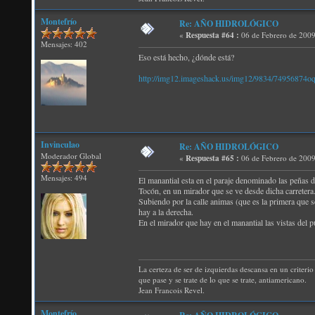
Montefrío
Re: AÑO HIDROLÓGICO
«
Respuesta #64 :
06 de Febrero de 2009
Mensajes: 402
Eso está hecho, ¿dónde está?
http://img12.imageshack.us/img12/9834/74956874oq
Invinculao
Re: AÑO HIDROLÓGICO
Moderador Global
«
Respuesta #65 :
06 de Febrero de 2009
Mensajes: 494
El manantial esta en el paraje denominado las peñas d
Tocón, en un mirador que se ve desde dicha carretera
Subiendo por la calle animas (que es la primera que se
hay a la derecha.
En el mirador que hay en el manantial las vistas del 
La certeza de ser de izquierdas descansa en un criterio 
que pase y se trate de lo que se trate, antiamericano.
Jean Francois Revel.
Montefrío