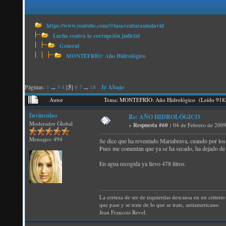
https://www.youtube.com/@lasaventurasdedavid
Lucha contra la corrupción judicial
General
MONTEFRÍO: Año Hidrológico
Páginas:
1
...
3
4
[
5
]
6
7
...
18
Ir Abajo
Autor
Tema: MONTEFRÍO: Año Hidrológico (Leído 9182
Invinculao
Re: AÑO HIDROLÓGICO
Moderador Global
«
Respuesta #60 :
04 de Febrero de 2009
Mensajes: 494
Se dice que ha reventado Mariabrava, cuando por los 
Pues me comentan que ya se ha secado, ha dejado de sa
En agua recogida ya llevo 478 litros.
La certeza de ser de izquierdas descansa en un criterio 
que pase y se trate de lo que se trate, antiamericano.
Jean Francois Revel.