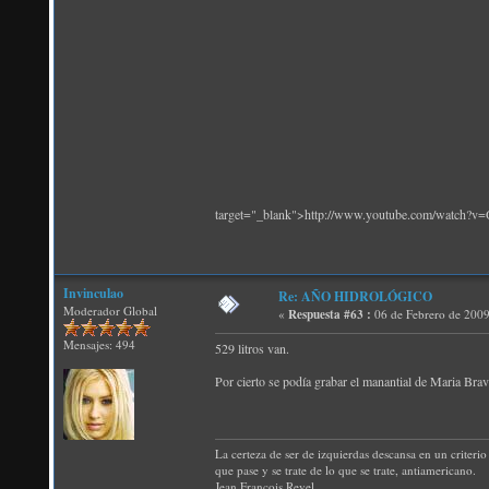
target="_blank">http://www.youtube.com/watch?
Invinculao
Re: AÑO HIDROLÓGICO
Moderador Global
«
Respuesta #63 :
06 de Febrero de 2009
Mensajes: 494
529 litros van.
Por cierto se podía grabar el manantial de Maria Brav
La certeza de ser de izquierdas descansa en un criterio 
que pase y se trate de lo que se trate, antiamericano.
Jean Francois Revel.