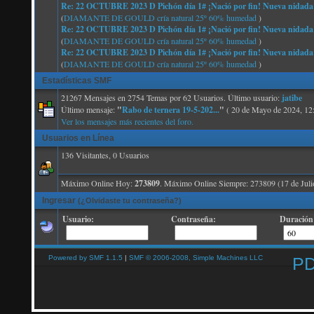
Re: 22 OCTUBRE 2023 D Pichón día 1# ¡Nació por fin! Nueva nidada
(
DIAMANTE DE GOULD cría natural 25º 60% humedad
)
Re: 22 OCTUBRE 2023 D Pichón día 1# ¡Nació por fin! Nueva nidada
(
DIAMANTE DE GOULD cría natural 25º 60% humedad
)
Re: 22 OCTUBRE 2023 D Pichón día 1# ¡Nació por fin! Nueva nidada
(
DIAMANTE DE GOULD cría natural 25º 60% humedad
)
Estadísticas SMF
21267 Mensajes en 2754 Temas por 62 Usuarios. Último usuario:
jatibe
Último mensaje:
"
Rabo de ternera 19-5-202...
"
( 20 de Mayo de 2024, 12
Ver los mensajes más recientes del foro.
Usuarios en Línea
136 Visitantes, 0 Usuarios
Máximo Online Hoy:
273809
. Máximo Online Siempre: 273809 (17 de Juli
Ingresar
(¿Olvidaste tu contraseña?)
Usuario:
Contraseña:
Duración 
Powered by SMF 1.1.5
|
SMF © 2006-2008, Simple Machines LLC
P