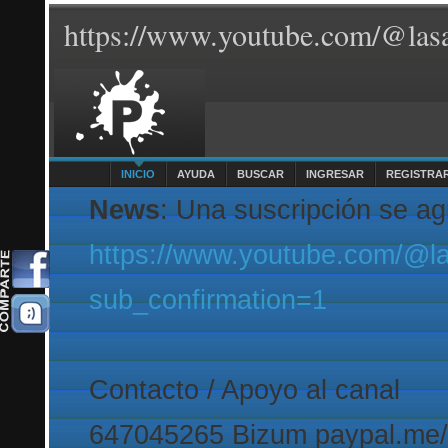
https://www.youtube.com/@lasa
INICIO
AYUDA
BUSCAR
INGRESAR
REGISTRA
News
: Una suscripción se a
https://www.youtube.com/@l
sub_confirmation=1
Contacto / Apoyo al canal
647045265 Bizum paypal.me