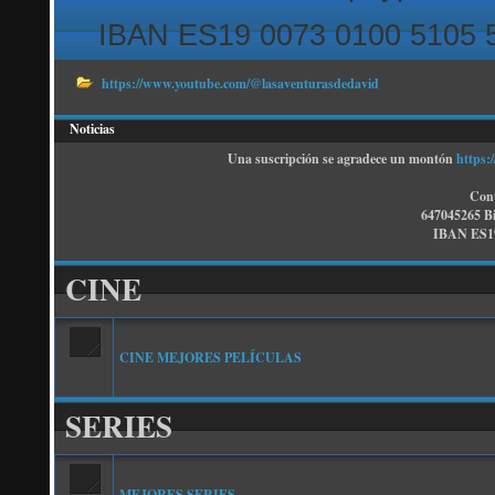
IBAN ES19 0073 0100 5105 
https://www.youtube.com/@lasaventurasdedavid
Noticias
Una suscripción se agradece un montón
https:
Cont
647045265 B
IBAN ES19
CINE
CINE MEJORES PELÍCULAS
SERIES
MEJORES SERIES