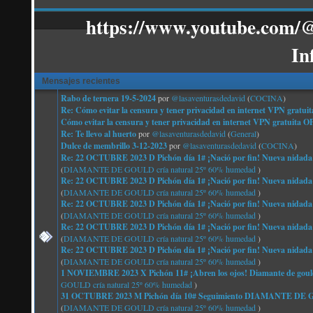
https://www.youtube.com/@
In
Mensajes recientes
Rabo de ternera 19-5-2024
por
@lasaventurasdedavid
(
COCINA
)
Re: Cómo evitar la censura y tener privacidad en internet VPN g
Cómo evitar la censura y tener privacidad en internet VPN gratu
Re: Te llevo al huerto
por
@lasaventurasdedavid
(
General
)
Dulce de membrillo 3-12-2023
por
@lasaventurasdedavid
(
COCINA
)
Re: 22 OCTUBRE 2023 D Pichón día 1# ¡Nació por fin! Nueva nidada
(
DIAMANTE DE GOULD cría natural 25º 60% humedad
)
Re: 22 OCTUBRE 2023 D Pichón día 1# ¡Nació por fin! Nueva nidada
(
DIAMANTE DE GOULD cría natural 25º 60% humedad
)
Re: 22 OCTUBRE 2023 D Pichón día 1# ¡Nació por fin! Nueva nidada
(
DIAMANTE DE GOULD cría natural 25º 60% humedad
)
Re: 22 OCTUBRE 2023 D Pichón día 1# ¡Nació por fin! Nueva nidada
(
DIAMANTE DE GOULD cría natural 25º 60% humedad
)
Re: 22 OCTUBRE 2023 D Pichón día 1# ¡Nació por fin! Nueva nidada
(
DIAMANTE DE GOULD cría natural 25º 60% humedad
)
1 NOVIEMBRE 2023 X Pichón 11# ¡Abren los ojos! Diamante de gould
GOULD cría natural 25º 60% humedad
)
31 OCTUBRE 2023 M Pichón día 10# Seguimiento DIAMANTE 
(
DIAMANTE DE GOULD cría natural 25º 60% humedad
)