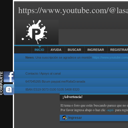
https://www.youtube.com/@lasa
INICIO
AYUDA
BUSCAR
INGRESAR
REGISTRA
News
: Una suscripción se agradece un montón
https://www.youtube.com
Contacto / Apoyo al canal
647045265 Bizum paypal.me/RafaGranada
IBAN ES19 0073 0100 5105 5408 8320
¡Advertencia!
El tema o foro que estás buscando parece que no exi
Por favor ingresa abajo o haz clic
-aquí-
para regi
Ingresar