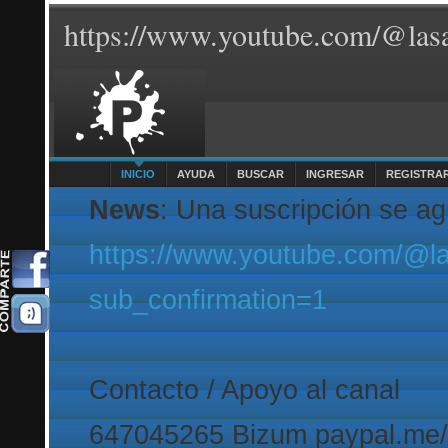
https://www.youtube.com/@lasa
INICIO
AYUDA
BUSCAR
INGRESAR
REGISTRA
News
: Una suscripción se a
https://www.youtube.com/@l
sub_confirmation=1
Contacto / Apoyo al canal
647045265 Bizum paypal.me