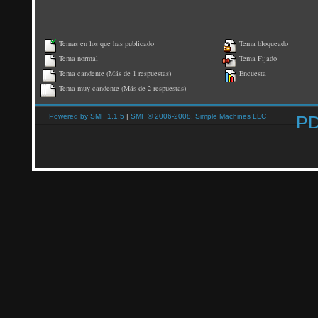
Temas en los que has publicado
Tema bloqueado
Tema normal
Tema Fijado
Tema candente (Más de 1 respuestas)
Encuesta
Tema muy candente (Más de 2 respuestas)
Powered by SMF 1.1.5
|
SMF © 2006-2008, Simple Machines LLC
P