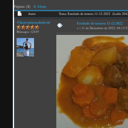
Páginas: [
1
]
Ir Abajo
Autor
Tema: Estofado de ternera 11-12-2022 (Leído 204
@lasaventurasdedavid
Estofado de ternera 11-12-2022
«
:
11 de Diciembre de 2022, 04:13:5
Mensajes: 12439