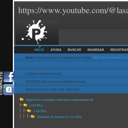
https://www.youtube.com/@lasa
INICIO
AYUDA
BUSCAR
INGRESAR
REGISTRA
News
: Una suscripción se agradece un montón
https://www.youtube.com
Contacto / Apoyo al canal
647045265 Bizum paypal.me/RafaGranada
IBAN ES19 0073 0100 5105 5408 8320
https://www.youtube.com/@lasaventurasdedavid
COCINA
COCINA
Estofado de ternera 11-12-2022