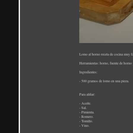
Lomo al horno receta de cocina muy fác
Herramientas: horno, fuente de horno 
Ingredientes:
- 500 gramos de lomo en una pieza.
Para aliñar:
- Aceite.
- Sal.
- Pimienta.
- Romero.
- Tomillo.
- Vino.