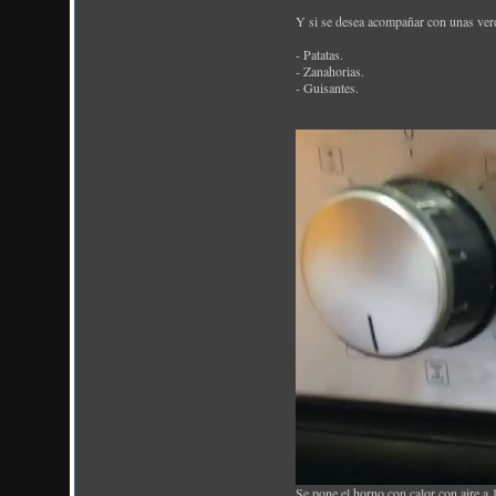
Y si se desea acompañar con unas verd
- Patatas.
- Zanahorias.
- Guisantes.
Se pone el horno con calor con aire a 