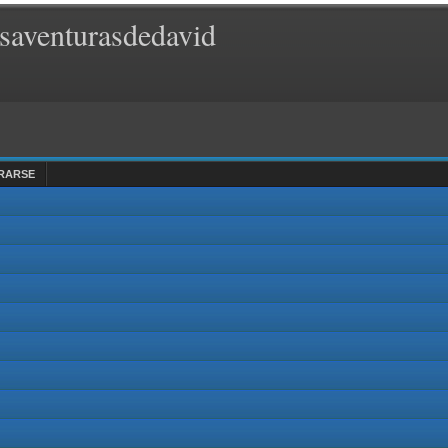
saventurasdedavid
RARSE