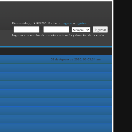
Visitante
Bienvenido(a),
. Por favor,
ingresa
o
regístrate
.
Ingresar con nombre de usuario, contraseña y duración de la sesión
08 de Agosto de 2026, 06:03:34 am