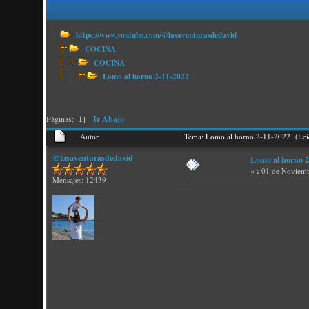
https://www.youtube.com/@lasaventurasdedavid
COCINA
COCINA
Lomo al horno 2-11-2022
Páginas: [
1
]
Ir Abajo
Autor
Tema: Lomo al horno 2-11-2022 (Leí
@lasaventurasdedavid
Lomo al horno 2
«
:
01 de Noviemb
Mensajes: 12439