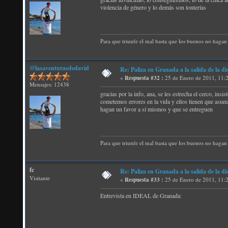
violencia de género y lo demás son tonterías
Para que triunfe el mal basta que los buenos no hagan 
@lasaventurasdedavid
Re: Paliza en Granada a la salida de la
«
Respuesta #32 :
25 de Enero de 2011, 11:
Mensajes: 12438
gracias por la info, ana, se les estrecha el cerco, ins
cometemos errores en la vida y ellos tienen que asumir
hagan un favor a sí mismos y que se entreguen
Para que triunfe el mal basta que los buenos no hagan 
fc
Re: Paliza en Granada a la salida de la
Visitante
«
Respuesta #33 :
25 de Enero de 2011, 11:
Entrevista en IDEAL de Granada: