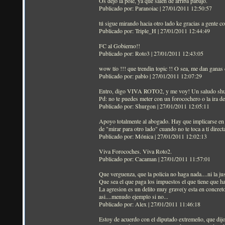
Os dejo la pole, ya que salen de arriba pabajo.
Publicado por: Paranoiac | 27/01/2011 12:50:57
tú sigue mirando hacia otro lado ke gracias a gente c
Publicado por: Triple_H | 27/01/2011 12:44:49
FC al Gobierno!!
Publicado por: Roto3 | 27/01/2011 12:43:05
wow tío !!! que trendin topic !! O sea, me dan ganas d
Publicado por: pablo | 27/01/2011 12:07:29
Entro, digo VIVA ROTO2, y me voy! Un saludo sh
Pd: no te puedes meter con un forocochero o la ira de l
Publicado por: Shurgon | 27/01/2011 12:05:11
Apoyo totalmente al abogado. Hay que implicarse en d
de "mirar para otro lado" cuando no te toca a tí dire
Publicado por: Mónica | 27/01/2011 12:02:13
Viva Forocoches. Viva Roto2.
Publicado por: Cacaman | 27/01/2011 11:57:01
Que verguenza, que la policia no haga nada....ni la just
Que sea el que paga los impuestos el que tiene que ha
La agresion es un delito muy grave(y esta en concreto
asi....menudo ejemplo si no...
Publicado por: Alex | 27/01/2011 11:46:18
Estoy de acuerdo con el diputado extremeño, que dijo 