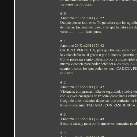
vamonos...a otro pais.
#10
Anónimo 29.Ene.2011 | 20:22
Da que pensar todo esto. Tal pareciera que los agredi
denunciar. En cualquier caso, creo que la paliza era d
veces...................Dan ganas
#11
Anónimo 29.Ene.2011 | 20:42
CADENA PERPETUA, para que los siguientes por lo men
la violencia hasta tal grado o por lo menos ejercerla
Como padre me siento indefenso por la impasividad de 
misma violencia para poder defender a los míos. S
cuento, o como los que podemos ver... CADENA PERPE
ciudades
#12
Anónimo 29.Ene.2011 | 20:42
Violencia, inmigrantes, falta de seguridad, y sobre 
con la joven encargada de fruteria, como habia subido 
Luego de unos instantes de pensar que contestar, la i
tengo ciudadania ITALIANA, CON RESIDENCIA
#13
Anónimo 29.Ene.2011 | 20:49
Siento tristeza y pena por lo que estos dementes pued
#14