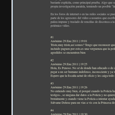
bastante explícita, como principal prueba. Algo que s
propia investigación paralela, temiendo un posible "l
En los foros de internet o en las redes sociales se pu
parte de los agresores del vídeo a usuarios que escri
paliza impune y traslado de rencillas de discoteca a l
polémico vídeo.
#1
Anónimo 29.Ene.2011 | 19:01
Triste,muy triste,así somos? Tengo que reconocer que 
incluido paguen por esto,es una verguenza que la pol
agredidos se encuentren bien
#2
Anónimo 29.Ene.2011 | 19:25
Hola, Es Penoso. No sé de donde han educado o de d
pegar a un ser humano indefenso, inconsciente y ya ve
Espero que la fiscalía actué de oficio y les caiga tod
#3
Anónimo 29.Ene.2011 | 19:26
No entiendo muy bien, el porqué cuando la Policía hac
testigos-, se niegana dar datos a la Policía y no
brutalmente y cuando viene la Policía a intentar ayu
Sálvame Deluxe para un vias a vis con la Princesa de
#4
Anónimo 29.Ene.2011 | 19:30