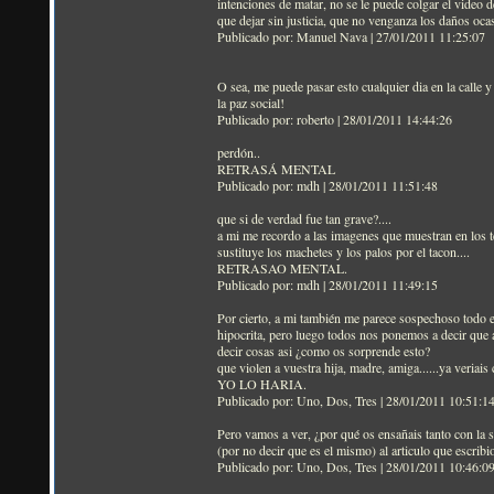
intenciones de matar, no se le puede colgar el video d
que dejar sin justicia, que no venganza los daños oc
Publicado por: Manuel Nava | 27/01/2011 11:25:07
O sea, me puede pasar esto cualquier dia en la calle
la paz social!
Publicado por: roberto | 28/01/2011 14:44:26
perdón..
RETRASÁ MENTAL
Publicado por: mdh | 28/01/2011 11:51:48
que si de verdad fue tan grave?....
a mi me recordo a las imagenes que muestran en los tel
sustituye los machetes y los palos por el tacon....
RETRASAO MENTAL.
Publicado por: mdh | 28/01/2011 11:49:15
Por cierto, a mi también me parece sospechoso todo e
hipocrita, pero luego todos nos ponemos a decir que a
decir cosas asi ¿como os sorprende esto?
que violen a vuestra hija, madre, amiga......ya veriai
YO LO HARIA.
Publicado por: Uno, Dos, Tres | 28/01/2011 10:51:1
Pero vamos a ver, ¿por qué os ensañais tanto con la 
(por no decir que es el mismo) al articulo que escrib
Publicado por: Uno, Dos, Tres | 28/01/2011 10:46:0