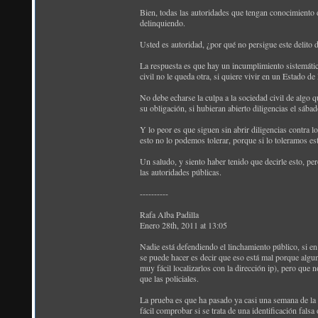
Bien, todas las autoridades que tengan conocimiento de
delinquiendo.
Usted es autoridad, ¿por qué no persigue este delito d
La respuesta es que hay un incumplimiento sistemático 
civil no le queda otra, si quiere vivir en un Estado d
No debe echarse la culpa a la sociedad civil de algo 
su obligación, si hubieran abierto diligencias el sába
Y lo peor es que siguen sin abrir diligencias contra lo
esto no lo podemos tolerar, porque si lo toleramos e
Un saludo, y siento haber tenido que decirle esto, pe
las autoridades públicas.
----------
Rafa Alba Padilla
Enero 28th, 2011 at 13:05
Nadie está defendiendo el linchamiento público, si en 
se puede hacer es decir que eso está mal porque algu
muy fácil localizarlos con la dirección ip), pero que 
que las policiales.
La prueba es que ha pasado ya casi una semana de la a
fácil comprobar si se trata de una identificación falsa