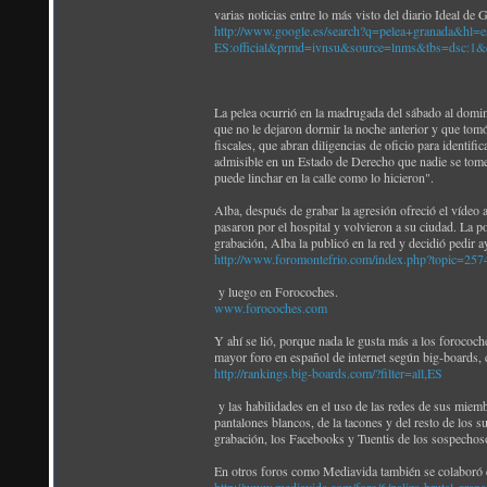
varias noticias entre lo más visto del diario Ideal de
http://www.google.es/search?q=pelea+granada&hl=e
ES:official&prmd=ivnsu&source=lnms&tbs=d
La pelea ocurrió en la madrugada del sábado al domi
que no le dejaron dormir la noche anterior y que tomó
fiscales, que abran diligencias de oficio para identific
admisible en un Estado de Derecho que nadie se tome la
puede linchar en la calle como lo hicieron".
Alba, después de grabar la agresión ofreció el vídeo a
pasaron por el hospital y volvieron a su ciudad. La po
grabación, Alba la publicó en la red y decidió pedir a
http://www.foromontefrio.com/index.php?topic=257
y luego en Forocoches.
www.forocoches.com
Y ahí se lió, porque nada le gusta más a los forococ
mayor foro en español de internet según big-boards,
http://rankings.big-boards.com/?filter=all,ES
y las habilidades en el uso de las redes de sus miemb
pantalones blancos, de la tacones y del resto de los 
grabación, los Facebooks y Tuentis de los sospechosos
En otros foros como Mediavida también se colaboró 