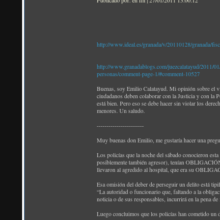
Publicado por: en fin | 27/01/2011 13:00:12
http://www.ideal.es/granada/v/20110128/granada/fisc
http://www.granadablogs.com/juezcalatayud/2011/01/lo
personas/comment-page-1/#comment-10527
Buenas, soy Emilio Calatayud. Mi opinión sobre el ví
ciudadanos deben colaborar con la Justicia y con la P
está bien. Pero eso se debe hacer sin violar los dere
menores. Un saludo.
------------------------
Muy buenas don Emilio, me gustaría hacer una preg
Los policías que la noche del sábado conocieron esta n
posiblemente también agresor), tenían OBLIGACIÓN de 
llevaron al agredido al hospital, que era su OBLIG
Esa omisión del deber de perseguir un delito está tipi
“La autoridad o funcionario que, faltando a la obliga
noticia o de sus responsables, incurrirá en la pena d
Luego concluimos que los policías han cometido un d