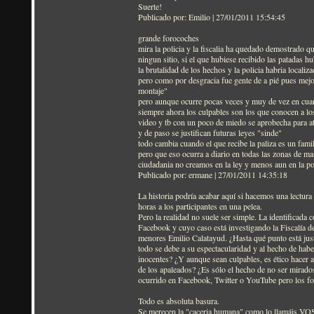
Suerte!
Publicado por: Emilio | 27/01/2011 15:54:45
grande forocoches
mira la policia y la fiscalia ha quedado demostrado q
ningun sitio, si el que hubiese recibido las patadas h
la brutalidad de los hechos y la policia habria localiza
pero como por desgracia fue gente de a pié pues mejo
montaje"
pero aunque ocurre pocas veces y muy de vez en cuand
siempre ahora los culpables son los que conocen a los
video y tb con un poco de miedo se aprobecha para a
y de paso se justifican futuras leyes "sinde"
todo cambia cuando el que recibe la paliza es un famil
pero que eso ocurra a diario en todas las zonas de mar
ciudadania no creamos en la ley y menos aun en la pol
Publicado por: ermane | 27/01/2011 14:35:18
La historia podría acabar aquí si hacemos una lectura s
horas a los participantes en una pelea.
Pero la realidad no suele ser simple. La identificada 
Facebook y cuyo caso está investigando la Fiscalía 
menores Emilio Calatayud. ¿Hasta qué punto está just
todo se debe a su espectacularidad y al hecho de hab
inocentes? ¿Y aunque sean culpables, es ético hacer al
de los apaleados? ¿Es sólo el hecho de no ser mirado
ocurrido en Facebook, Twitter o YouTube pero los f
Todo es absoluta basura.
Se merecen la "caceria humana" como lo llamáis VOSO