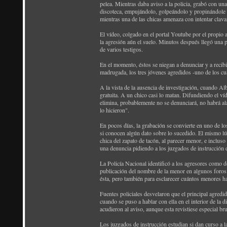
pelea. Mientras daba aviso a la policia, grabó con un
discoteca, empujándolo, golpeándolo y propinándole v
mientras una de las chicas amenaza con intentar clavar
El vídeo, colgado en el portal Youtube por el propio
la agresión aún el suelo. Minutos después llegó una p
de varios testigos.
En el momento, éstos se niegan a denunciar y a recibi
madrugada, los tres jóvenes agredidos -uno de los cuá
A la vista de la ausencia de investigación, cuando Alb
gratuita. A un chico casi lo matan. Difundiendo el ví
elimina, probablemente no se denunciará, no habrá alar
lo hicieron".
En pocos días, la grabación se convierte en uno de los
si conocen algún dato sobre lo sucedido. El mismo lún
chica del zapato de tacón, al parecer menor, e inclus
una denuncia pidiendo a los juzgados de instrucción 
La Policía Nacional identificó a los agresores como do
publicación del nombre de la menor en algunos foros d
ésta, pero también para esclarecer cuántos menores ha
Fuentes policiales desvelaron que el principal agredid
cuando se puso a hablar con ella en el interior de la
acudieron al aviso, aunque esta revistiese especial br
Los juzgados de instrucción estudian si dan curso a l