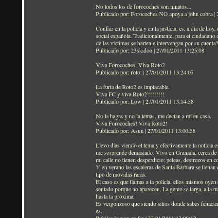
No todos los de forocoches son niñatos...
Publicado por: Forocoches NO apoya a john cobra |
Confiar en la policía y en la justicia, es, a día de h
social española. Tradicionalmente, para el ciudadano
de las víctimas se harten e intervengan por su cuenta?
Publicado por: 23skidoo | 27/01/2011 13:25:08
Viva Forocoches, Viva Roto2
Publicado por: roto: | 27/01/2011 13:24:07
La furia de Roto2 es implacable.
Viva FC y viva Roto2!!!!!!!!!
Publicado por: Low | 27/01/2011 13:14:58
No la hagas y no la temas, me decían a mi en casa.
Viva Forocoches! Viva Roto2!
Publicado por: Asun | 27/01/2011 13:00:58
Llevo días viendo el tema y efectivamente la noticia 
me sorprende demasiado. Vivo en Granada, cerca de esa
mi calle no tienen desperdicio: peleas, destrozos en co
Y en verano las escaleras de Santa Bárbara se llenan 
tipo de movidas raras.
El caso es que llamas a la policía, ellos mismos oyen e
sentado porque no aparecen. La gente se larga, a la ma
hasta la próxima.
Es vergonzoso que siendo sitios donde sabes fehacien
es.