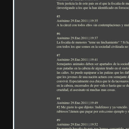
Triste justicia la de este pais en el que la fiscalia 
(investigando a los que la han identificado en forococ
#5
Anónimo 29.Ene.2011 | 19:35
A la cárcel con todos ellos sin contemplaciones y mu
#6
Anónimo 29.Ene.2011 | 19:37
La fiscalia de menores "teme un linchamiento" ? Si ha
con todos los que somos en la sociedad civilizada no 
#7
Anónimo 29.Ene.2011 | 19:41
Semejantes animales deben ser apartados de la socie
esas patadas en la cabeza de alguien tirado en el sue
las calles. Se puede equiparar a las palizas que les 
que los jovenes de una nación actuen con semejante d
convivir. Especialmente esa chica que le da taconazos 
en la cabeza, encerrados de por vida o hasta que se d
crueldad, el asesinato ni muchas mas cosas.
#8
Anónimo 29.Ene.2011 | 19:49
#2 Me gusto lo que dijistes: Indefenso y ya vencido.
rabiosos?,tienen que pagar por esto,como ejemplo y r
#9
Anónimo 29.Ene.2011 | 19:52
En menuda basofia de pais nos hemos convertido, aqu