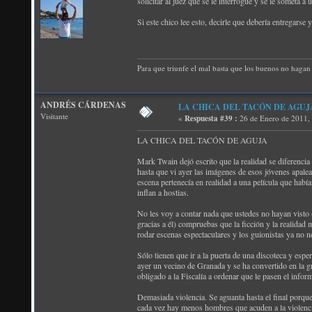
solicitar al juez que se le interrogue y se le someta 
Si este chico lee esto, decirle que debería entregars
Para que triunfe el mal basta que los buenos no hagan 
ANDRÉS CÁRDENAS
LA CHICA DEL TACÓN DE AGUJ
Visitante
«
Respuesta #39 :
26 de Enero de 2011,
LA CHICA DEL TACÓN DE AGUJA
Mark Twain dejó escrito que la realidad se diferencia d
hasta que vi ayer las imágenes de esos jóvenes apalea
escena pertenecía en realidad a una película que habí
inflan a hostias.
No les voy a contar nada que ustedes no hayan visto (
gracias a él) compruebas que la ficción y la realidad 
rodar escenas espectaculares y los guionistas ya no 
Sólo tienen que ir a la puerta de una discoteca y esp
ayer un vecino de Granada y se ha convertido en la g
obligado a la Fiscalía a ordenar que le pasen el inf
Demasiada violencia. Se aguanta hasta el final porque
cada vez hay menos hombres que acuden a la violencia 