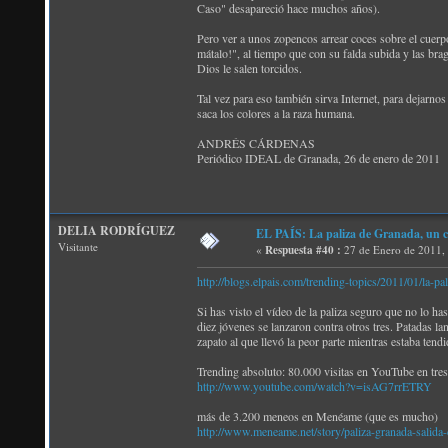
Caso" desapareció hace muchos años).
Pero ver a unos zopencos arrear coces sobre el cuerpo
mátalo!", al tiempo que con su falda subida y las bra
Dios le salen torcidos.
Tal vez para eso también sirva Internet, para dejarno
saca los colores a la raza humana.
ANDRÉS CÁRDENAS
Periódico IDEAL de Granada, 26 de enero de 2011
DELIA RODRÍGUEZ
EL PAÍS: La paliza de Granada, un c
Visitante
«
Respuesta #40 :
27 de Enero de 2011,
http://blogs.elpais.com/trending-topics/2011/01/la-p
Si has visto el vídeo de la paliza seguro que no lo h
diez jóvenes se lanzaron contra otros tres. Patadas l
zapato al que llevó la peor parte mientras estaba tendi
Trending absoluto: 80.000 visitas en YouTube en tres
http://www.youtube.com/watch?v=isAG7rrETRY
más de 3.200 meneos en Menéame (que es mucho)
http://www.meneame.net/story/paliza-granada-salida-