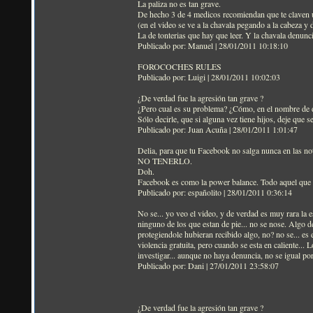
La paliza no es tan grave.
De hecho 3 de 4 medicos recomiendan que te claven u
(en el video se ve a la chavala pegando a la cabeza y
La de tonterias que hay que leer. Y la chavala denunci
Publicado por: Manuel | 28/01/2011 10:18:10
FOROCOCHES RULES
Publicado por: Luigi | 28/01/2011 10:02:03
¿De verdad fue la agresión tan grave ?
¿Pero cual es su problema? ¿Cómo, en el nombre de di
Sólo decirle, que si alguna vez tiene hijos, deje que s
Publicado por: Juan Acuña | 28/01/2011 1:01:47
Delia, para que tu Facebook no salga nunca en las noti
NO TENERLO.
Doh.
Facebook es como la power balance. Todo aquel que 
Publicado por: españolito | 28/01/2011 0:36:14
No se... yo veo el video, y de verdad es muy rara la 
ninguno de los que estan de pie... no se nose. Algo d
protegiendole hubieran recibido algo, no? no se... es 
violencia gratuita, pero cuando se esta en caliente... L
investigar... aunque no haya denuncia, no se igual por 
Publicado por: Dani | 27/01/2011 23:58:07
¿De verdad fue la agresión tan grave ?