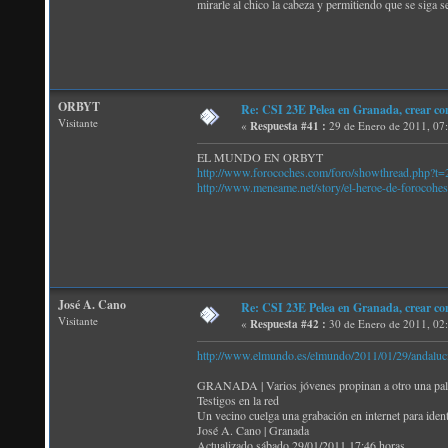
mirarle al chico la cabeza y permitiendo que se siga 
ORBYT
Re: CSI 23E Pelea en Granada, crear co
Visitante
«
Respuesta #41 :
29 de Enero de 2011, 07
EL MUNDO EN ORBYT
http://www.forocoches.com/foro/showthread.php?t
http://www.meneame.net/story/el-heroe-de-forocohes
José A. Cano
Re: CSI 23E Pelea en Granada, crear co
Visitante
«
Respuesta #42 :
30 de Enero de 2011, 02
http://www.elmundo.es/elmundo/2011/01/29/andaluc
GRANADA | Varios jóvenes propinan a otro una paliza
Testigos en la red
Un vecino cuelga una grabación en internet para ident
José A. Cano | Granada
Actualizado sábado 29/01/2011 17:46 horas