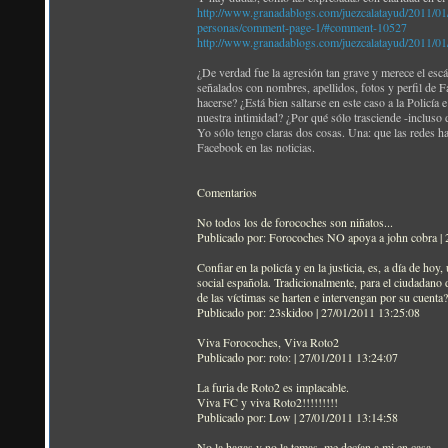
http://www.granadablogs.com/juezcalatayud/2011/01/lo
personas/comment-page-1/#comment-10527
http://www.granadablogs.com/juezcalatayud/2011/01/
¿De verdad fue la agresión tan grave y merece el escá
señalados con nombres, apellidos, fotos y perfil de 
hacerse? ¿Está bien saltarse en este caso a la Policía
nuestra intimidad? ¿Por qué sólo trasciende -inclus
Yo sólo tengo claras dos cosas. Una: que las redes ha
Facebook en las noticias.
Comentarios
No todos los de forocoches son niñatos...
Publicado por: Forocoches NO apoya a john cobra |
Confiar en la policía y en la justicia, es, a día de h
social española. Tradicionalmente, para el ciudadano
de las víctimas se harten e intervengan por su cuenta?
Publicado por: 23skidoo | 27/01/2011 13:25:08
Viva Forocoches, Viva Roto2
Publicado por: roto: | 27/01/2011 13:24:07
La furia de Roto2 es implacable.
Viva FC y viva Roto2!!!!!!!!!
Publicado por: Low | 27/01/2011 13:14:58
No la hagas y no la temas, me decían a mi en casa.