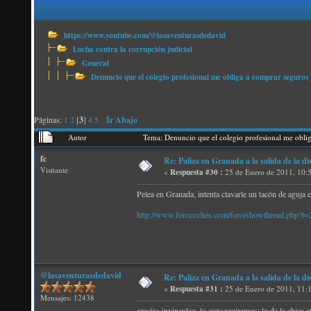
https://www.youtube.com/@lasaventurasdedavid
Lucha contra la corrupción judicial
General
Denuncio que el colegio profesional me obliga a comprar seguros 
Páginas:
1
2
[
3
]
4
5
Ir Abajo
Autor
Tema: Denuncio que el colegio profesional me obli
fc
Re: Paliza en Granada a la salida de la
Visitante
«
Respuesta #30 :
25 de Enero de 2011, 10:
Pelea en Granada, intenta clavarle un tacón de aguja 
http://www.forocoches.com/foro/showthread.php?t
@lasaventurasdedavid
Re: Paliza en Granada a la salida de la
«
Respuesta #31 :
25 de Enero de 2011, 11:
Mensajes: 12438
gracias invinculao, lo conseguiremos; lo de la chica a