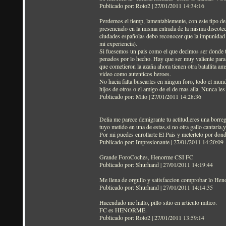
Publicado por: Roto2 | 27/01/2011 14:34:16
Perdemos el tiemp, lamentablemente, con este tipo de
presenciado en la misma entrada de la misma discotec
ciudades españolas debo reconocer que la impunidad y
mi experiencia).
Si fuesemos un pais como el que decimos ser donde t
penados por lo hecho. Hay que ser muy valiente para 
que cometieron la azaña ahora tienen otra batallita a
video como autenticos heroes.
No hacia falta buscarles en ningun foro, todo el mund
hijos de otros o el amigo de el de mas alla. Nunca les 
Publicado por: Mito | 27/01/2011 14:28:36
Delia me parece demigrante tu actitud,eres una borreg
tuyo metido en una de estas,si no otra gallo cantaria
Por mi puedes enrollarte El Pais y metertelo por dond
Publicado por: Impresionante | 27/01/2011 14:20:09
Grande ForoCoches, Henorme CSI FC
Publicado por: Shurhand | 27/01/2011 14:19:44
Me llena de orgullo y satisfaccion comprobar lo He
Publicado por: Shurhand | 27/01/2011 14:14:35
Hacendado me hallo, pillo sitio en articulo mitico.
FC es HENORME.
Publicado por: Roto2 | 27/01/2011 13:59:14