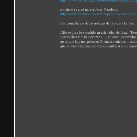
http://www.mediavida.com/foro/6/paliza-brutal-gran
e incluso se creó un evento en Facebook.
http://www.facebook.com/event.php?eid=12070367
Los comentarios de las noticias de la prensa también 
Alba explica lo sucedido en este video de Ideal: "Fo
Forocoches y te lo localizan (...) Ya están localizados
no es que hay una pelea en Granada e intentan matar a 
que se moviliza para localizar e identificar a los agreso