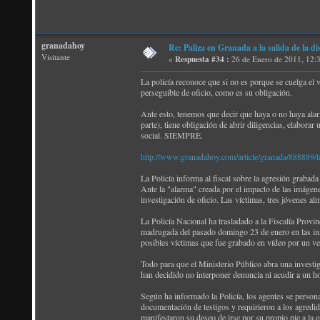
granadahoy
Re: Paliza en Granada a la salida de la
Visitante
«
Respuesta #34 :
26 de Enero de 2011, 12:
La policía reconoce que si no es porque se cuelga el v
perseguible de oficio, como es su obligación.
Ante esto, tenemos que decir que haya o no haya alarm
parte), tiene obligación de abrir diligencias, elabo
social. SIEMPRE.
http://www.granadahoy.com/article/granada/888889/la/
La Policía informa al fiscal sobre la agresión grabad
Ante la "alarma" creada por el impacto de las imágene
investigación de oficio. Las víctimas, tres jóvenes a
La Policía Nacional ha trasladado a la Fiscalía Provi
madrugada del pasado domingo 23 de enero en las inme
posibles víctimas que fue grabado en vídeo por un v
Todo para que el Ministerio Público abra una investig
han decidido no interponer denuncia ni acudir a un ho
Según ha informado la Policía, los agentes se personar
documentación de testigos y requirieron a los agredi
manifestaron su deseo de irse por su propio pie a la 