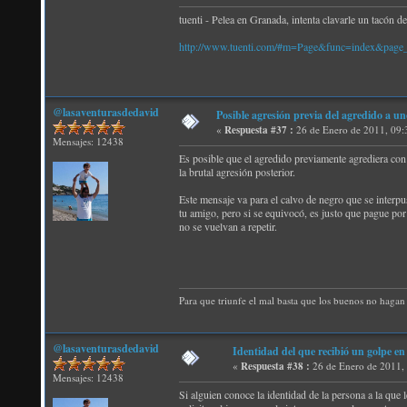
tuenti - Pelea en Granada, intenta clavarle un tacón d
http://www.tuenti.com/#m=Page&func=index&pag
@lasaventurasdedavid
Posible agresión previa del agredido a un
«
Respuesta #37 :
26 de Enero de 2011, 09:
Mensajes: 12438
Es posible que el agredido previamente agrediera con 
la brutal agresión posterior.
Este mensaje va para el calvo de negro que se interpu
tu amigo, pero si se equivocó, es justo que pague por
no se vuelvan a repetir.
Para que triunfe el mal basta que los buenos no hagan 
@lasaventurasdedavid
Identidad del que recibió un golpe en
«
Respuesta #38 :
26 de Enero de 2011,
Mensajes: 12438
Si alguien conoce la identidad de la persona a la que