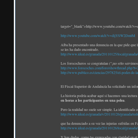
target="_blank">http://www.youtube.com/watch
http://www.youtube.com/watch?v=dijYSW2DmtM
Alba ha presentado una denuncia en la que pide que la
se les ha dado encontrado.
http://www.ideal.es/granada/20110125/local/granada
Los forococheros se congratulan ("¡no sólo servimos
http://www.forocoches.com/foro/showthread.php?t
http://www.publico.es/ciencias/297825/el-poder-de-la
El Fiscal Superior de Andalucía ha solicitado un info
La historia podría acabar aquí si hacemos una lectura 
en horas a los participantes en una pelea
.
Pero la realidad no suele ser simple. La identificada 
http://www.ideal.es/granada/v/20110126/granada/re
que ha denunciado a su vez las injurias sufridas en 
http://www.ideal.es/granada/20110126/local/granada
Y hay dudas, como las expresadas con claridad en el 