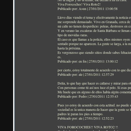
Viva Forocoches! Viva Roto2!
Publicado por: Asun | 27/01/2011 13:00:58
Llevo días viendo el tema y efectivamente la noticia 
me sorprende demasiado. Vivo en Granada, cerca de esa
mi calle no tienen desperdicio: peleas, destrozos en co
Y en verano las escaleras de Santa Bárbara se llenan 
tipo de movidas raras.
El caso es que llamas a la policía, ellos mismos oyen e
sentado porque no aparecen. La gente se larga, a la ma
hasta la próxima.
Es vergonzoso que siendo sitios donde sabes fehacien
es.
Publicado por: en fin | 27/01/2011 13:00:12
por cierto, estoy totalmente de acuerdo con lo que d
Publicado por: ale | 27/01/2011 12:57:29
Delia, lo que hay que hacer es callarse y mirar para ot
Con personas como tú así nos luce el pelo. Si esas 
Me huele que en alguno de ellos había algún comentar
Publicado por: Pedro | 27/01/2011 12:55:43
Pues yo estoy de acuerdo con esta actitud. no puede 
sociedad es la unica manera de hacer que la gente se 
padres le paran los pies a tiempo.
Publicado por: ale | 27/01/2011 12:52:23
VIVA FOROCOCHES!! VIVA ROTO2 !!