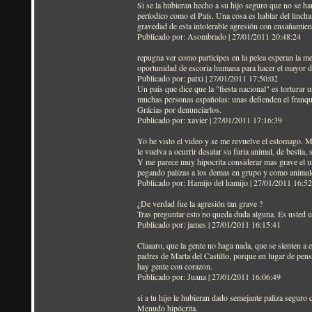
Si se la hubieran hecho a su hijo seguro que no se ha
períodico como el País. Una cosa es hablar del lincham
gravedad de esta intolerable agresión con ensañamien
Publicado por: Asombrado | 27/01/2011 20:48:24
repugna ver como participes en la pelea esperan la mej
oportunidad de escoria humana para hacer el mayor d
Publicado por: patxi | 27/01/2011 17:50:02
Un pais que dice que la "fiesta nacional" es torturar 
muchas personas españolas: unas defienden el franquis
Grácias por denunciarlos.
Publicado por: xavier | 27/01/2011 17:16:39
Yo he visto el video y se me revuelve el estomago. M
le vuelva a ocurrir desatar su furia animal, de bestia
Y me parece muy hipocrita considerar mas grave el us
pegando palizas a los demas en grupo y como animal
Publicado por: Hamijo del hamijo | 27/01/2011 16:5
¿De verdad fue la agresión tan grave ?
Tras preguntar esto no queda duda alguna. Es usted u
Publicado por: james | 27/01/2011 16:15:41
Claaaro, que la gente no haga nada, que se sienten a 
padres de Marta del Castillo, porque en lugar de pens
hay gente con corazon.
Publicado por: Juana | 27/01/2011 16:06:49
si a tu hijo le hubieran dado semejante paliza seguro
Menudo hipócrita.