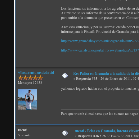
Los funcionarios informaron a los agredidos de su der
Asimismo se les informó de la conveniencia de ir al hos
para unirlo a la denuncia que presentasen en Comisarí
Ante esta situación, y por la "alarma" creada por el i
informe para la Fiscalía Provincial de Granada para l
http://www.granadahoy.com/article/granada/888526/la/
http://www.canalsur.es/portal_rtva/web/noticia/id/1
@lasaventurasdedavid
Re: Paliza en Granada a la salida de la
«
Respuesta #35 :
26 de Enero de 2011, 02:
Mensajes: 12438
ya hemos logrado hablar con el propietario, muchas g
Para que triunfe el mal basta que los buenos no hagan 
tuenti
tuenti - Pelea en Granada, intenta clavar
Visitante
«
Respuesta #36 :
26 de Enero de 2011, 08