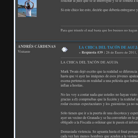
solicitar al juez que se le interrogue y se le someta 
Si este chico lee esto, decirle que debería entregars
Para que triunfe el mal basta que los buenos no hagan 
ANDRÉS CÁRDENAS
LA CHICA DEL TACÓN DE AGUJ
Visitante
«
Respuesta #39 :
26 de Enero de 2011,
LA CHICA DEL TACÓN DE AGUJA
Mark Twain dejó escrito que la realidad se diferencia d
hasta que vi ayer las imágenes de esos jóvenes apalea
escena pertenecía en realidad a una película que habí
inflan a hostias.
No les voy a contar nada que ustedes no hayan visto (
gracias a él) compruebas que la ficción y la realidad 
rodar escenas espectaculares y los guionistas ya no 
Sólo tienen que ir a la puerta de una discoteca y esp
ayer un vecino de Granada y se ha convertido en la g
obligado a la Fiscalía a ordenar que le pasen el inf
Demasiada violencia. Se aguanta hasta el final porque
cada vez hay menos hombres que acuden a la violencia 