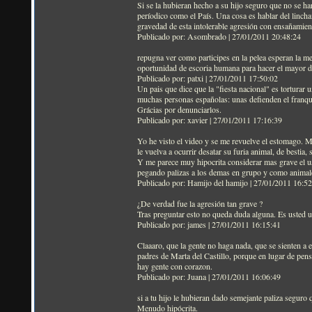
Si se la hubieran hecho a su hijo seguro que no se ha
períodico como el País. Una cosa es hablar del lincham
gravedad de esta intolerable agresión con ensañamien
Publicado por: Asombrado | 27/01/2011 20:48:24
repugna ver como participes en la pelea esperan la mej
oportunidad de escoria humana para hacer el mayor d
Publicado por: patxi | 27/01/2011 17:50:02
Un pais que dice que la "fiesta nacional" es torturar 
muchas personas españolas: unas defienden el franquis
Grácias por denunciarlos.
Publicado por: xavier | 27/01/2011 17:16:39
Yo he visto el video y se me revuelve el estomago. M
le vuelva a ocurrir desatar su furia animal, de bestia
Y me parece muy hipocrita considerar mas grave el us
pegando palizas a los demas en grupo y como animal
Publicado por: Hamijo del hamijo | 27/01/2011 16:5
¿De verdad fue la agresión tan grave ?
Tras preguntar esto no queda duda alguna. Es usted u
Publicado por: james | 27/01/2011 16:15:41
Claaaro, que la gente no haga nada, que se sienten a 
padres de Marta del Castillo, porque en lugar de pens
hay gente con corazon.
Publicado por: Juana | 27/01/2011 16:06:49
si a tu hijo le hubieran dado semejante paliza seguro
Menudo hipócrita.