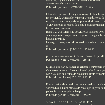
Viva Forocoches! Viva Roto2!
Publicado por: Asun | 27/01/2011 13:00:58
Llevo días viendo el tema y efectivamente la noticia 
me sorprende demasiado. Vivo en Granada, cerca de esa
mi calle no tienen desperdicio: peleas, destrozos en co
Y en verano las escaleras de Santa Bárbara se llenan 
tipo de movidas raras.
El caso es que llamas a la policía, ellos mismos oyen e
sentado porque no aparecen. La gente se larga, a la ma
hasta la próxima.
Es vergonzoso que siendo sitios donde sabes fehacien
es.
Publicado por: en fin | 27/01/2011 13:00:12
por cierto, estoy totalmente de acuerdo con lo que d
Publicado por: ale | 27/01/2011 12:57:29
Delia, lo que hay que hacer es callarse y mirar para ot
Con personas como tú así nos luce el pelo. Si esas 
Me huele que en alguno de ellos había algún comentar
Publicado por: Pedro | 27/01/2011 12:55:43
Pues yo estoy de acuerdo con esta actitud. no puede 
sociedad es la unica manera de hacer que la gente se 
padres le paran los pies a tiempo.
Publicado por: ale | 27/01/2011 12:52:23
VIVA FOROCOCHES!! VIVA ROTO2 !!