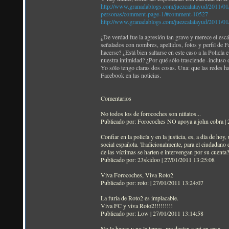
http://www.granadablogs.com/juezcalatayud/2011/01/lo
personas/comment-page-1/#comment-10527
http://www.granadablogs.com/juezcalatayud/2011/01/
¿De verdad fue la agresión tan grave y merece el escá
señalados con nombres, apellidos, fotos y perfil de 
hacerse? ¿Está bien saltarse en este caso a la Policía
nuestra intimidad? ¿Por qué sólo trasciende -inclus
Yo sólo tengo claras dos cosas. Una: que las redes ha
Facebook en las noticias.
Comentarios
No todos los de forocoches son niñatos...
Publicado por: Forocoches NO apoya a john cobra |
Confiar en la policía y en la justicia, es, a día de h
social española. Tradicionalmente, para el ciudadano
de las víctimas se harten e intervengan por su cuenta?
Publicado por: 23skidoo | 27/01/2011 13:25:08
Viva Forocoches, Viva Roto2
Publicado por: roto: | 27/01/2011 13:24:07
La furia de Roto2 es implacable.
Viva FC y viva Roto2!!!!!!!!!
Publicado por: Low | 27/01/2011 13:14:58
No la hagas y no la temas, me decían a mi en casa.