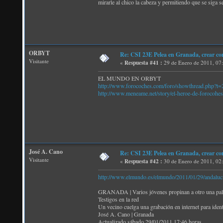
mirarle al chico la cabeza y permitiendo que se siga 
ORBYT
Re: CSI 23E Pelea en Granada, crear co
Visitante
«
Respuesta #41 :
29 de Enero de 2011, 07
EL MUNDO EN ORBYT
http://www.forocoches.com/foro/showthread.php?t
http://www.meneame.net/story/el-heroe-de-forocohes
José A. Cano
Re: CSI 23E Pelea en Granada, crear co
Visitante
«
Respuesta #42 :
30 de Enero de 2011, 02
http://www.elmundo.es/elmundo/2011/01/29/andaluc
GRANADA | Varios jóvenes propinan a otro una paliza
Testigos en la red
Un vecino cuelga una grabación en internet para ident
José A. Cano | Granada
Actualizado sábado 29/01/2011 17:46 horas