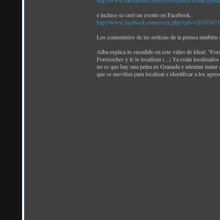
http://www.mediavida.com/foro/6/paliza-brutal-gran
e incluso se creó un evento en Facebook.
http://www.facebook.com/event.php?eid=12070367
Los comentarios de las noticias de la prensa también 
Alba explica lo sucedido en este video de Ideal: "Fo
Forocoches y te lo localizan (...) Ya están localizados
no es que hay una pelea en Granada e intentan matar a 
que se moviliza para localizar e identificar a los agreso