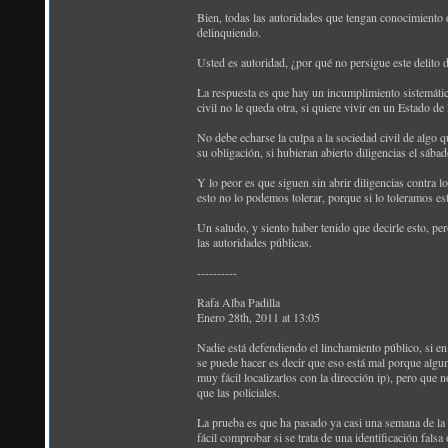
Bien, todas las autoridades que tengan conocimiento de
delinquiendo.
Usted es autoridad, ¿por qué no persigue este delito d
La respuesta es que hay un incumplimiento sistemático 
civil no le queda otra, si quiere vivir en un Estado d
No debe echarse la culpa a la sociedad civil de algo 
su obligación, si hubieran abierto diligencias el sába
Y lo peor es que siguen sin abrir diligencias contra lo
esto no lo podemos tolerar, porque si lo toleramos e
Un saludo, y siento haber tenido que decirle esto, pe
las autoridades públicas.
----------
Rafa Alba Padilla
Enero 28th, 2011 at 13:05
Nadie está defendiendo el linchamiento público, si en 
se puede hacer es decir que eso está mal porque algu
muy fácil localizarlos con la dirección ip), pero que 
que las policiales.
La prueba es que ha pasado ya casi una semana de la a
fácil comprobar si se trata de una identificación falsa