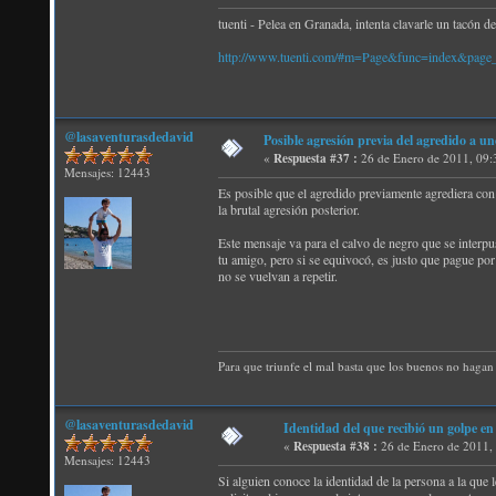
tuenti - Pelea en Granada, intenta clavarle un tacón d
http://www.tuenti.com/#m=Page&func=index&pag
@lasaventurasdedavid
Posible agresión previa del agredido a un
«
Respuesta #37 :
26 de Enero de 2011, 09:
Mensajes: 12443
Es posible que el agredido previamente agrediera con 
la brutal agresión posterior.
Este mensaje va para el calvo de negro que se interpu
tu amigo, pero si se equivocó, es justo que pague por
no se vuelvan a repetir.
Para que triunfe el mal basta que los buenos no hagan 
@lasaventurasdedavid
Identidad del que recibió un golpe en
«
Respuesta #38 :
26 de Enero de 2011,
Mensajes: 12443
Si alguien conoce la identidad de la persona a la que