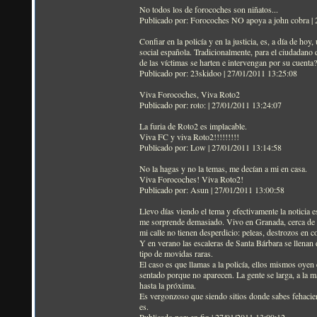
No todos los de forocoches son niñatos...
Publicado por: Forocoches NO apoya a john cobra |
Confiar en la policía y en la justicia, es, a día de h
social española. Tradicionalmente, para el ciudadano
de las víctimas se harten e intervengan por su cuenta?
Publicado por: 23skidoo | 27/01/2011 13:25:08
Viva Forocoches, Viva Roto2
Publicado por: roto: | 27/01/2011 13:24:07
La furia de Roto2 es implacable.
Viva FC y viva Roto2!!!!!!!!!
Publicado por: Low | 27/01/2011 13:14:58
No la hagas y no la temas, me decían a mi en casa.
Viva Forocoches! Viva Roto2!
Publicado por: Asun | 27/01/2011 13:00:58
Llevo días viendo el tema y efectivamente la noticia 
me sorprende demasiado. Vivo en Granada, cerca de esa
mi calle no tienen desperdicio: peleas, destrozos en co
Y en verano las escaleras de Santa Bárbara se llenan 
tipo de movidas raras.
El caso es que llamas a la policía, ellos mismos oyen e
sentado porque no aparecen. La gente se larga, a la ma
hasta la próxima.
Es vergonzoso que siendo sitios donde sabes fehacien
es.