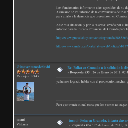
Los funcionarios informaron a los agredidos de su der
Asimismo se les informó de la conveniencia de ir al hos
para unirlo a la denuncia que presentasen en Comisarí
Ante esta situación, y por la "alarma" creada por el i
informe para la Fiscalía Provincial de Granada para l
http://www.granadahoy.com/article/granada/888526/la/
http://www.canalsur.es/portal_rtva/web/noticia/id/1
@lasaventurasdedavid
Re: Paliza en Granada a la salida de la
«
Respuesta #35 :
26 de Enero de 2011, 02:
Mensajes: 12443
ya hemos logrado hablar con el propietario, muchas g
Para que triunfe el mal basta que los buenos no hagan 
tuenti
tuenti - Pelea en Granada, intenta clavar
Visitante
«
Respuesta #36 :
26 de Enero de 2011, 08