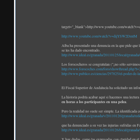
target="_blank">http://www.youtube.com/watch
http://www.youtube.com/watch?v=dijYSW2DmtM
Alba ha presentado una denuncia en la que pide que la
se les ha dado encontrado.
http://www.ideal.es/granada/20110125/local/granada
Los forococheros se congratulan ("¡no sólo servimos
http://www.forocoches.com/foro/showthread.php?t
http://www.publico.es/ciencias/297825/el-poder-de-la
El Fiscal Superior de Andalucía ha solicitado un info
La historia podría acabar aquí si hacemos una lectura 
en horas a los participantes en una pelea
.
Pero la realidad no suele ser simple. La identificada 
http://www.ideal.es/granada/v/20110126/granada/re
que ha denunciado a su vez las injurias sufridas en 
http://www.ideal.es/granada/20110126/local/granada
Y hay dudas, como las expresadas con claridad en el 