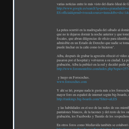
varias noticias entre lo más visto del diario Ideal de
http://www.google.es/search?q=pelea+granada&hl=e
ES:official&prmd=ivnsu&source=lnms&tbs=d
La pelea ocurrió en la madrugada del sábado al domi
que no le dejaron dormir la noche anterior y que tomó
fiscales, que abran diligencias de oficio para identific
admisible en un Estado de Derecho que nadie se tome la
puede linchar en la calle como lo hicieron".
Alba, después de grabar la agresión ofreció el vídeo a
pasaron por el hospital y volvieron a su ciudad. La po
grabación, Alba la publicó en la red y decidió pedir a
http://www.foromontefrio.com/index.php?topic=257
y luego en Forocoches.
www.forocoches.com
Y ahí se lió, porque nada le gusta más a los forococ
mayor foro en español de internet según big-boards,
http://rankings.big-boards.com/?filter=all,ES
y las habilidades en el uso de las redes de sus miemb
pantalones blancos, de la tacones y del resto de los 
grabación, los Facebooks y Tuentis de los sospechosos
En otros foros como Mediavida también se colaboró 