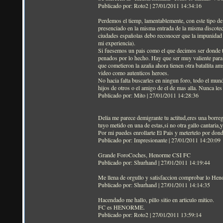
Publicado por: Roto2 | 27/01/2011 14:34:16
Perdemos el tiemp, lamentablemente, con este tipo de
presenciado en la misma entrada de la misma discotec
ciudades españolas debo reconocer que la impunidad y
mi experiencia).
Si fuesemos un pais como el que decimos ser donde t
penados por lo hecho. Hay que ser muy valiente para 
que cometieron la azaña ahora tienen otra batallita a
video como autenticos heroes.
No hacia falta buscarles en ningun foro, todo el mund
hijos de otros o el amigo de el de mas alla. Nunca les 
Publicado por: Mito | 27/01/2011 14:28:36
Delia me parece demigrante tu actitud,eres una borreg
tuyo metido en una de estas,si no otra gallo cantaria
Por mi puedes enrollarte El Pais y metertelo por dond
Publicado por: Impresionante | 27/01/2011 14:20:09
Grande ForoCoches, Henorme CSI FC
Publicado por: Shurhand | 27/01/2011 14:19:44
Me llena de orgullo y satisfaccion comprobar lo He
Publicado por: Shurhand | 27/01/2011 14:14:35
Hacendado me hallo, pillo sitio en articulo mitico.
FC es HENORME.
Publicado por: Roto2 | 27/01/2011 13:59:14