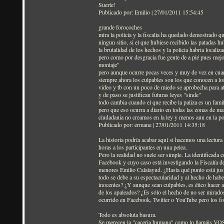
Suerte!
Publicado por: Emilio | 27/01/2011 15:54:45
grande forocoches
mira la policia y la fiscalia ha quedado demostrado q
ningun sitio, si el que hubiese recibido las patadas h
la brutalidad de los hechos y la policia habria localiza
pero como por desgracia fue gente de a pié pues mejo
montaje"
pero aunque ocurre pocas veces y muy de vez en cuand
siempre ahora los culpables son los que conocen a los
video y tb con un poco de miedo se aprobecha para a
y de paso se justifican futuras leyes "sinde"
todo cambia cuando el que recibe la paliza es un famil
pero que eso ocurra a diario en todas las zonas de mar
ciudadania no creamos en la ley y menos aun en la pol
Publicado por: ermane | 27/01/2011 14:35:18
La historia podría acabar aquí si hacemos una lectura s
horas a los participantes en una pelea.
Pero la realidad no suele ser simple. La identificada 
Facebook y cuyo caso está investigando la Fiscalía 
menores Emilio Calatayud. ¿Hasta qué punto está just
todo se debe a su espectacularidad y al hecho de hab
inocentes? ¿Y aunque sean culpables, es ético hacer al
de los apaleados? ¿Es sólo el hecho de no ser mirado
ocurrido en Facebook, Twitter o YouTube pero los f
Todo es absoluta basura.
Se merecen la "caceria humana" como lo llamáis VOSO