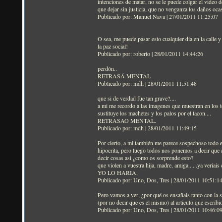
intenciones de matar, no se le puede colgar el video d
que dejar sin justicia, que no venganza los daños oc
Publicado por: Manuel Nava | 27/01/2011 11:25:07
O sea, me puede pasar esto cualquier dia en la calle
la paz social!
Publicado por: roberto | 28/01/2011 14:44:26
perdón..
RETRASÁ MENTAL
Publicado por: mdh | 28/01/2011 11:51:48
que si de verdad fue tan grave?....
a mi me recordo a las imagenes que muestran en los tel
sustituye los machetes y los palos por el tacon....
RETRASAO MENTAL.
Publicado por: mdh | 28/01/2011 11:49:15
Por cierto, a mi también me parece sospechoso todo e
hipocrita, pero luego todos nos ponemos a decir que a
decir cosas asi ¿como os sorprende esto?
que violen a vuestra hija, madre, amiga......ya veriai
YO LO HARIA.
Publicado por: Uno, Dos, Tres | 28/01/2011 10:51:1
Pero vamos a ver, ¿por qué os ensañais tanto con la 
(por no decir que es el mismo) al articulo que escrib
Publicado por: Uno, Dos, Tres | 28/01/2011 10:46:0