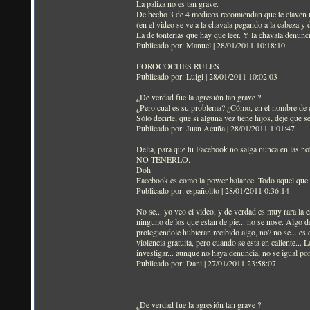
La paliza no es tan grave.
De hecho 3 de 4 medicos recomiendan que te claven u
(en el video se ve a la chavala pegando a la cabeza y
La de tonterias que hay que leer. Y la chavala denunci
Publicado por: Manuel | 28/01/2011 10:18:10
FOROCOCHES RULES
Publicado por: Luigi | 28/01/2011 10:02:03
¿De verdad fue la agresión tan grave ?
¿Pero cual es su problema? ¿Cómo, en el nombre de di
Sólo decirle, que si alguna vez tiene hijos, deje que s
Publicado por: Juan Acuña | 28/01/2011 1:01:47
Delia, para que tu Facebook no salga nunca en las noti
NO TENERLO.
Doh.
Facebook es como la power balance. Todo aquel que 
Publicado por: españolito | 28/01/2011 0:36:14
No se... yo veo el video, y de verdad es muy rara la 
ninguno de los que estan de pie... no se nose. Algo d
protegiendole hubieran recibido algo, no? no se... es 
violencia gratuita, pero cuando se esta en caliente... L
investigar... aunque no haya denuncia, no se igual por 
Publicado por: Dani | 27/01/2011 23:58:07
¿De verdad fue la agresión tan grave ?