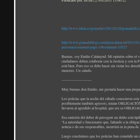
Publicado por: en fin | 27/01/2011 13:00:12
http://www.ideal.es/granada/v/20110128/granada/fisc
http://www.granadablogs.com/juezcalatayud/2011/01/lo
personas/comment-page-1/#comment-10527
Buenas, soy Emilio Calatayud. Mi opinión sobre el ví
ciudadanos deben colaborar con la Justicia y con la P
está bien. Pero eso se debe hacer sin violar los dere
menores. Un saludo.
------------------------
Muy buenas don Emilio, me gustaría hacer una preg
Los policías que la noche del sábado conocieron esta n
posiblemente también agresor), tenían OBLIGACIÓN de 
llevaron al agredido al hospital, que era su OBLIG
Esa omisión del deber de perseguir un delito está tipi
“La autoridad o funcionario que, faltando a la obliga
noticia o de sus responsables, incurrirá en la pena d
Luego concluimos que los policías han cometido un d