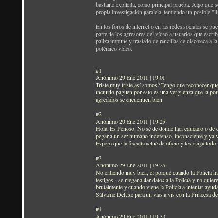
bastante explícita, como principal prueba. Algo que s
propia investigación paralela, temiendo un posible "l
En los foros de internet o en las redes sociales se pu
parte de los agresores del vídeo a usuarios que escri
paliza impune y traslado de rencillas de discoteca a l
polémico vídeo.
#1
Anónimo 29.Ene.2011 | 19:01
Triste,muy triste,así somos? Tengo que reconocer que 
incluido paguen por esto,es una verguenza que la pol
agredidos se encuentren bien
#2
Anónimo 29.Ene.2011 | 19:25
Hola, Es Penoso. No sé de donde han educado o de d
pegar a un ser humano indefenso, inconsciente y ya ve
Espero que la fiscalía actué de oficio y les caiga tod
#3
Anónimo 29.Ene.2011 | 19:26
No entiendo muy bien, el porqué cuando la Policía hac
testigos-, se niegana dar datos a la Policía y no
brutalmente y cuando viene la Policía a intentar ayu
Sálvame Deluxe para un vias a vis con la Princesa de
#4
Anónimo 29.Ene.2011 | 19:30