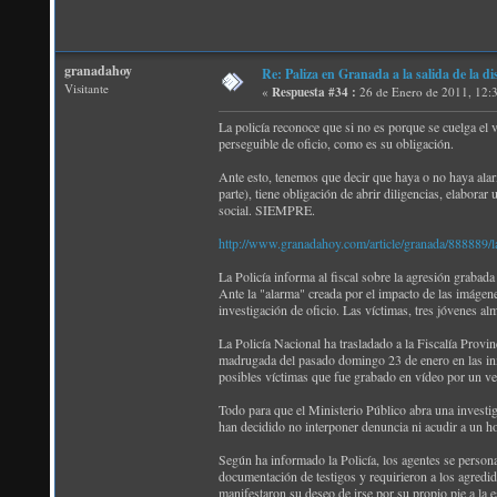
granadahoy
Re: Paliza en Granada a la salida de la
Visitante
«
Respuesta #34 :
26 de Enero de 2011, 12:
La policía reconoce que si no es porque se cuelga el v
perseguible de oficio, como es su obligación.
Ante esto, tenemos que decir que haya o no haya alarm
parte), tiene obligación de abrir diligencias, elabo
social. SIEMPRE.
http://www.granadahoy.com/article/granada/888889/la/
La Policía informa al fiscal sobre la agresión grabad
Ante la "alarma" creada por el impacto de las imágene
investigación de oficio. Las víctimas, tres jóvenes a
La Policía Nacional ha trasladado a la Fiscalía Provi
madrugada del pasado domingo 23 de enero en las inme
posibles víctimas que fue grabado en vídeo por un v
Todo para que el Ministerio Público abra una investig
han decidido no interponer denuncia ni acudir a un ho
Según ha informado la Policía, los agentes se personar
documentación de testigos y requirieron a los agredi
manifestaron su deseo de irse por su propio pie a la 