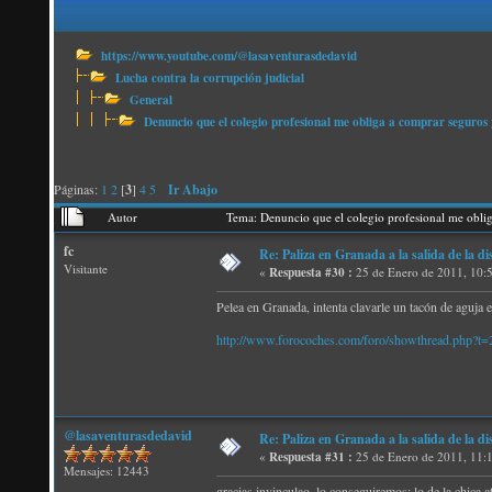
https://www.youtube.com/@lasaventurasdedavid
Lucha contra la corrupción judicial
General
Denuncio que el colegio profesional me obliga a comprar seguros 
Páginas:
1
2
[
3
]
4
5
Ir Abajo
Autor
Tema: Denuncio que el colegio profesional me obli
fc
Re: Paliza en Granada a la salida de la
Visitante
«
Respuesta #30 :
25 de Enero de 2011, 10:
Pelea en Granada, intenta clavarle un tacón de aguja 
http://www.forocoches.com/foro/showthread.php?t
@lasaventurasdedavid
Re: Paliza en Granada a la salida de la
«
Respuesta #31 :
25 de Enero de 2011, 11:
Mensajes: 12443
gracias invinculao, lo conseguiremos; lo de la chica a