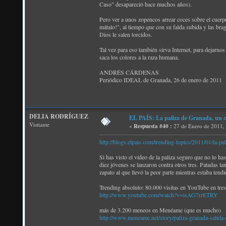
Caso" desapareció hace muchos años).
Pero ver a unos zopencos arrear coces sobre el cuerpo
mátalo!", al tiempo que con su falda subida y las bra
Dios le salen torcidos.
Tal vez para eso también sirva Internet, para dejarno
saca los colores a la raza humana.
ANDRÉS CÁRDENAS
Periódico IDEAL de Granada, 26 de enero de 2011
DELIA RODRÍGUEZ
EL PAÍS: La paliza de Granada, un c
Visitante
«
Respuesta #40 :
27 de Enero de 2011,
http://blogs.elpais.com/trending-topics/2011/01/la-p
Si has visto el vídeo de la paliza seguro que no lo h
diez jóvenes se lanzaron contra otros tres. Patadas l
zapato al que llevó la peor parte mientras estaba tendi
Trending absoluto: 80.000 visitas en YouTube en tres
http://www.youtube.com/watch?v=isAG7rrETRY
más de 3.200 meneos en Menéame (que es mucho)
http://www.meneame.net/story/paliza-granada-salida-