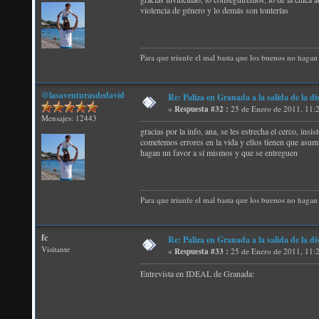
violencia de género y lo demás son tonterías
Para que triunfe el mal basta que los buenos no hagan 
@lasaventurasdedavid
Re: Paliza en Granada a la salida de la
«
Respuesta #32 :
25 de Enero de 2011, 11:
Mensajes: 12443
gracias por la info, ana, se les estrecha el cerco, ins
cometemos errores en la vida y ellos tienen que asumir
hagan un favor a sí mismos y que se entreguen
Para que triunfe el mal basta que los buenos no hagan 
fc
Re: Paliza en Granada a la salida de la
Visitante
«
Respuesta #33 :
25 de Enero de 2011, 11:
Entrevista en IDEAL de Granada: