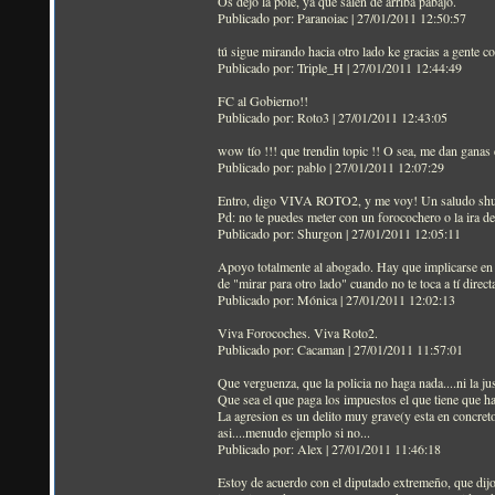
Os dejo la pole, ya que salen de arriba pabajo.
Publicado por: Paranoiac | 27/01/2011 12:50:57
tú sigue mirando hacia otro lado ke gracias a gente c
Publicado por: Triple_H | 27/01/2011 12:44:49
FC al Gobierno!!
Publicado por: Roto3 | 27/01/2011 12:43:05
wow tío !!! que trendin topic !! O sea, me dan ganas d
Publicado por: pablo | 27/01/2011 12:07:29
Entro, digo VIVA ROTO2, y me voy! Un saludo sh
Pd: no te puedes meter con un forocochero o la ira de l
Publicado por: Shurgon | 27/01/2011 12:05:11
Apoyo totalmente al abogado. Hay que implicarse en d
de "mirar para otro lado" cuando no te toca a tí dire
Publicado por: Mónica | 27/01/2011 12:02:13
Viva Forocoches. Viva Roto2.
Publicado por: Cacaman | 27/01/2011 11:57:01
Que verguenza, que la policia no haga nada....ni la just
Que sea el que paga los impuestos el que tiene que ha
La agresion es un delito muy grave(y esta en concreto
asi....menudo ejemplo si no...
Publicado por: Alex | 27/01/2011 11:46:18
Estoy de acuerdo con el diputado extremeño, que dijo 