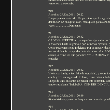
vamonos...a otro pais.
#10
Anónimo 29.Ene.2011 | 20:22
Da que pensar todo esto. Tal pareciera que los agredi
denunciar. En cualquier caso, creo que la paliza era d
veces...................Dan ganas
#11
Anónimo 29.Ene.2011 | 20:42
CADENA PERPETUA, para que los siguientes por lo men
la violencia hasta tal grado o por lo menos ejercerla
Como padre me siento indefenso por la impasividad de 
misma violencia para poder defender a los míos. S
cuento, o como los que podemos ver... CADENA PERPE
ciudades
#12
Anónimo 29.Ene.2011 | 20:42
Violencia, inmigrantes, falta de seguridad, y sobre 
con la joven encargada de fruteria, como habia subido 
Luego de unos instantes de pensar que contestar, la i
tengo ciudadania ITALIANA, CON RESIDENCIA
#13
Anónimo 29.Ene.2011 | 20:49
Siento tristeza y pena por lo que estos dementes pued
#14