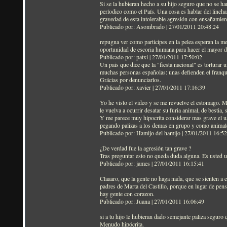
Si se la hubieran hecho a su hijo seguro que no se ha
períodico como el País. Una cosa es hablar del lincham
gravedad de esta intolerable agresión con ensañamien
Publicado por: Asombrado | 27/01/2011 20:48:24
repugna ver como participes en la pelea esperan la mej
oportunidad de escoria humana para hacer el mayor d
Publicado por: patxi | 27/01/2011 17:50:02
Un pais que dice que la "fiesta nacional" es torturar 
muchas personas españolas: unas defienden el franquis
Grácias por denunciarlos.
Publicado por: xavier | 27/01/2011 17:16:39
Yo he visto el video y se me revuelve el estomago. M
le vuelva a ocurrir desatar su furia animal, de bestia
Y me parece muy hipocrita considerar mas grave el us
pegando palizas a los demas en grupo y como animal
Publicado por: Hamijo del hamijo | 27/01/2011 16:5
¿De verdad fue la agresión tan grave ?
Tras preguntar esto no queda duda alguna. Es usted u
Publicado por: james | 27/01/2011 16:15:41
Claaaro, que la gente no haga nada, que se sienten a 
padres de Marta del Castillo, porque en lugar de pens
hay gente con corazon.
Publicado por: Juana | 27/01/2011 16:06:49
si a tu hijo le hubieran dado semejante paliza seguro
Menudo hipócrita.