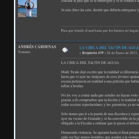
solicitar al juez que se le interrogue y se le someta 
Si este chico lee esto, decirle que debería entregars
Para que triunfe el mal basta que los buenos no hagan 
ANDRÉS CÁRDENAS
LA CHICA DEL TACÓN DE AGUJ
Visitante
«
Respuesta #39 :
26 de Enero de 2011,
LA CHICA DEL TACÓN DE AGUJA
Mark Twain dejó escrito que la realidad se diferencia d
hasta que vi ayer las imágenes de esos jóvenes apalea
escena pertenecía en realidad a una película que habí
inflan a hostias.
No les voy a contar nada que ustedes no hayan visto (
gracias a él) compruebas que la ficción y la realidad 
rodar escenas espectaculares y los guionistas ya no 
Sólo tienen que ir a la puerta de una discoteca y esp
ayer un vecino de Granada y se ha convertido en la g
obligado a la Fiscalía a ordenar que le pasen el inf
Demasiada violencia. Se aguanta hasta el final porque
cada vez hay menos hombres que acuden a la violencia 