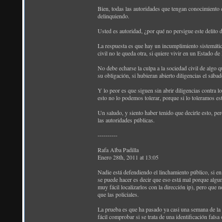
Bien, todas las autoridades que tengan conocimiento de
delinquiendo.
Usted es autoridad, ¿por qué no persigue este delito d
La respuesta es que hay un incumplimiento sistemático 
civil no le queda otra, si quiere vivir en un Estado d
No debe echarse la culpa a la sociedad civil de algo 
su obligación, si hubieran abierto diligencias el sába
Y lo peor es que siguen sin abrir diligencias contra lo
esto no lo podemos tolerar, porque si lo toleramos e
Un saludo, y siento haber tenido que decirle esto, pe
las autoridades públicas.
----------
Rafa Alba Padilla
Enero 28th, 2011 at 13:05
Nadie está defendiendo el linchamiento público, si en 
se puede hacer es decir que eso está mal porque algu
muy fácil localizarlos con la dirección ip), pero que 
que las policiales.
La prueba es que ha pasado ya casi una semana de la a
fácil comprobar si se trata de una identificación falsa