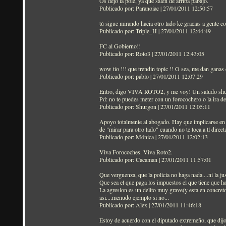
Os dejo la pole, ya que salen de arriba pabajo.
Publicado por: Paranoiac | 27/01/2011 12:50:57
tú sigue mirando hacia otro lado ke gracias a gente c
Publicado por: Triple_H | 27/01/2011 12:44:49
FC al Gobierno!!
Publicado por: Roto3 | 27/01/2011 12:43:05
wow tío !!! que trendin topic !! O sea, me dan ganas d
Publicado por: pablo | 27/01/2011 12:07:29
Entro, digo VIVA ROTO2, y me voy! Un saludo sh
Pd: no te puedes meter con un forocochero o la ira de l
Publicado por: Shurgon | 27/01/2011 12:05:11
Apoyo totalmente al abogado. Hay que implicarse en d
de "mirar para otro lado" cuando no te toca a tí dire
Publicado por: Mónica | 27/01/2011 12:02:13
Viva Forocoches. Viva Roto2.
Publicado por: Cacaman | 27/01/2011 11:57:01
Que verguenza, que la policia no haga nada....ni la just
Que sea el que paga los impuestos el que tiene que ha
La agresion es un delito muy grave(y esta en concreto
asi....menudo ejemplo si no...
Publicado por: Alex | 27/01/2011 11:46:18
Estoy de acuerdo con el diputado extremeño, que dijo 