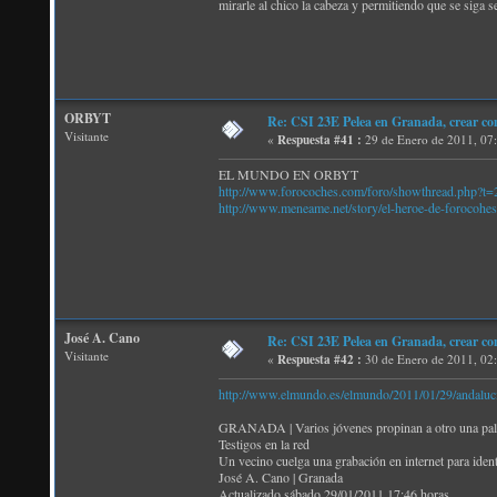
mirarle al chico la cabeza y permitiendo que se siga 
ORBYT
Re: CSI 23E Pelea en Granada, crear co
Visitante
«
Respuesta #41 :
29 de Enero de 2011, 07
EL MUNDO EN ORBYT
http://www.forocoches.com/foro/showthread.php?t
http://www.meneame.net/story/el-heroe-de-forocohes
José A. Cano
Re: CSI 23E Pelea en Granada, crear co
Visitante
«
Respuesta #42 :
30 de Enero de 2011, 02
http://www.elmundo.es/elmundo/2011/01/29/andaluc
GRANADA | Varios jóvenes propinan a otro una paliza
Testigos en la red
Un vecino cuelga una grabación en internet para ident
José A. Cano | Granada
Actualizado sábado 29/01/2011 17:46 horas