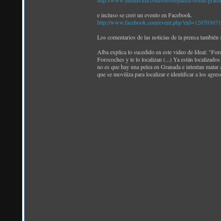
http://www.mediavida.com/foro/6/paliza-brutal-gran
e incluso se creó un evento en Facebook.
http://www.facebook.com/event.php?eid=12070367
Los comentarios de las noticias de la prensa también 
Alba explica lo sucedido en este video de Ideal: "Fo
Forocoches y te lo localizan (...) Ya están localizados
no es que hay una pelea en Granada e intentan matar a 
que se moviliza para localizar e identificar a los agreso