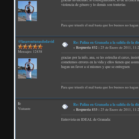
violencia de género y lo demás son tonterías
Para que triunfe el mal basta que los buenos no hagan 
@lasaventurasdedavid
Re: Paliza en Granada a la salida de la
«
Respuesta #32 :
25 de Enero de 2011, 11:
Mensajes: 12438
gracias por la info, ana, se les estrecha el cerco, ins
cometemos errores en la vida y ellos tienen que asumir
hagan un favor a sí mismos y que se entreguen
Para que triunfe el mal basta que los buenos no hagan 
fc
Re: Paliza en Granada a la salida de la
Visitante
«
Respuesta #33 :
25 de Enero de 2011, 11:
Entrevista en IDEAL de Granada: