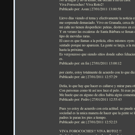
Viva Forocoches! Viva Roto2!
Publicado por: Asun | 27/01/2011 13:00:58
Llevo días viendo el tema y efectivamente la noticia 
me sorprende demasiado. Vivo en Granada, cerca de esa
mi calle no tienen desperdicio: peleas, destrozos en co
Y en verano las escaleras de Santa Bárbara se llenan 
tipo de movidas raras.
El caso es que llamas a la policía, ellos mismos oyen e
sentado porque no aparecen. La gente se larga, a la ma
hasta la próxima.
Es vergonzoso que siendo sitios donde sabes fehacien
es.
Publicado por: en fin | 27/01/2011 13:00:12
por cierto, estoy totalmente de acuerdo con lo que d
Publicado por: ale | 27/01/2011 12:57:29
Delia, lo que hay que hacer es callarse y mirar para ot
Con personas como tú así nos luce el pelo. Si esas 
Me huele que en alguno de ellos había algún comentar
Publicado por: Pedro | 27/01/2011 12:55:43
Pues yo estoy de acuerdo con esta actitud. no puede 
sociedad es la unica manera de hacer que la gente se 
padres le paran los pies a tiempo.
Publicado por: ale | 27/01/2011 12:52:23
VIVA FOROCOCHES!! VIVA ROTO2 !!