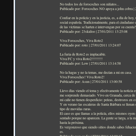
No todos los de forocoches son niñatos...
Publicado por: Forocoches NO apoya a john cobra |
Confiar en la policía y en la justicia, es, a día de h
social española. Tradicionalmente, para el ciudadano
de las víctimas se harten e intervengan por su cuenta?
Publicado por: 23skidoo | 27/01/2011 13:25:08
Viva Forocoches, Viva Roto2
Publicado por: roto: | 27/01/2011 13:24:07
La furia de Roto2 es implacable.
Viva FC y viva Roto2!!!!!!!!!
Publicado por: Low | 27/01/2011 13:14:58
No la hagas y no la temas, me decían a mi en casa.
Viva Forocoches! Viva Roto2!
Publicado por: Asun | 27/01/2011 13:00:58
Llevo días viendo el tema y efectivamente la noticia 
me sorprende demasiado. Vivo en Granada, cerca de esa
mi calle no tienen desperdicio: peleas, destrozos en co
Y en verano las escaleras de Santa Bárbara se llenan 
tipo de movidas raras.
El caso es que llamas a la policía, ellos mismos oyen e
sentado porque no aparecen. La gente se larga, a la ma
hasta la próxima.
Es vergonzoso que siendo sitios donde sabes fehacien
es.