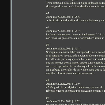
Triste justicia la de este pais en el que la fiscalia 
(investigando a los que la han identificado en forococ
#5
Anónimo 29.Ene.2011 | 19:35
A la cárcel con todos ellos sin contemplaciones y mu
#6
Anónimo 29.Ene.2011 | 19:37
La fiscalia de menores "teme un linchamiento" ? Si ha
con todos los que somos en la sociedad civilizada no 
#7
Anónimo 29.Ene.2011 | 19:41
Semejantes animales deben ser apartados de la socie
esas patadas en la cabeza de alguien tirado en el sue
las calles. Se puede equiparar a las palizas que les 
que los jovenes de una nación actuen con semejante d
convivir. Especialmente esa chica que le da taconazos 
en la cabeza, encerrados de por vida o hasta que se d
crueldad, el asesinato ni muchas mas cosas.
#8
Anónimo 29.Ene.2011 | 19:49
#2 Me gusto lo que dijistes: Indefenso y ya vencido.
rabiosos?,tienen que pagar por esto,como ejemplo y r
#9
Anónimo 29.Ene.2011 | 19:52
En menuda basofia de pais nos hemos convertido, aqu