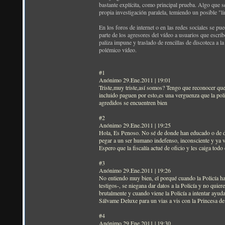
bastante explícita, como principal prueba. Algo que s
propia investigación paralela, temiendo un posible "l
En los foros de internet o en las redes sociales se pu
parte de los agresores del vídeo a usuarios que escri
paliza impune y traslado de rencillas de discoteca a l
polémico vídeo.
#1
Anónimo 29.Ene.2011 | 19:01
Triste,muy triste,así somos? Tengo que reconocer que 
incluido paguen por esto,es una verguenza que la pol
agredidos se encuentren bien
#2
Anónimo 29.Ene.2011 | 19:25
Hola, Es Penoso. No sé de donde han educado o de d
pegar a un ser humano indefenso, inconsciente y ya ve
Espero que la fiscalía actué de oficio y les caiga tod
#3
Anónimo 29.Ene.2011 | 19:26
No entiendo muy bien, el porqué cuando la Policía hac
testigos-, se niegana dar datos a la Policía y no
brutalmente y cuando viene la Policía a intentar ayu
Sálvame Deluxe para un vias a vis con la Princesa de
#4
Anónimo 29.Ene.2011 | 19:30