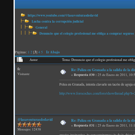
https://www.youtube.com/@lasaventurasdedavid
Lucha contra la corrupción judicial
General
Denuncio que el colegio profesional me obliga a comprar seguros 
Páginas:
1
2
[
3
]
4
5
Ir Abajo
Autor
Tema: Denuncio que el colegio profesional me obli
fc
Re: Paliza en Granada a la salida de la
Visitante
«
Respuesta #30 :
25 de Enero de 2011, 10:
Pelea en Granada, intenta clavarle un tacón de aguja 
http://www.forocoches.com/foro/showthread.php?t
@lasaventurasdedavid
Re: Paliza en Granada a la salida de la
«
Respuesta #31 :
25 de Enero de 2011, 11:
Mensajes: 12438
gracias invinculao, lo conseguiremos; lo de la chica a