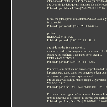
intenciones de matar, no se le puede colgar el video d
que dejar sin justicia, que no venganza los daños oc
Publicado por: Manuel Nava | 27/01/2011 11:25:07
O sea, me puede pasar esto cualquier dia en la calle
la paz social!
Publicado por: roberto | 28/01/2011 14:44:26
perdón..
RETRASÁ MENTAL
Publicado por: mdh | 28/01/2011 11:51:48
que si de verdad fue tan grave?....
a mi me recordo a las imagenes que muestran en los tel
sustituye los machetes y los palos por el tacon....
RETRASAO MENTAL.
Publicado por: mdh | 28/01/2011 11:49:15
Por cierto, a mi también me parece sospechoso todo e
hipocrita, pero luego todos nos ponemos a decir que a
decir cosas asi ¿como os sorprende esto?
que violen a vuestra hija, madre, amiga......ya veriai
YO LO HARIA.
Publicado por: Uno, Dos, Tres | 28/01/2011 10:51:1
Pero vamos a ver, ¿por qué os ensañais tanto con la 
(por no decir que es el mismo) al articulo que escrib
Publicado por: Uno, Dos, Tres | 28/01/2011 10:46:0