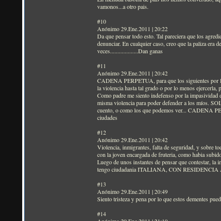
vamonos...a otro pais.
#10
Anónimo 29.Ene.2011 | 20:22
Da que pensar todo esto. Tal pareciera que los agredi
denunciar. En cualquier caso, creo que la paliza era d
veces...................Dan ganas
#11
Anónimo 29.Ene.2011 | 20:42
CADENA PERPETUA, para que los siguientes por lo men
la violencia hasta tal grado o por lo menos ejercerla
Como padre me siento indefenso por la impasividad de 
misma violencia para poder defender a los míos. S
cuento, o como los que podemos ver... CADENA PERPE
ciudades
#12
Anónimo 29.Ene.2011 | 20:42
Violencia, inmigrantes, falta de seguridad, y sobre 
con la joven encargada de fruteria, como habia subido 
Luego de unos instantes de pensar que contestar, la i
tengo ciudadania ITALIANA, CON RESIDENCIA
#13
Anónimo 29.Ene.2011 | 20:49
Siento tristeza y pena por lo que estos dementes pued
#14