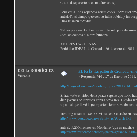
Caso" desapareció hace muchos años).
Pero ver a unos zopencos arrear coces sobre el cuerpo
mátalo!", al tiempo que con su falda subida y las bra
Dios le salen torcidos.
Tal vez para eso también sirva Internet, para dejarno
saca los colores a la raza humana.
ANDRÉS CÁRDENAS
Periódico IDEAL de Granada, 26 de enero de 2011
DELIA RODRÍGUEZ
EL PAÍS: La paliza de Granada, un c
Visitante
«
Respuesta #40 :
27 de Enero de 2011,
http://blogs.elpais.com/trending-topics/2011/01/la-p
Si has visto el vídeo de la paliza seguro que no lo h
diez jóvenes se lanzaron contra otros tres. Patadas l
zapato al que llevó la peor parte mientras estaba tendi
Trending absoluto: 80.000 visitas en YouTube en tres
http://www.youtube.com/watch?v=isAG7rrETRY
más de 3.200 meneos en Menéame (que es mucho)
http://www.meneame.net/story/paliza-granada-salida-