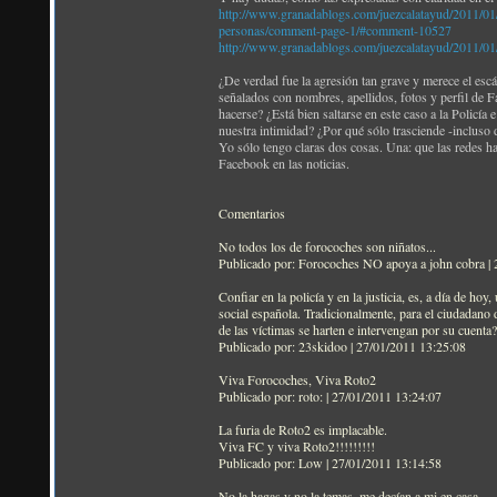
http://www.granadablogs.com/juezcalatayud/2011/01/lo
personas/comment-page-1/#comment-10527
http://www.granadablogs.com/juezcalatayud/2011/01/
¿De verdad fue la agresión tan grave y merece el escá
señalados con nombres, apellidos, fotos y perfil de 
hacerse? ¿Está bien saltarse en este caso a la Policía
nuestra intimidad? ¿Por qué sólo trasciende -inclus
Yo sólo tengo claras dos cosas. Una: que las redes ha
Facebook en las noticias.
Comentarios
No todos los de forocoches son niñatos...
Publicado por: Forocoches NO apoya a john cobra |
Confiar en la policía y en la justicia, es, a día de h
social española. Tradicionalmente, para el ciudadano
de las víctimas se harten e intervengan por su cuenta?
Publicado por: 23skidoo | 27/01/2011 13:25:08
Viva Forocoches, Viva Roto2
Publicado por: roto: | 27/01/2011 13:24:07
La furia de Roto2 es implacable.
Viva FC y viva Roto2!!!!!!!!!
Publicado por: Low | 27/01/2011 13:14:58
No la hagas y no la temas, me decían a mi en casa.