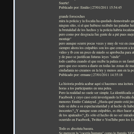
Suerte!
Publicado por: Emilio | 27/01/2011 15:54:45
grande forocoches
mira la policia y la fiscalia ha quedado demostrado q
ningun sitio, si el que hubiese recibido las patadas h
la brutalidad de los hechos y la policia habria localiza
pero como por desgracia fue gente de a pié pues mejo
montaje"
pero aunque ocurre pocas veces y muy de vez en cuand
siempre ahora los culpables son los que conocen a los
video y tb con un poco de miedo se aprobecha para a
y de paso se justifican futuras leyes "sinde"
todo cambia cuando el que recibe la paliza es un famil
pero que eso ocurra a diario en todas las zonas de mar
ciudadania no creamos en la ley y menos aun en la pol
Publicado por: ermane | 27/01/2011 14:35:18
La historia podría acabar aquí si hacemos una lectura s
horas a los participantes en una pelea.
Pero la realidad no suele ser simple. La identificada 
Facebook y cuyo caso está investigando la Fiscalía 
menores Emilio Calatayud. ¿Hasta qué punto está just
todo se debe a su espectacularidad y al hecho de hab
inocentes? ¿Y aunque sean culpables, es ético hacer al
de los apaleados? ¿Es sólo el hecho de no ser mirado
ocurrido en Facebook, Twitter o YouTube pero los f
Todo es absoluta basura.
Se merecen la "caceria humana" como lo llamáis VOSO