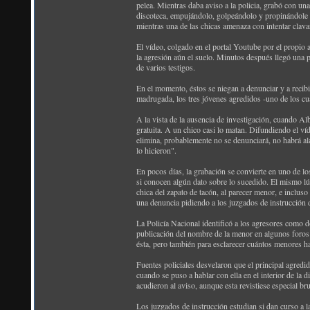
pelea. Mientras daba aviso a la policia, grabó con un
discoteca, empujándolo, golpeándolo y propinándole v
mientras una de las chicas amenaza con intentar clavar
El vídeo, colgado en el portal Youtube por el propio
la agresión aún el suelo. Minutos después llegó una p
de varios testigos.
En el momento, éstos se niegan a denunciar y a recibi
madrugada, los tres jóvenes agredidos -uno de los cuá
A la vista de la ausencia de investigación, cuando Alb
gratuita. A un chico casi lo matan. Difundiendo el ví
elimina, probablemente no se denunciará, no habrá alar
lo hicieron".
En pocos días, la grabación se convierte en uno de los
si conocen algún dato sobre lo sucedido. El mismo lún
chica del zapato de tacón, al parecer menor, e inclus
una denuncia pidiendo a los juzgados de instrucción 
La Policía Nacional identificó a los agresores como do
publicación del nombre de la menor en algunos foros d
ésta, pero también para esclarecer cuántos menores ha
Fuentes policiales desvelaron que el principal agredid
cuando se puso a hablar con ella en el interior de la
acudieron al aviso, aunque esta revistiese especial br
Los juzgados de instrucción estudian si dan curso a l