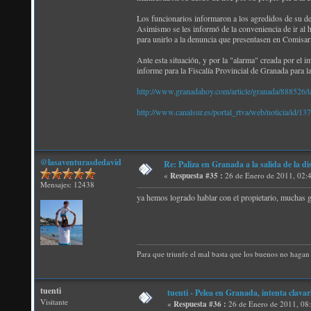
Los funcionarios informaron a los agredidos de su der
Asimismo se les informó de la conveniencia de ir al hos
para unirlo a la denuncia que presentasen en Comisarí
Ante esta situación, y por la "alarma" creada por el i
informe para la Fiscalía Provincial de Granada para l
http://www.granadahoy.com/article/granada/888526/la/
http://www.canalsur.es/portal_rtva/web/noticia/id/1
@lasaventurasdedavid
Re: Paliza en Granada a la salida de la
«
Respuesta #35 :
26 de Enero de 2011, 02:
Mensajes: 12438
ya hemos logrado hablar con el propietario, muchas g
Para que triunfe el mal basta que los buenos no hagan 
tuenti
tuenti - Pelea en Granada, intenta clavar
Visitante
«
Respuesta #36 :
26 de Enero de 2011, 08