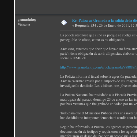
granadahoy
Re: Paliza en Granada a la salida de la
Visitante
«
Respuesta #34 :
26 de Enero de 2011, 12:
La policía reconoce que si no es porque se cuelga el v
perseguible de oficio, como es su obligación.
Ante esto, tenemos que decir que haya o no haya alarm
parte), tiene obligación de abrir diligencias, elabo
social. SIEMPRE.
http://www.granadahoy.com/article/granada/888889/la/
La Policía informa al fiscal sobre la agresión grabad
Ante la "alarma" creada por el impacto de las imágene
investigación de oficio. Las víctimas, tres jóvenes a
La Policía Nacional ha trasladado a la Fiscalía Provi
madrugada del pasado domingo 23 de enero en las inme
posibles víctimas que fue grabado en vídeo por un v
Todo para que el Ministerio Público abra una investig
han decidido no interponer denuncia ni acudir a un ho
Según ha informado la Policía, los agentes se personar
documentación de testigos y requirieron a los agredi
manifestaron su deseo de irse por su propio pie a la 