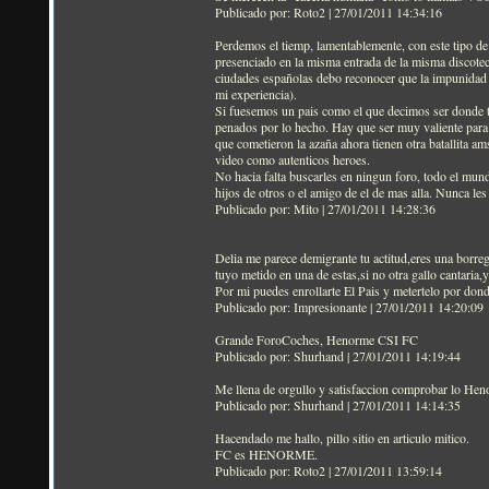
Publicado por: Roto2 | 27/01/2011 14:34:16
Perdemos el tiemp, lamentablemente, con este tipo de
presenciado en la misma entrada de la misma discotec
ciudades españolas debo reconocer que la impunidad y
mi experiencia).
Si fuesemos un pais como el que decimos ser donde t
penados por lo hecho. Hay que ser muy valiente para 
que cometieron la azaña ahora tienen otra batallita a
video como autenticos heroes.
No hacia falta buscarles en ningun foro, todo el mund
hijos de otros o el amigo de el de mas alla. Nunca les 
Publicado por: Mito | 27/01/2011 14:28:36
Delia me parece demigrante tu actitud,eres una borreg
tuyo metido en una de estas,si no otra gallo cantaria
Por mi puedes enrollarte El Pais y metertelo por dond
Publicado por: Impresionante | 27/01/2011 14:20:09
Grande ForoCoches, Henorme CSI FC
Publicado por: Shurhand | 27/01/2011 14:19:44
Me llena de orgullo y satisfaccion comprobar lo He
Publicado por: Shurhand | 27/01/2011 14:14:35
Hacendado me hallo, pillo sitio en articulo mitico.
FC es HENORME.
Publicado por: Roto2 | 27/01/2011 13:59:14