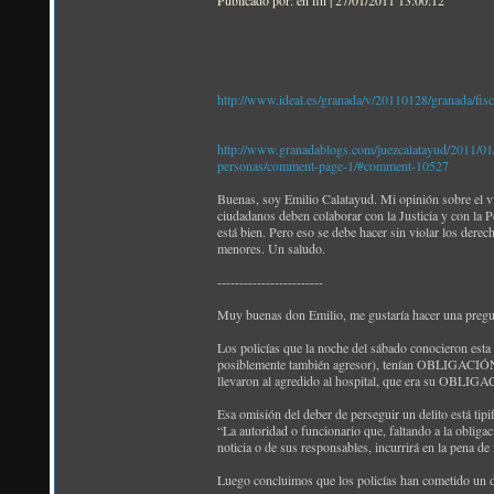
Publicado por: en fin | 27/01/2011 13:00:12
http://www.ideal.es/granada/v/20110128/granada/fisc
http://www.granadablogs.com/juezcalatayud/2011/01/lo
personas/comment-page-1/#comment-10527
Buenas, soy Emilio Calatayud. Mi opinión sobre el ví
ciudadanos deben colaborar con la Justicia y con la P
está bien. Pero eso se debe hacer sin violar los dere
menores. Un saludo.
------------------------
Muy buenas don Emilio, me gustaría hacer una preg
Los policías que la noche del sábado conocieron esta n
posiblemente también agresor), tenían OBLIGACIÓN de 
llevaron al agredido al hospital, que era su OBLIG
Esa omisión del deber de perseguir un delito está tipi
“La autoridad o funcionario que, faltando a la obliga
noticia o de sus responsables, incurrirá en la pena d
Luego concluimos que los policías han cometido un d