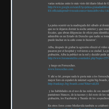
varias noticias entre lo más visto del diario Ideal de
http://www.google.es/search?q=pelea+granada&hl=e
ES:official&prmd=ivnsu&source=lnms&tbs=d
La pelea ocurrió en la madrugada del sábado al domi
que no le dejaron dormir la noche anterior y que tomó
fiscales, que abran diligencias de oficio para identific
admisible en un Estado de Derecho que nadie se tome la
puede linchar en la calle como lo hicieron".
Alba, después de grabar la agresión ofreció el vídeo a
pasaron por el hospital y volvieron a su ciudad. La po
grabación, Alba la publicó en la red y decidió pedir a
http://www.foromontefrio.com/index.php?topic=257
y luego en Forocoches.
www.forocoches.com
Y ahí se lió, porque nada le gusta más a los forococ
mayor foro en español de internet según big-boards,
http://rankings.big-boards.com/?filter=all,ES
y las habilidades en el uso de las redes de sus miemb
pantalones blancos, de la tacones y del resto de los 
grabación, los Facebooks y Tuentis de los sospechosos
En otros foros como Mediavida también se colaboró 