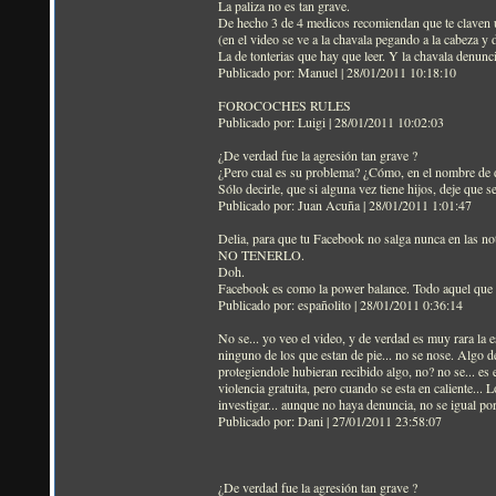
La paliza no es tan grave.
De hecho 3 de 4 medicos recomiendan que te claven u
(en el video se ve a la chavala pegando a la cabeza y
La de tonterias que hay que leer. Y la chavala denunci
Publicado por: Manuel | 28/01/2011 10:18:10
FOROCOCHES RULES
Publicado por: Luigi | 28/01/2011 10:02:03
¿De verdad fue la agresión tan grave ?
¿Pero cual es su problema? ¿Cómo, en el nombre de di
Sólo decirle, que si alguna vez tiene hijos, deje que s
Publicado por: Juan Acuña | 28/01/2011 1:01:47
Delia, para que tu Facebook no salga nunca en las noti
NO TENERLO.
Doh.
Facebook es como la power balance. Todo aquel que 
Publicado por: españolito | 28/01/2011 0:36:14
No se... yo veo el video, y de verdad es muy rara la 
ninguno de los que estan de pie... no se nose. Algo d
protegiendole hubieran recibido algo, no? no se... es 
violencia gratuita, pero cuando se esta en caliente... L
investigar... aunque no haya denuncia, no se igual por 
Publicado por: Dani | 27/01/2011 23:58:07
¿De verdad fue la agresión tan grave ?