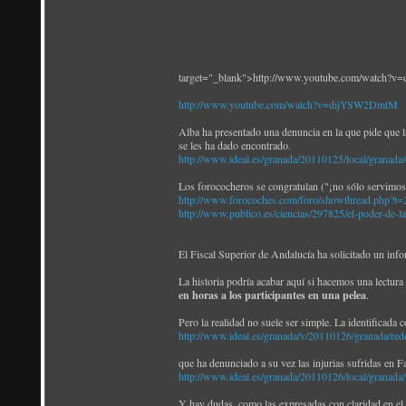
target="_blank">http://www.youtube.com/watch
http://www.youtube.com/watch?v=dijYSW2DmtM
Alba ha presentado una denuncia en la que pide que la
se les ha dado encontrado.
http://www.ideal.es/granada/20110125/local/granada
Los forococheros se congratulan ("¡no sólo servimos
http://www.forocoches.com/foro/showthread.php?t
http://www.publico.es/ciencias/297825/el-poder-de-la
El Fiscal Superior de Andalucía ha solicitado un info
La historia podría acabar aquí si hacemos una lectura 
en horas a los participantes en una pelea
.
Pero la realidad no suele ser simple. La identificada 
http://www.ideal.es/granada/v/20110126/granada/re
que ha denunciado a su vez las injurias sufridas en 
http://www.ideal.es/granada/20110126/local/granada
Y hay dudas, como las expresadas con claridad en el 