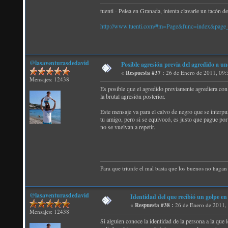
tuenti - Pelea en Granada, intenta clavarle un tacón d
http://www.tuenti.com/#m=Page&func=index&pag
@lasaventurasdedavid
Posible agresión previa del agredido a un
«
Respuesta #37 :
26 de Enero de 2011, 09:
Mensajes: 12438
Es posible que el agredido previamente agrediera con 
la brutal agresión posterior.
Este mensaje va para el calvo de negro que se interpu
tu amigo, pero si se equivocó, es justo que pague por
no se vuelvan a repetir.
Para que triunfe el mal basta que los buenos no hagan 
@lasaventurasdedavid
Identidad del que recibió un golpe en
«
Respuesta #38 :
26 de Enero de 2011,
Mensajes: 12438
Si alguien conoce la identidad de la persona a la que