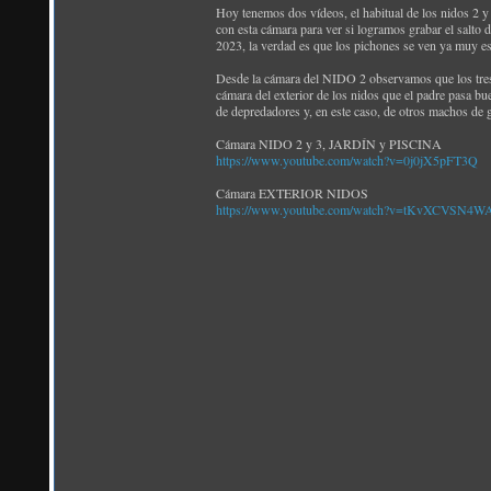
Hoy tenemos dos vídeos, el habitual de los nidos 2 y 3
con esta cámara para ver si logramos grabar el salto 
2023, la verdad es que los pichones se ven ya muy es
Desde la cámara del NIDO 2 observamos que los tres p
cámara del exterior de los nidos que el padre pasa bu
de depredadores y, en este caso, de otros machos de g
Cámara NIDO 2 y 3, JARDÍN y PISCINA
https://www.youtube.com/watch?v=0j0jX5pFT3Q
Cámara EXTERIOR NIDOS
https://www.youtube.com/watch?v=tKvXCVSN4W