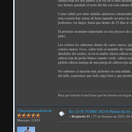
suelen estar los dos padres a la vez en el nido incub
nos hemos quedado el resto del día con esta cámara d
Como sabéis por otras nidadas anteriores retransmiti
esta ocasión hay ramas de heno tapando un poco la cám
podremos ver mejor, hasta que dentro de 25 días le v
El próximo momento importante en este proceso de crí
pían).
Los colores los sabremos dentro de varios meses, igua
colores menos vivos, sobre todo el amarillo del vien
alrededor del cuello); al ser la madre clásica cabeza 
cabeza roja de pecho blanco (manto verde, cabeza roj
pichón cabeza naranja de una pareja de cabeza roja am
No sabemos si nacerán más pichones en esta nidada. E
del nido, esperemos que todo salga bien y que pronto 
Para que triunfe el mal basta que los buenos no hagan 
@lasaventurasdedavid
Re: 22 OCTUBRE 2023 D Pichón día 1# ¡N
«
Respuesta #1 :
27 de Octubre de 2023, 04:
Mensajes: 12439