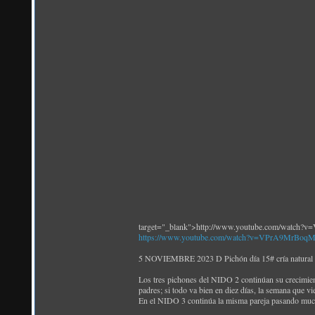
target="_blank">http://www.youtube.com/watch
https://www.youtube.com/watch?v=VPrA9MrBoq
5 NOVIEMBRE 2023 D Pichón día 15# cría natural 
Los tres pichones del NIDO 2 continúan su crecimient
padres; si todo va bien en diez días, la semana que v
En el NIDO 3 continúa la misma pareja pasando mucho