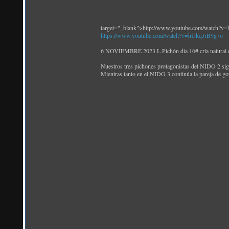
target="_blank">http://www.youtube.com/watch?v
https://www.youtube.com/watch?v=hUkqJrB9g7o
6 NOVIEMBRE 2023 L Pichón día 16# cría natural 
Nuestros tres pichones protagonistas del NIDO 2 sig
Mientras tanto en el NIDO 3 continúa la pareja de g