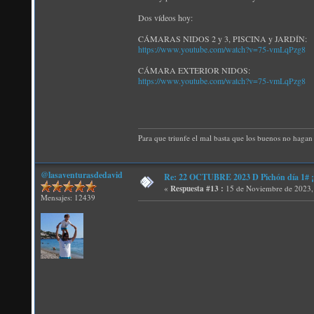
Dos vídeos hoy:
CÁMARAS NIDOS 2 y 3, PISCINA y JARDÍN:
https://www.youtube.com/watch?v=75-vmLqPzg8
CÁMARA EXTERIOR NIDOS:
https://www.youtube.com/watch?v=75-vmLqPzg8
Para que triunfe el mal basta que los buenos no hagan 
@lasaventurasdedavid
Re: 22 OCTUBRE 2023 D Pichón día 1# ¡N
«
Respuesta #13 :
15 de Noviembre de 2023,
Mensajes: 12439