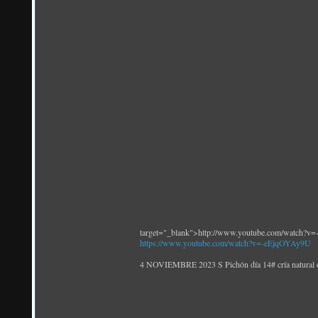
target="_blank">http://www.youtube.com/watch?
https://www.youtube.com/watch?v=-eEjqOYAy9U
4 NOVIEMBRE 2023 S Pichón día 14# cría natural 