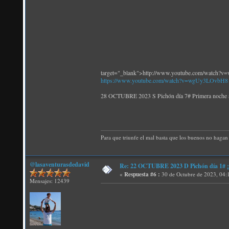
target="_blank">http://www.youtube.com/watch
https://www.youtube.com/watch?v=wgUy3LOvbH8
28 OCTUBRE 2023 S Pichón día 7# Primera no
Para que triunfe el mal basta que los buenos no hagan 
@lasaventurasdedavid
Re: 22 OCTUBRE 2023 D Pichón día 1# ¡N
«
Respuesta #6 :
30 de Octubre de 2023, 04:
Mensajes: 12439