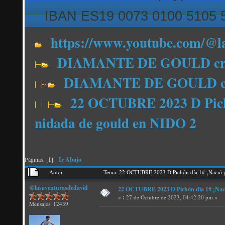
IBAN ES19 0073 0100 5105 
https://www.youtube.com/@l
DIAMANTE DE GOULD cría
DIAMANTE DE GOULD crí
22 OCTUBRE 2023 D Pichó
nidada de gould en NIDO 2
Páginas: [
1
]
Ir Abajo
Autor
Tema: 22 OCTUBRE 2023 D Pichón día 1# ¡Nació p
@lasaventurasdedavid
22 OCTUBRE 2023 D Pichón día 1# ¡Naci
«
:
27 de Octubre de 2023, 04:42:20 pm »
Mensajes: 12439