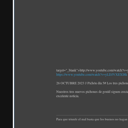
target="_blank">http://www.youtube.com/watch
https://www.youtube.com/watch?v=yLDJVXEXI8k
26 OCTUBRE 2023 J Pichón día 5# Los tres pichones
Nuestros tres nuevos pichones de gould siguen crecie
excelente noticia.
Para que triunfe el mal basta que los buenos no hagan 