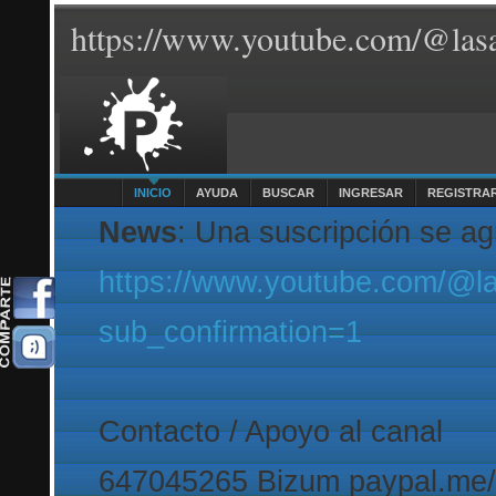
https://www.youtube.com/@lasa
INICIO
AYUDA
BUSCAR
INGRESAR
REGISTRA
News
: Una suscripción se a
https://www.youtube.com/@l
sub_confirmation=1
Contacto / Apoyo al canal
647045265 Bizum paypal.me