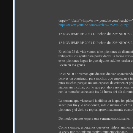
target="_blank">http://www.youtube.com/watch?v
https://www.youtube.com/watch?v=75-vmLqPzg8
12 NOVIEMBRE 2023 D Pichón día 22# NIDOS 2 y 3 
12 NOVIEMBRE 2023 D Pichón día 22# NIDOS 2 y 3 
En el día 22 de vida vemos a los pichones de diamant
trabajarlas los gould para poder darles la forma curv
estos pichones hagan lo que algunos adultos tardan e
llevan en los genes.
En el NIDO 3 vemos que día tras día van apareciendo m
pero es un comienzo; para muchos que empiezan a inte
pues muchas parejas no son capaces de criar en el pr
siguen sin incubar, por lo que por ahora no esperam
con la humedad adecuada las 24 horas del día durante
La semana que viene será la última en la que los pi
salten por fin y lo abandonen, más o menos en el día 
pichones y el ciclo se repita, aproximadamente cuan
De modo que nos espera una semana emocionante.
Como siempre, esperamos que estos vídeos animen a los
la vez y por eso mismo motivo muy emocionante.