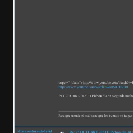
target="_blank">http://www.youtube.com/watch?v
https://www.youtube.com/watch?v=ioISiCTskH8
29 OCTUBRE 2023 D Pichón día 8# Segunda no
Para que triunfe el mal basta que los buenos no hagan 
@lasaventurasdedavid
Re: 22 OCTUBRE 2023 D Pichón día 1# ¡N