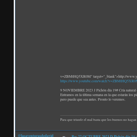
v=ZBMtHQ5XR0M" target="_blank">http://www
https://www.youtube.com/watch?v=ZBMtHQ5XR
9 NOVIEMBRE 2023 J Pichón día 19# Cría natural de
Entramos en la última semana en la que estarán los p
pero puede que sea antes. Pronto lo veremos.
Para que triunfe el mal basta que los buenos no hagan 
@lasaventurasdedavid
Re: 22 OCTUBRE 2023 D Pichón día 1# ¡N