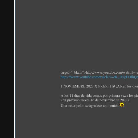
target="_blank">http://www.youtube.com/watch
https://www.youtube.com/watch?v=cK_D5gFDfhQ
1 NOVIEMBRE 2023 X Pichón 11# ¡Abren los ojos! 
A los 11 días de vida vemos por primera vez a los pi
25# próximo jueves 16 de noviembre de 2023).
Una suscripción se agradece un montón