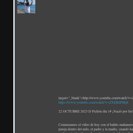
target="_blank">http://www.youtube.com/watch?v
https://www.youtube.com/watch?v=ZXERtlPtRj8
22 OCTUBRE 2023 D Pichón día 1# ¡Nació por fin! 
Comenzamos el vídeo de hoy con el bañito mañanero
pareja dentro del nido, el padre y la madre, cuando h