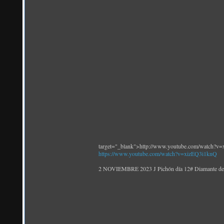
target="_blank">http://www.youtube.com/watch?v
https://www.youtube.com/watch?v=xizEQ3i1knQ
2 NOVIEMBRE 2023 J Pichón día 12# Diamante de g