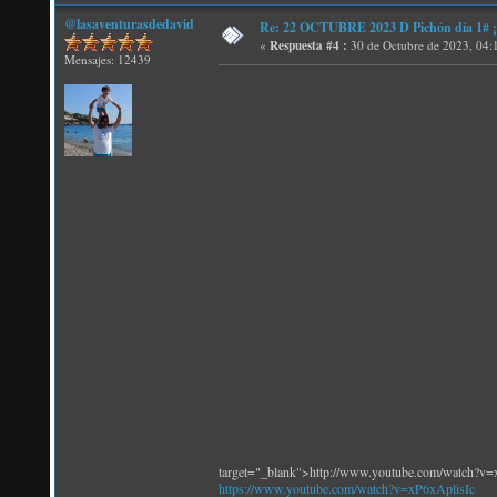
@lasaventurasdedavid
Re: 22 OCTUBRE 2023 D Pichón día 1# ¡N
«
Respuesta #4 :
30 de Octubre de 2023, 04:
Mensajes: 12439
target="_blank">http://www.youtube.com/watch?v=
https://www.youtube.com/watch?v=xP6xAplisIc