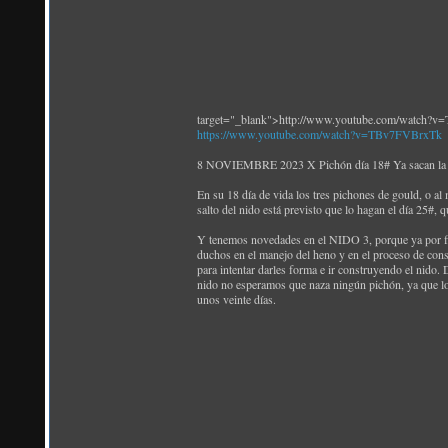
target="_blank">http://www.youtube.com/watch?
https://www.youtube.com/watch?v=TBv7FVBrxTk
8 NOVIEMBRE 2023 X Pichón día 18# Ya sacan l
En su 18 día de vida los tres pichones de gould, o al
salto del nido está previsto que lo hagan el día 25#,
Y tenemos novedades en el NIDO 3, porque ya por fin
duchos en el manejo del heno y en el proceso de cons
para intentar darles forma e ir construyendo el nido
nido no esperamos que naza ningún pichón, ya que lo
unos veinte días.