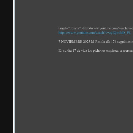
target="_blank">http://www.youtube.com/watch?
https://www.youtube.com/watch?v=zyIQw5aD_Fk
7 NOVIEMBRE 2023 M Pichón día 17# seguimiento c
En su día 17 de vida los pichones empiezan a acercars