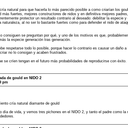
ía natural para que hacerla lo más parecido posible a como criarían los gould
uld más fuertes, mejores constructores de nidos y en definitiva mejores padre
ntemente protector un resultado contrario al deseado: debilitar la especie 
a naturaleza, al no ser lo bastante fuertes como para defender el nido de ata
 consiguen se preguntan por qué, y uno de los motivos es que, probablemente
más la especie generación tras generación.
be respetarse todo lo posible, porque hacer lo contrario es causar un daño a l
riar no lo consigan y acaben frustrados.
 se críen tengan en el futuro más probabilidades de reproducirse con éxito.
dada de gould en NIDO 2
39 pm
nto cría natural diamante de gould
to día de vida, y vemos tres pichones en el NIDO 2, y tanto el padre como la
ededores.