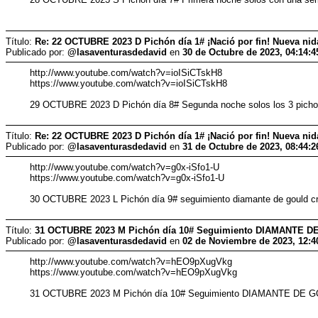
Título:
Re: 22 OCTUBRE 2023 D Pichón día 1# ¡Nació por fin! Nueva ni
Publicado por:
@lasaventurasdedavid
en
30 de Octubre de 2023, 04:14:
http://www.youtube.com/watch?v=ioISiCTskH8
https://www.youtube.com/watch?v=ioISiCTskH8
29 OCTUBRE 2023 D Pichón día 8# Segunda noche solos los 3 
Título:
Re: 22 OCTUBRE 2023 D Pichón día 1# ¡Nació por fin! Nueva ni
Publicado por:
@lasaventurasdedavid
en
31 de Octubre de 2023, 08:44:
http://www.youtube.com/watch?v=g0x-iSfo1-U
https://www.youtube.com/watch?v=g0x-iSfo1-U
30 OCTUBRE 2023 L Pichón día 9# seguimiento diamante de gould crí
Título:
31 OCTUBRE 2023 M Pichón día 10# Seguimiento DIAMANTE 
Publicado por:
@lasaventurasdedavid
en
02 de Noviembre de 2023, 12:4
http://www.youtube.com/watch?v=hEO9pXugVkg
https://www.youtube.com/watch?v=hEO9pXugVkg
31 OCTUBRE 2023 M Pichón día 10# Seguimiento DIAMANTE DE