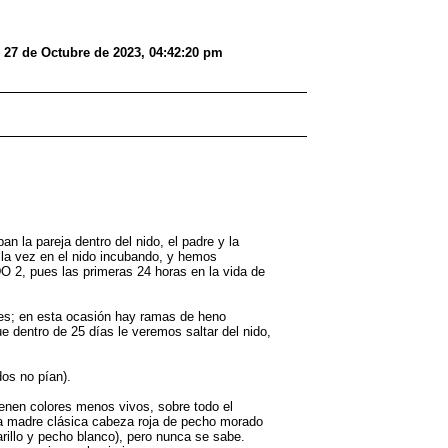
7 de Octubre de 2023, 04:42:20 pm
la pareja dentro del nido, el padre y la
 la vez en el nido incubando, y hemos
O 2, pues las primeras 24 horas en la vida de
nes; en esta ocasión hay ramas de heno
e dentro de 25 días le veremos saltar del nido,
os no pían).
ienen colores menos vivos, sobre todo el
r la madre clásica cabeza roja de pecho morado
rillo y pecho blanco), pero nunca se sabe.