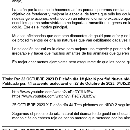
abajo).
La razón por la que no lo hacemos así es porque queremos emular la cr
objetivo de fortalecer y mejorar la especie, de forma que sólo los go
nuevas generaciones, evitando con un intervencionismo excesivo apare
endebles que no sobrevivirían o no lograrían transmitir sus genes en l
gould. Ése es el motivo principal.
Muchos aficionados que compran diamantes de gould para críar y no lo
de procedimientos de cría no naturales que van debilitando cada vez 
La selección natural es la clave para mejorar una especie y por eso de
irreparable y hacer que muchos amantes de los animales que quieren c
Es mejor criar menos ejemplares pero asegurarse de que los pocos que
Título:
Re: 22 OCTUBRE 2023 D Pichón día 1# ¡Nació por fin! Nueva ni
Publicado por:
@lasaventurasdedavid
en
27 de Octubre de 2023, 04:45:
http://www.youtube.com/watch?v=PeDYJLlzfSw
https://www.youtube.com/watch?v=PeDYJLlzfSw
25 OCTUBRE 2023 X Pichón día 4# Tres pichones en NIDO 2 seguimie
Seguimos el proceso de cría natural del diamante de gould en el cuar
macho clásico cabeza roja de pecho morado que merodea por los alr