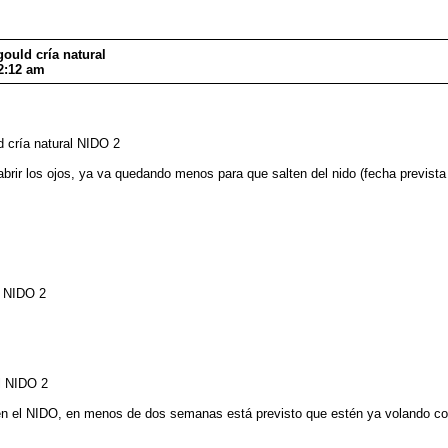
ould cría natural
2:12 am
 cría natural NIDO 2
abrir los ojos, ya va quedando menos para que salten del nido (fecha previs
l NIDO 2
l NIDO 2
 en el NIDO, en menos de dos semanas está previsto que estén ya volando c