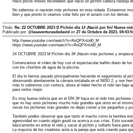
Hace pocos meses recordaréis que nació un pichón cabeza naranja de 
No sabemos si nacerán más pichones en esta nidada. Estaremos muy at
bien y que pronto lo veamos volar feliz por el aviario con los demás.
Título:
Re: 22 OCTUBRE 2023 D Pichón día 1# ¡Nació por fin! Nueva ni
Publicado por:
@lasaventurasdedavid
en
27 de Octubre de 2023, 04:43:
http://www.youtube.com/watch?v=RoQPXnUd0_M
https://www.youtube.com/watch?v=RoQPXnUd0_M
24 OCTUBRE 2023 M Pichón día 3# ¡Nacen más pichones y empiezan
Comenzamos el vídeo de hoy con el espectacular bañito diario de los 
con los chorritos de agua de la piscina.
El día lo hemos pasado principalmente haciendo el seguimiento al pic
observando atentamente la cámara instalada en el NIDO 2, y nos h
más lo sabremos con certeza, ahora al haber hecho el nido tan bajo 
para verlos mejor.
Es muy buena noticia que en el DÍA 3# haya en el nido tres pichones 
que no hay unos pichones mucho más grandes que otros en el mismo n
veces los pichones más grandes no dejan comer a los pequeños y pu
También podéis observar que que tanto el macho como la hembra están
agresividad en cuanto algún gould se acerca a sus crías. Esto suced
básicamente en entrar el nido y sacar al pichón y soltarlo fuera para 
La mayoría de los criadores aisla a la pareja que está criando para que