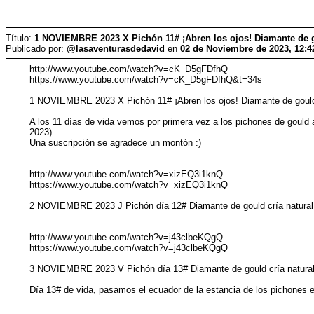
Título:
1 NOVIEMBRE 2023 X Pichón 11# ¡Abren los ojos! Diamante de g
Publicado por:
@lasaventurasdedavid
en
02 de Noviembre de 2023, 12:4
http://www.youtube.com/watch?v=cK_D5gFDfhQ
https://www.youtube.com/watch?v=cK_D5gFDfhQ&t=34s
1 NOVIEMBRE 2023 X Pichón 11# ¡Abren los ojos! Diamante de gould
A los 11 días de vida vemos por primera vez a los pichones de gould 
2023).
Una suscripción se agradece un montón :)
http://www.youtube.com/watch?v=xizEQ3i1knQ
https://www.youtube.com/watch?v=xizEQ3i1knQ
2 NOVIEMBRE 2023 J Pichón día 12# Diamante de gould cría natura
http://www.youtube.com/watch?v=j43clbeKQgQ
https://www.youtube.com/watch?v=j43clbeKQgQ
3 NOVIEMBRE 2023 V Pichón día 13# Diamante de gould cría natura
Día 13# de vida, pasamos el ecuador de la estancia de los pichones