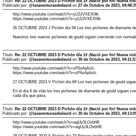
Título:
Re: 22 OCTUBRE 2023 D Pichón día 1# ¡Nació por fin! Nueva ni
Publicado por:
@lasaventurasdedavid
en
27 de Octubre de 2023, 04:48:
http://www.youtube.com/watch?v=yLDJVXEXI8k
https://www.youtube.com/watch?v=yLDJVXEXI8k
26 OCTUBRE 2023 J Pichón día 5# Los tres pichones de diamante de
Nuestros tres nuevos pichones de gould siguen creciendo con normalid
Título:
Re: 22 OCTUBRE 2023 D Pichón día 1# ¡Nació por fin! Nueva ni
Publicado por:
@lasaventurasdedavid
en
30 de Octubre de 2023, 04:11:
http://www.youtube.com/watch?v=xP6xAplisIc
https://www.youtube.com/watch?v=xP6xAplisIc
27 OCTUBRE 2023 V Pichón día 6# Los tres pichones de gould siguen
En el día 6 de vida los tres pichones de diamante de gould siguen c
cada día que pasa.
Título:
Re: 22 OCTUBRE 2023 D Pichón día 1# ¡Nació por fin! Nueva ni
Publicado por:
@lasaventurasdedavid
en
30 de Octubre de 2023, 04:13:
http://www.youtube.com/watch?v=wgUy3LOvbH8
https://www.youtube.com/watch?v=wgUy3LOvbH8
28 OCTUBRE 2023 S Pichón día 7# Primera noche solos con un