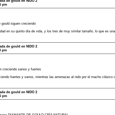
dada de gould en NIDO 2
35 pm
 gould siguen creciendo
ad en su quinto día de vida, y los tres de muy similar tamaño, lo que es una
dada de gould en NIDO 2
53 pm
 creciendo sanos y fuertes
reciendo fuertes y sanos, mientras las amenazas al nido por el macho clásic
dada de gould en NIDO 2
05 pm
a semana DIAMANTE DE GOULD CRÍA NATURAL