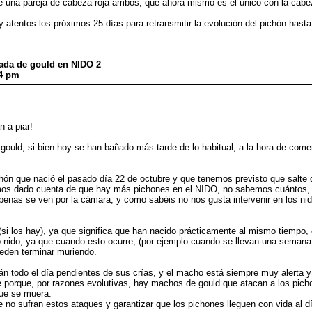
una pareja de cabeza roja ambos, que ahora mismo es el único con la cabeza
entos los próximos 25 días para retransmitir la evolución del pichón hasta
dada de gould en NIDO 2
54 pm
 a piar!
gould, si bien hoy se han bañado más tarde de lo habitual, a la hora de come
hón que nació el pasado día 22 de octubre y que tenemos previsto que salte 
emos dado cuenta de que hay más pichones en el NIDO, no sabemos cuántos,
apenas se ven por la cámara, y como sabéis no nos gusta intervenir en los ni
(si los hay), ya que significa que han nacido prácticamente al mismo tiempo,
ido, ya que cuando esto ocurre, (por ejemplo cuando se llevan una semana y
eden terminar muriendo.
 todo el día pendientes de sus crías, y el macho está siempre muy alerta y 
e porque, por razones evolutivas, hay machos de gould que atacan a los pich
que se muera.
 no sufran estos ataques y garantizar que los pichones lleguen con vida al día