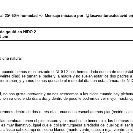
 25º 60% humedad => Mensaje iniciado por: @lasaventurasdedavid en 2
 de gould en NIDO 2
20 pm
cría natural
 cuando hemos monitorizado el NIDO 2 nos hemos dado cuenta de que estaban 
einte días) se turnan el padre y la madre y no suelen estar los dos padres a
imer pichón; y ya nos hemos quedado el resto del día con esta cámara del NID
al, no nos gusta intervenir y no nos acercamos a los nidos cuando hay picho
chón irá creciendo día a día y dentro de poco le podremos ver mejor, hasta qu
peramos dentro de dos o tres días, cuando lo escucharemos piar (recién nacid
las hembras tienen el pico oscuro y los machos lo tienen rojo, las hembras t
s muy llamativo, igual que el collarín turquesa alrededor del cuello); al se
a clásico cabeza roja de pecho blanco (manto verde, cabeza roja, vientre ama