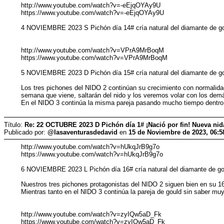
http://www.youtube.com/watch?v=-eEjqOYAy9U
https://www.youtube.com/watch?v=-eEjqOYAy9U
4 NOVIEMBRE 2023 S Pichón día 14# cría natural del diamante de g
http://www.youtube.com/watch?v=VPrA9MrBoqM
https://www.youtube.com/watch?v=VPrA9MrBoqM
5 NOVIEMBRE 2023 D Pichón día 15# cría natural del diamante de g
Los tres pichones del NIDO 2 continúan su crecimiento con normalidad 
semana que viene, saltarán del nido y los veremos volar con los dem
En el NIDO 3 continúa la misma pareja pasando mucho tiempo dentro de
Título:
Re: 22 OCTUBRE 2023 D Pichón día 1# ¡Nació por fin! Nueva ni
Publicado por:
@lasaventurasdedavid
en
15 de Noviembre de 2023, 06:5
http://www.youtube.com/watch?v=hUkqJrB9g7o
https://www.youtube.com/watch?v=hUkqJrB9g7o
6 NOVIEMBRE 2023 L Pichón día 16# cría natural del diamante de g
Nuestros tres pichones protagonistas del NIDO 2 siguen bien en su 16
Mientras tanto en el NIDO 3 continúa la pareja de gould sin saber m
http://www.youtube.com/watch?v=zyIQw5aD_Fk
https://www.youtube.com/watch?v=zyIQw5aD_Fk