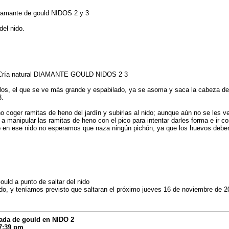
iamante de gould NIDOS 2 y 3
del nido.
! Cría natural DIAMANTE GOULD NIDOS 2 3
los, el que se ve más grande y espabilado, ya se asoma y saca la cabeza del n
3.
coger ramitas de heno del jardín y subirlas al nido; aunque aún no se les v
 manipular las ramitas de heno con el pico para intentar darles forma e ir c
o en ese nido no esperamos que naza ningún pichón, ya que los huevos debe
ld a punto de saltar del nido
do, y teníamos previsto que saltaran el próximo jueves 16 de noviembre de 2
dada de gould en NIDO 2
7:39 pm