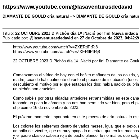
https://www.youtube.com/@lasaventurasdedavid
DIAMANTE DE GOULD cría natural => DIAMANTE DE GOULD cría natural
Título:
22 OCTUBRE 2023 D Pichón día 1# ¡Nació por fin! Nueva nidada
Publicado por:
@lasaventurasdedavid
en
27 de Octubre de 2023, 04:42:
http://www.youtube.com/watch?v=ZXERtlPtRj8
https://www.youtube.com/watch?v=ZXERtlPtRj8
22 OCTUBRE 2023 D Pichón día 1# ¡Nació por fin! Diamante de Gould 
Comenzamos el vídeo de hoy con el bañito mañanero de los goulds, y
madre, cuando habitualmente durante el proceso de incubación (unos v
descubierto el motivo por el que estaban los dos: había nacido su pr
un pichón son cruciales.
Como sabéis por otras nidadas anteriores retransmitidas en este can
tapando un poco la cámara y no nos han permitido ver bien, pero el pi
el próximo 16 de noviembre de 2023.
El próximo momento importante en este proceso de cría natural lo es
Los colores los sabremos dentro de varios meses, igual que el sexo, (
amarillo del vientre, que es muy apagado mientras que en los machos e
y el padre clásico cabeza roja de pecho blanco, lo normal es que salg