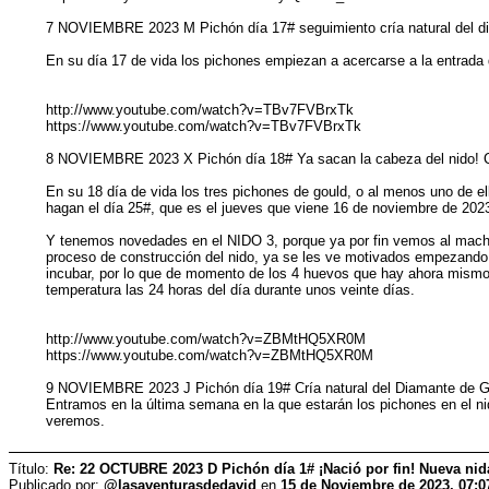
7 NOVIEMBRE 2023 M Pichón día 17# seguimiento cría natural del d
En su día 17 de vida los pichones empiezan a acercarse a la entrada 
http://www.youtube.com/watch?v=TBv7FVBrxTk
https://www.youtube.com/watch?v=TBv7FVBrxTk
8 NOVIEMBRE 2023 X Pichón día 18# Ya sacan la cabeza del nido
En su 18 día de vida los tres pichones de gould, o al menos uno de el
hagan el día 25#, que es el jueves que viene 16 de noviembre de 202
Y tenemos novedades en el NIDO 3, porque ya por fin vemos al macho 
proceso de construcción del nido, ya se les ve motivados empezando a
incubar, por lo que de momento de los 4 huevos que hay ahora mism
temperatura las 24 horas del día durante unos veinte días.
http://www.youtube.com/watch?v=ZBMtHQ5XR0M
https://www.youtube.com/watch?v=ZBMtHQ5XR0M
9 NOVIEMBRE 2023 J Pichón día 19# Cría natural del Diamante de Gou
Entramos en la última semana en la que estarán los pichones en el ni
veremos.
Título:
Re: 22 OCTUBRE 2023 D Pichón día 1# ¡Nació por fin! Nueva ni
Publicado por:
@lasaventurasdedavid
en
15 de Noviembre de 2023, 07:0