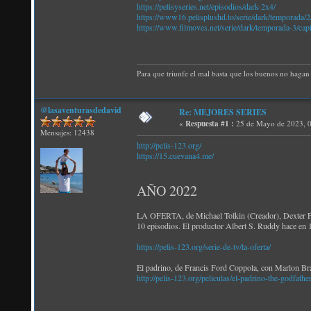
https://pelisyseries.net/episodios/dark-2x4/
https://www16.pelisplushd.to/serie/dark/temporada/2/
https://www.filmoves.net/serie/dark/temporada-3/cap
Para que triunfe el mal basta que los buenos no hagan 
@lasaventurasdedavid
Re: MEJORES SERIES
«
Respuesta #1 :
25 de Mayo de 2023, 0
Mensajes: 12438
http://pelis-123.org/
https://15.cuevana4.me/
AÑO 2022
LA OFERTA, de Michael Tolkin (Creador), Dexter Fl
10 episodios. El productor Albert S. Ruddy hace en 
https://pelis-123.org/serie-de-tv/la-oferta/
El padrino, de Francis Ford Coppola, con Marlon B
http://pelis-123.org/peliculas/el-padrino-the-godfather