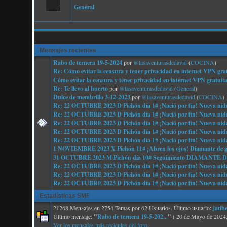
General
Mensajes recientes
Rabo de ternera 19-5-2024
por
@lasaventurasdedavid
(
COCINA
)
Re: Cómo evitar la censura y tener privacidad en internet VP
Cómo evitar la censura y tener privacidad en internet VPN gr
Re: Te llevo al huerto
por
@lasaventurasdedavid
(
General
)
Dulce de membrillo 3-12-2023
por
@lasaventurasdedavid
(
COCINA
)
Re: 22 OCTUBRE 2023 D Pichón día 1# ¡Nació por fin! Nueva nid
Re: 22 OCTUBRE 2023 D Pichón día 1# ¡Nació por fin! Nueva nid
Re: 22 OCTUBRE 2023 D Pichón día 1# ¡Nació por fin! Nueva nid
Re: 22 OCTUBRE 2023 D Pichón día 1# ¡Nació por fin! Nueva nid
Re: 22 OCTUBRE 2023 D Pichón día 1# ¡Nació por fin! Nueva nid
1 NOVIEMBRE 2023 X Pichón 11# ¡Abren los ojos! Diamante de g
31 OCTUBRE 2023 M Pichón día 10# Seguimiento DIAMAN
Re: 22 OCTUBRE 2023 D Pichón día 1# ¡Nació por fin! Nueva nid
Re: 22 OCTUBRE 2023 D Pichón día 1# ¡Nació por fin! Nueva nid
Re: 22 OCTUBRE 2023 D Pichón día 1# ¡Nació por fin! Nueva nid
Estadísticas SMF
21268 Mensajes en 2754 Temas por 62 Usuarios. Último usuario:
jatib
Último mensaje:
"
Rabo de ternera 19-5-202...
"
( 20 de Mayo de 2024,
Ver los mensajes más recientes del foro.