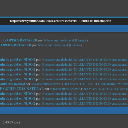
https://www.youtube.com/@lasaventurasdedavid - Centro de Información
N gratuita OPERA BROWSER
por
@lasaventurasdedavid
(
General
)
atuita OPERA BROWSER
por
@lasaventurasdedavid
(
General
)
ada de gould en NIDO 2
por
@lasaventurasdedavid
(
DIAMANTE DE GOULD cría natural 
ada de gould en NIDO 2
por
@lasaventurasdedavid
(
DIAMANTE DE GOULD cría natural 
ada de gould en NIDO 2
por
@lasaventurasdedavid
(
DIAMANTE DE GOULD cría natural 
ada de gould en NIDO 2
por
@lasaventurasdedavid
(
DIAMANTE DE GOULD cría natural 
ada de gould en NIDO 2
por
@lasaventurasdedavid
(
DIAMANTE DE GOULD cría natural 
ould cría natural
por
@lasaventurasdedavid
(
DIAMANTE DE GOULD cría natural 25º 60
TE DE GOULD CRÍA NATURAL
por
@lasaventurasdedavid
(
DIAMANTE DE GOULD cría nat
ada de gould en NIDO 2
por
@lasaventurasdedavid
(
DIAMANTE DE GOULD cría natural 
ada de gould en NIDO 2
por
@lasaventurasdedavid
(
DIAMANTE DE GOULD cría natural 
ada de gould en NIDO 2
por
@lasaventurasdedavid
(
DIAMANTE DE GOULD cría natural 
e
 12:43:27 am )