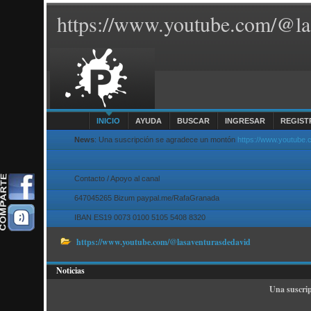
https://www.youtube.com/@la
INICIO
AYUDA
BUSCAR
INGRESAR
REGIST
News
: Una suscripción se agradece un montón
https://www.youtube
Contacto / Apoyo al canal
647045265 Bizum paypal.me/RafaGranada
IBAN ES19 0073 0100 5105 5408 8320
https://www.youtube.com/@lasaventurasdedavid
Noticias
Una suscri