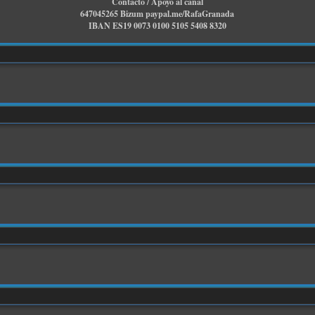
Contacto / Apoyo al canal
647045265 Bizum paypal.me/RafaGranada
IBAN ES19 0073 0100 5105 5408 8320