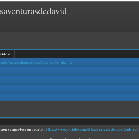
saventurasdedavid
RARSE
.com/@lasaventurasdedavid?sub_confirmation=1
pción se agradece un montón
https://www.youtube.com/@lasaventurasdedavid?sub_con