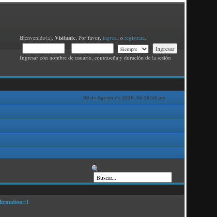
Visitante
Bienvenido(a),
. Por favor,
ingresa
o
regístrate
.
Ingresar con nombre de usuario, contraseña y duración de la sesión
08 de Agosto de 2026, 06:18:53 pm
firmation=1