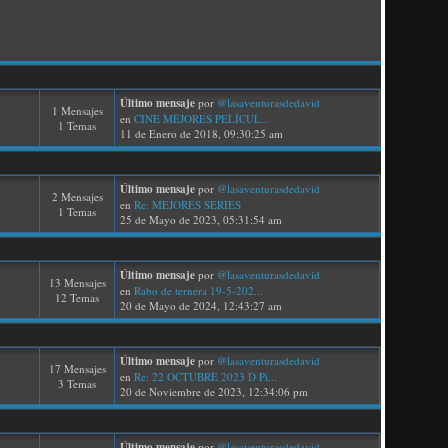
Último mensaje
por
@lasaventurasdedavid
1 Mensajes
en
CINE MEJORES PELÍCUL...
1 Temas
11 de Enero de 2018, 09:30:25 am
Último mensaje
por
@lasaventurasdedavid
2 Mensajes
en
Re: MEJORES SERIES
1 Temas
25 de Mayo de 2023, 05:31:54 am
Último mensaje
por
@lasaventurasdedavid
13 Mensajes
en
Rabo de ternera 19-5-202...
12 Temas
20 de Mayo de 2024, 12:43:27 am
Último mensaje
por
@lasaventurasdedavid
17 Mensajes
en
Re: 22 OCTUBRE 2023 D Pi...
3 Temas
20 de Noviembre de 2023, 12:34:06 pm
Último mensaje
por
@lasaventurasdedavid