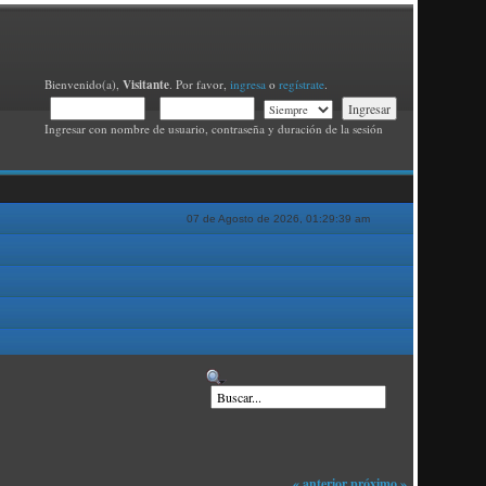
Visitante
Bienvenido(a),
. Por favor,
ingresa
o
regístrate
.
Ingresar con nombre de usuario, contraseña y duración de la sesión
07 de Agosto de 2026, 01:29:39 am
« anterior
próximo »