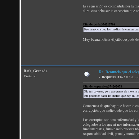
Esa sensación es compartida por la ma
dure, ésta debe ser la excepción que co
Cita de: jcitb;374215708
Buena noticia que los medios de comunicaci
Muy buena noticia @jcitb; después de 
Rafa_Granada
Re: Denuncio que el cole
Visitante
«
Respuesta #16 :
07 de Ju
Cita de: copernico;374262678
Ole tus cojones, pero que ganas de meterte 
que podamos sacar las mafias que hay en los
Conciencia de que hay que hacer lo 
corrupción que nadie dude que los cor
Los corruptos son una enfermedad y l
colegiados a los que ni nos informaba
fundamentales, fulminando nuestra libe
responsabilidad civil, penal y moral d