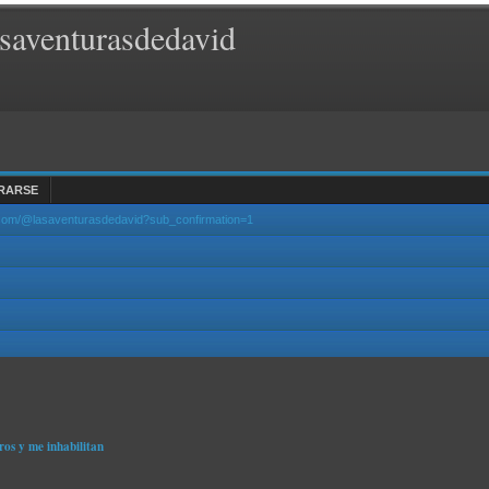
saventurasdedavid
RARSE
.com/@lasaventurasdedavid?sub_confirmation=1
ros y me inhabilitan