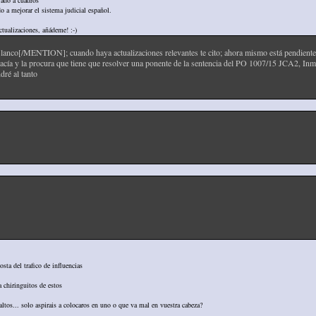
jado a cuadros
o a mejorar el sistema judicial español.
actualizaciones, añádeme! :-)
/MENTION]; cuando haya actualizaciones relevantes te cito; ahora mismo está pendiente el r
ogacía y la procura que tiene que resolver una ponente de la sentencia del PO 1007/15 JCA2, Inm
dré al tanto
sta del trafico de influencias
 chiringuitos de estos
ltos... solo aspirais a colocaros en uno o que va mal en vuestra cabeza?