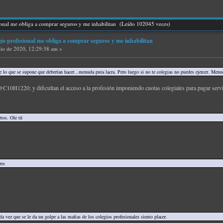
ional me obliga a comprar seguros y me inhabilitan (Leído 102045 veces)
gio profesional me obliga a comprar seguros y me inhabilitan
lio de 2020, 12:29:38 am »
lo que se supone que deberían hacer...menuda puta lacra. Pero luego si no te colegias no puedes ejercer. Menud
@C10H1220; y dificultan el acceso a la profesión imponiendo cuotas colegiales para pagar servic
rtos. Ole tú
res
a vez que se le da un golpe a las mafias de los colegios profesionales siento placer.