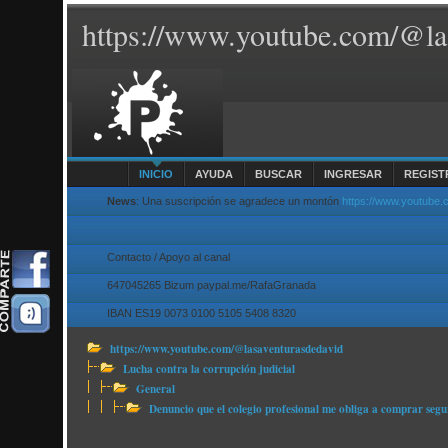
https://www.youtube.com/@la
INICIO
AYUDA
BUSCAR
INGRESAR
REGIST
News
: Una suscripción se agradece un montón
https://www.youtube
Contacto / Apoyo al canal
647045265 Bizum paypal.me/RafaGranada
IBAN ES19 0073 0100 5105 5408 8320
https://www.youtube.com/@lasaventurasdedavid
Lucha contra la corrupción judicial
General
Denuncio que el colegio profesional me obliga a comprar segu