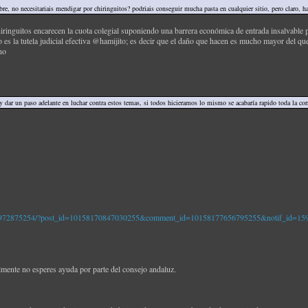
, no necesitariais mendigar por chiringuitos? podriais conseguir mucha pasta en cualquier sitio, pero claro, hab
ringuitos encarecen la cuota colegial suponiendo una barrera económica de entrada insalvable
es la tutela judicial efectiva @hamijito; es decir que el daño que hacen es mucho mayor del q
no
y dar un paso adelante en luchar contra estos temas, si todos hicieramos lo mismo se acabaría rapido toda la co
74972875254/?post_id=10158170847030255&comment_id=10158177656795255&notif_id=15
ialmente no esperes ayuda por parte del consejo andaluz.