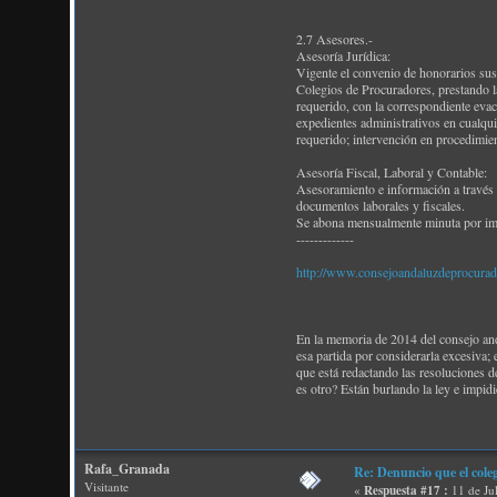
2.7 Asesores.-
Asesoría Jurídica:
Vigente el convenio de honorarios susc
Colegios de Procuradores, prestando l
requerido, con la correspondiente evac
expedientes administrativos en cualqui
requerido; intervención en procedimien
Asesoría Fiscal, Laboral y Contable:
Asesoramiento e información a través d
documentos laborales y fiscales.
Se abona mensualmente minuta por im
-------------
http://www.consejoandaluzdeprocura
En la memoria de 2014 del consejo and
esa partida por considerarla excesiva; 
que está redactando las resoluciones de
es otro? Están burlando la ley e impid
Rafa_Granada
Re: Denuncio que el cole
Visitante
«
Respuesta #17 :
11 de Ju