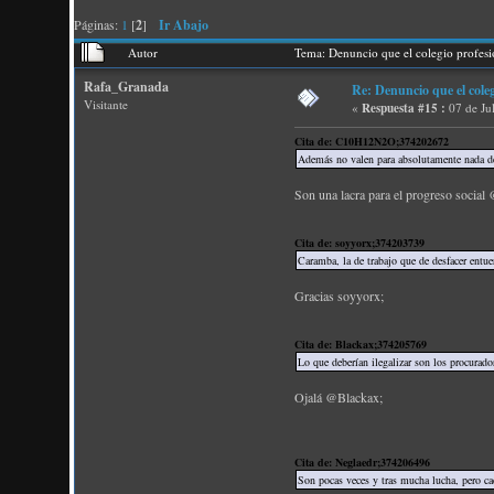
Páginas:
1
[
2
]
Ir Abajo
Autor
Tema: Denuncio que el colegio profes
Rafa_Granada
Re: Denuncio que el cole
Visitante
«
Respuesta #15 :
07 de Ju
Cita de: C10H12N2O;374202672
Además no valen para absolutamente nada de 
Son una lacra para el progreso social 
Cita de: soyyorx;374203739
Caramba, la de trabajo que de desfacer entue
Gracias soyyorx;
Cita de: Blackax;374205769
Lo que deberían ilegalizar son los procurado
Ojalá @Blackax;
Cita de: Neglaedr;374206496
Son pocas veces y tras mucha lucha, pero cad