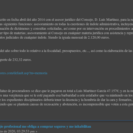
rito en fecha abril del año 2014 con el asesor jurídico del Consejo, D. Luís Martínez, para la
as siguientes funciones: asesoramiento en todas la cuestiones de índole administrativa, incluy
uación de dictámenes y consultas solicitadas, así como por su intervención en procedimientos ad
er tipo de materias; asesoramiento al Consejo en cualquier materia jurídica con asistencia y re
tos judiciales de cualquier índole. Siendo la iguala mensual de 2.120,00 euros.
el año sobre todo lo relativo a la fiscalidad, presupuestos, etc..., así como la elaboración de l
porte de 232,32 euros.
dores.com/default.asp?m=memoria
aluz de procuradores se dice que le pagaron en total a Luis Martínez García 47.157€; y en la m
es una vergüenza que se le esté pagando esa barbaridad a este estafador que va mintiendo en los j
 los expedientes disciplinarios debería tener la decencia y la hombría de dar la cara y firmarlos,
iendo que se planteen causas de recusación y abstención, es incomprensible que voten a esta gen
gio profesional me obliga a comprar seguros y me inhabilitan
lio de 2020, 03:29:53 pm »