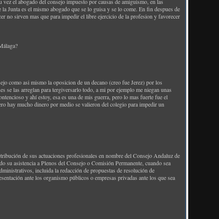
 su vez el abogado del consejo impuesto por causas de amiguismo, en las
e la Junta es el mismo abogado que se lo guisa y se lo come. En fin despues de
r no sirven mas que para impedir el libre ejercicio de la profesion y favorecer
 Málaga?
nsejo como asi mismo la oposicion de un decano (creo fue Jerez) por los
es se las arreglan para tergiversarlo todo, a mi por ejemplo me niegan unas
contencioso y ahí estoy, esa es una de mis guerra, pero lo mas fuerte fue el
ero hay mucho dinero por medio se valieron del colegio para impedir un
 retribución de sus actuaciones profesionales en nombre del Consejo Andaluz de
endo su asistencia a Plenos del Consejo o Comisión Permanente, cuando sea
ministrativos, incluida la redacción de propuestas de resolución de
presentación ante los organismo públicos o empresas privadas ante los que sea