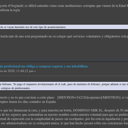
yoría @Neglaedr; es difícil entender cómo estas instituciones corruptas que vienen de la Edad
nfirma la regla
ón se vayan haciendo eco de este tipo de acontecimientos
leerla más de uno está preguntando en su colegio qué servicios voluntarios y obligatorios está
gio profesional me obliga a comprar seguros y me inhabilitan
lio de 2020, 11:48:22 pm »
en follones. Yo pago el impuesto revolucionario eb el icab, paso de meterme eb follones, porque además si me 
 colegios de profesionales.
correcto y no lo que conviene a corto plazo [MENTION=542326]copernico[/MENTION]; si vam
ruptos tienen los días contados en España
os que les denuncian la cura, y para muestra un botón, DOMINGO MIR SL, después de 50 años 
n de los seguros que contrataban en nuestro nombre contra nuestra voluntad para que no pudié
rtad de expresión con la complicidad de jueces sin escrúpulos, por fin está en liquidación y pr
e sus administradores no se extinguirá nunca, lo que han hecho pesará sobre sus conciencias hast