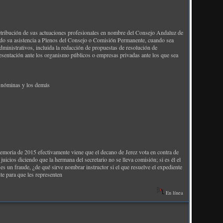
 retribución de sus actuaciones profesionales en nombre del Consejo Andaluz de
endo su asistencia a Plenos del Consejo o Comisión Permanente, cuando sea
ministrativos, incluida la redacción de propuestas de resolución de
presentación ante los organismo públicos o empresas privadas ante los que sea
as nóminas y los demás
emoria de 2015 efectivamente viene que el decano de Jerez vota en contra de
uicios diciendo que la hermana del secretario no se lleva comisión; si es él el
 es un fraude, ¿de qué sirve nombrar instructor si el que resuelve el expediente
te para que les representen
En línea