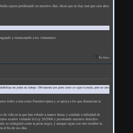
 Media siguen perdurando en nuestros días; dicen que no hay mal que cien años
 pagando y renunciando a los voluntarios
En línea
inhabilitan me joden mi trabajo. Obviamente por gente como yo sigue la rueda, pero no creo
os todos a una como Fuenteovejuna y se apoya a los que denuncian la
de vida en la que han robado a manos llenas y estafado a infinidad de
semos usarlos violando la Ley 26/2006 y pisoteando nuestros derechos
onto se extinguirá como la peste negra, y aunque sigan con otro nombre la
a el fin de sus días