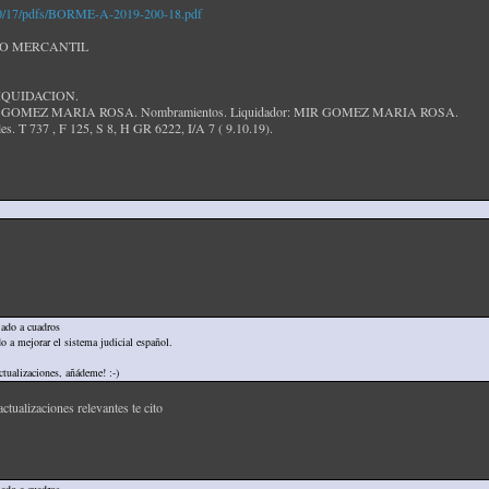
/10/17/pdfs/BORME-A-2019-200-18.pdf
RO MERCANTIL
LIQUIDACION.
MIR GOMEZ MARIA ROSA. Nombramientos. Liquidador: MIR GOMEZ MARIA ROSA.
les. T 737 , F 125, S 8, H GR 6222, I/A 7 ( 9.10.19).
jado a cuadros
o a mejorar el sistema judicial español.
actualizaciones, añádeme! :-)
ualizaciones relevantes te cito