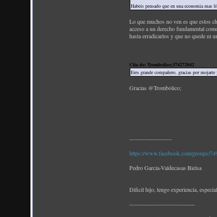
Habeis pensado que en una economia mas libre
Lo que muchos no ven es que estos chi
acceso a un derecho fundamental como 
hasta erradicarlos y que no quede ni u
Cita de: Trombolico;374272042
Eres grande compañero, gracias por mojarte 
Gracias @Trombolico;
----------------------
https://www.facebook.com/groups/
Pedro Garcia-Valdecasas Bielsa
Dificil hijo, tengo experiencia, espec
----------------------------------