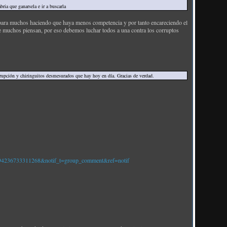
ria que ganarsela e ir a buscarla
 para muchos haciendo que haya menos competencia y por tanto encareciendo el
ue muchos piensan, por eso debemos luchar todos a una contra los corruptos
rrupción y chiringuitos desmesurados que hay hoy en día. Gracias de verdad.
94236733311268&notif_t=group_comment&ref=notif