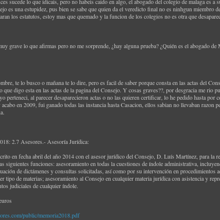
ces sucede lo que idicais, pero no habeis caido en algo, el abogado del colegio de malaga es a
ejo es una estupidez, pus bien se sabe que quien da el veredicto final no es ninhgun miembro d
aran los estatutos, estoy mas que quemado y la funcion de los colegios no es otra que desaparece
s muy grave lo que afirmas pero no me sorprende, ¿hay alguna prueba? ¿Quién es el abogado de
ombre, te lo busco o mañana te lo dire, pero es facil de saber porque consta en las actas del Co
 que digo esta en las actas de la pagina del Consejo. Y cosas graves??, por desgracia me rio pu
yo perteneci, al parecer desaparecieron actas o no las quieren certificar, lo he pedido hasta por 
cabo en 2009, fui ganado todas las instancia hasta Casacion, ellos sabian no llevaban razon p
a.
2018: 2.7 Asesores.- Asesoría Jurídica:
rito en fecha abril del año 2014 con el asesor jurídico del Consejo, D. Luís Martínez, para la
as siguientes funciones: asesoramiento en todas la cuestiones de índole administrativa, incluy
uación de dictámenes y consultas solicitadas, así como por su intervención en procedimientos ad
er tipo de materias; asesoramiento al Consejo en cualquier materia jurídica con asistencia y re
tos judiciales de cualquier índole.
euros
dores.com/public/memoria2018.pdf