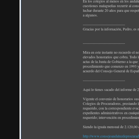
En los colegios al menos en los andalu
cuestiones malagueñas recurrir al cons
luchar durante 20 años para que respet
a algunos.
----------------------------------
Gracias por la infornación, Pedro, e
----------------------------------
Mira en este instante no recuerdo el n
elevados honorarios que cobra. Todo lo
actas de la Junta de Gobierno a la que 
procedimiento que comenzo en 1993 y a
acuerdo del Consejo General de Españ
----------------------------------
Aqui lo tienes sacado del informe de 
Vigente el convenio de honorarios susc
Colegios de Procuradores, prestando l
requerido, con la correspondiente evac
expedientes administrativos en cualqui
requerido; intervención en procedimien
Siendo la iguala mensual de 2.120,00 
http://www.consejoandaluzdeprocura