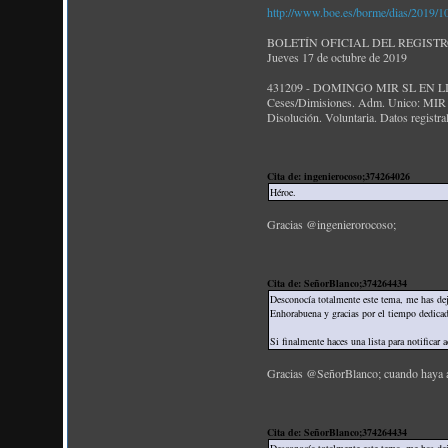
http://www.boe.es/borme/dias/2019
BOLETÍN OFICIAL DEL REGIST
Jueves 17 de octubre de 2019
431209 - DOMINGO MIR SL EN 
Ceses/Dimisiones. Adm. Unico: 
Disolución. Voluntaria. Datos registra
Cita de: ingenierocoso;374264026
Héroe.
Gracias @ingenierorocoso;
Cita de: SeñorBlanco;374264434
Desconocía totalmente este tema, me has de
Enhorabuena y gracias por el tiempo dedicad
Si finalmente haces una lista para notificar 
Gracias @SeñorBlanco; cuando haya act
Cita de: SeñorBlanco;374264434