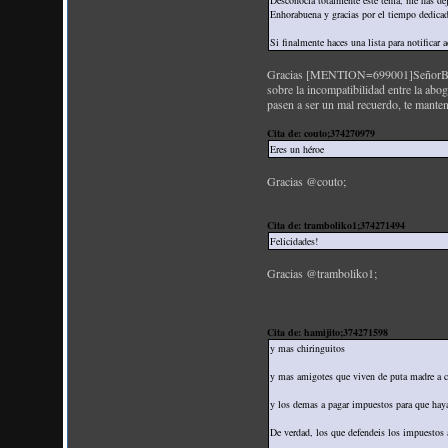
Desconocía totalmente este tema, me has de
Enhorabuena y gracias por el tiempo dedicad
Si finalmente haces una lista para notificar 
Gracias [MENTION=699001]SeñorBlanco[
sobre la incompatibilidad entre la ab
pasen a ser un mal recuerdo, te manten
Cita de: couto;374270979
Eres un héroe
Gracias @couto;
Cita de: tramboliko1;374271494
Felicidades!
Gracias @tramboliko1;
Cita de: hamijito;374271598
y mas chiringuitos
y mas amigotes que viven de puta madre a co
y los demas a pagar impuestos para que haya
De verdad, los que defendeis los impuestos a