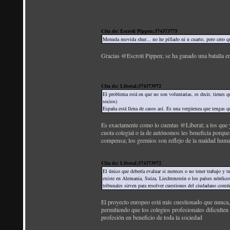
Cita de: Escroti Pippen;374373775
Menuda movida shur... no he pillado ni u cuarto, pero creo qu
Gracias @Escroti Pippen; se ha ganado una batalla en
Cita de: Liberal;374373972
El problema está en que no son voluntarias, es decir, tienes q
socios)
España está llena de casos así. Es una vergüenza que tengas qu
Es exactamente como lo cuentas @Liberal; a los que y
cuota colegial o la de autónomos les beneficia porqu
compensa; los gremios son reflejo de la maldad huma
Cita de: Liberal;374373972
El único que debería evaluar si mereces o no tener trabajo y tu
existe en Alemania, Suiza, Liechtenstein o los países nórdic
tribunales sirven para resolver cuestiones del ciudadano comú
El proyecto europeo está más cuestionado que nunca, d
permitiendo que los colegios profesionales dificulten 
profesión en beneficio de toda la sociedad