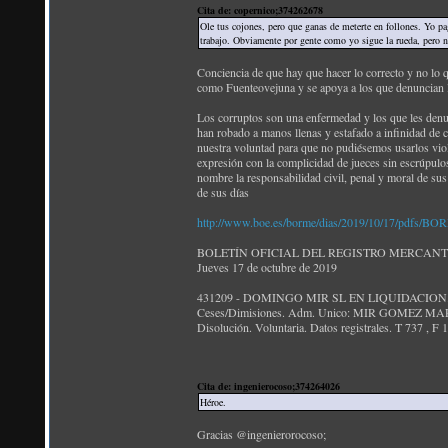
Cita de: copernico;374262678
Ole tus cojones, pero que ganas de meterte en follones. Yo p
trabajo. Obviamente por gente como yo sigue la rueda, pero n
Conciencia de que hay que hacer lo correcto y no
como Fuenteovejuna y se apoya a los que denuncian l
Los corruptos son una enfermedad y los que les de
han robado a manos llenas y estafado a infinidad de 
nuestra voluntad para que no pudiésemos usarlos vio
expresión con la complicidad de jueces sin escrúpulos
nombre la responsabilidad civil, penal y moral de sus
de sus días
http://www.boe.es/borme/dias/2019/10/17/pdfs/B
BOLETÍN OFICIAL DEL REGISTRO MERCANT
Jueves 17 de octubre de 2019
431209 - DOMINGO MIR SL EN LIQUIDACION
Ceses/Dimisiones. Adm. Unico: MIR GOMEZ M
Disolución. Voluntaria. Datos registrales. T 737 , F
Cita de: ingenierocoso;374264026
Héroe.
Gracias @ingenierorocoso;