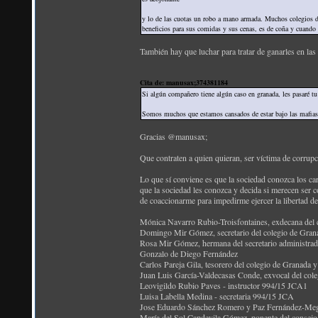
y lo de las cuotas un robo a mano armada. Muchos colegios d
beneficios para sus comidas y sus cenas, es de coña y cua
También hay que luchar para tratar de ganarles en la
Cita de: manusax;374381184
Si algún compañero tiene algún caso en granada, les pasaré tu
Somos muchos que estamos cansados de estar bajo las mafias 
Gracias @manusax;
Que contraten a quien quieran, ser víctima de corrupc
Lo que sí conviene es que la sociedad conozca los car
que la sociedad les conozca y decida si merecen ser c
de coaccionarme para impedirme ejercer la libertad d
Mónica Navarro Rubio-Troisfontaines, exdecana del 
Domingo Mir Gómez, secretario del colegio de Gran
Rosa Mir Gómez, hermana del secretario administr
Gonzalo de Diego Fernández
Carlos Pareja Gila, tesorero del colegio de Granada 
Juan Luis García-Valdecasas Conde, exvocal del col
Leovigildo Rubio Paves - instructor 994/15 JCA1
Luisa Labella Medina - secretaria 994/15 JCA
Jose Eduardo Sánchez Romero y Paz Fernández-Megí
María del Sol Capdevila Gómez, ponente del consej