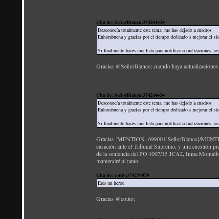
Cita de: SeñorBlanco;374264434
Desconocía totalmente este tema, me has dejado a cuadros
Enhorabuena y gracias por el tiempo dedicado a mejorar el sis
Si finalmente haces una lista para notificar actualizaciones, a
Gracias @SeñorBlanco; cuando haya actualizaciones r
Cita de: SeñorBlanco;374264434
Desconocía totalmente este tema, me has dejado a cuadros
Enhorabuena y gracias por el tiempo dedicado a mejorar el sis
Si finalmente haces una lista para notificar actualizaciones, a
Gracias [MENTION=699001]SeñorBlanco[/MENTION]; c
casación ante el Tribunal Supremo, y una cuestión pre
de la sentencia del PO 1007/15 JCA2, Inma Montalbán 
mantendré al tanto
Cita de: couto;374270979
Eres un héroe
Gracias @couto;