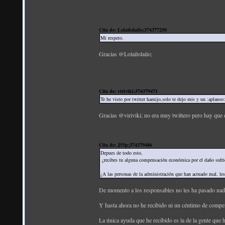
Cita de: Lolailolailo;374377250
Mi respeto.
Gracias @Lolailolailo;
Cita de: viriviki;374379471
Te he visto por twitter hamijo,solo te dejo mis y un :aplauso:
Gracias @viriviki; no era muy twittero pero hay que 
Cita de: J55p;374379486
Depues de todo esto,
¿recibes tu alguna compensación económica por el daño sufr
¿A las personas de la administración que han actuado mal, les
De momento a los responsables no les ha pasado
Y hasta ahora no he recibido ni un céntimo de compe
La única ayuda que he recibido es la de la gente que 