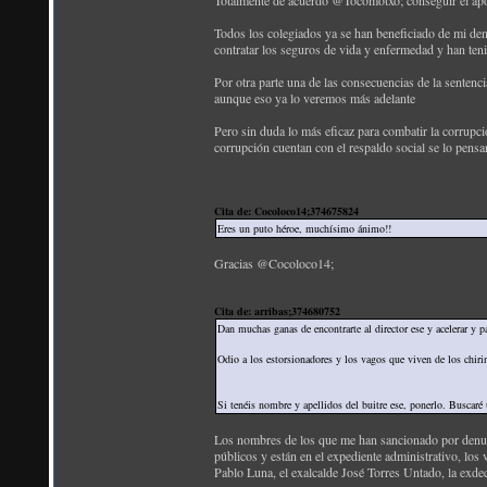
Totalmente de acuerdo @Tocomotxo; conseguir el apoy
Todos los colegiados ya se han beneficiado de mi den
contratar los seguros de vida y enfermedad y han teni
Por otra parte una de las consecuencias de la sentenci
aunque eso ya lo veremos más adelante
Pero sin duda lo más eficaz para combatir la corrupci
corrupción cuentan con el respaldo social se lo pensa
Cita de: Cocoloco14;374675824
Eres un puto héroe, muchísimo ánimo!!
Gracias @Cocoloco14;
Cita de: arribas;374680752
Dan muchas ganas de encontrarte al director ese y acelerar y p
Odio a los estorsionadores y los vagos que viven de los chir
Si tenéis nombre y apellidos del buitre ese, ponerlo. Buscaré 
Los nombres de los que me han sancionado por de
públicos y están en el expediente administrativo, los 
Pablo Luna, el exalcalde José Torres Untado, la ex