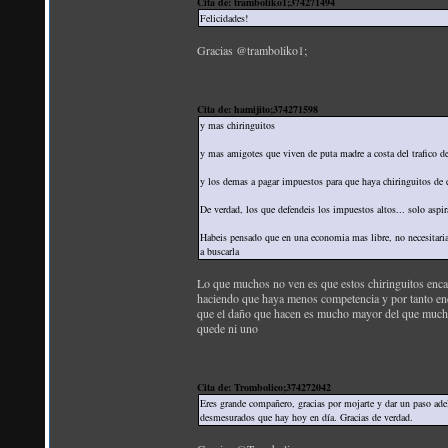
Cita de: tramboliko1;374271494
Felicidades!
Gracias @tramboliko1;
Cita de: hamijito;374271598
y mas chiringuitos
y mas amigotes que viven de puta madre a costa del trafico de
y los demas a pagar impuestos para que haya chiringuitos de 
De verdad, los que defendeis los impuestos altos... solo aspi
Habeis pensado que en una economia mas libre, no necesitariai
a buscarla
Lo que muchos no ven es que estos chiringuitos enca
haciendo que haya menos competencia y por tanto enca
que el daño que hacen es mucho mayor del que muchos
quede ni uno
Cita de: Trombolico;374272042
Eres grande compañero, gracias por mojarte y dar un paso adel
desmesurados que hay hoy en día. Gracias de verdad.