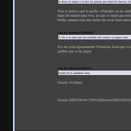
te deseo lo mejor y te doy las gracias por tener los huevos, l
Pues te animo a que te quedes @hamijito; no he sali
lugar del mundo para vivir, así que es mejor que todo
bonito, aunque sean más fáciles las cosas fuera mere
Cita de: Juancho;374684535
A ver si te crees que las comidas del colegio se pagan solas.
Eso me creía ingenuamente @Juancho; hasta que vi la
gambas que se las pague
Cita de: Albarn;374685513
Suerte en tu andadura shur.
Gracias @Albarn;
Gracias [MENTION=539916]Maestro[/MENTION] Astil