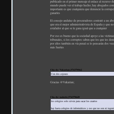
publicado en el primer mensaje el enlace al recurso de 
mundo puede ver el trabajo hecho; hay abogados como
importante es que cualquiera que denuncie la corrupc
ganarles
El consejo andaluz de procuradores contrató a un abo
que era el mejor administrativista de España y que n
estafador al que se le gana igual que a cualquier
Por eso es bueno que la sociedad apoye a las víctimas
tribunales, si los corruptos saben que los que les de
por ellos también en vía penal se lo pensarán dos ve
más fuertes
Cita de: Vakarian;374379562
Con dos cojones
Gracias @Vakarian;
Cita de: naturis;374379649
los colegios solo sirven para sacar los cuartos
hay hasta colegios de informáticos y eso que no son ni ingeni