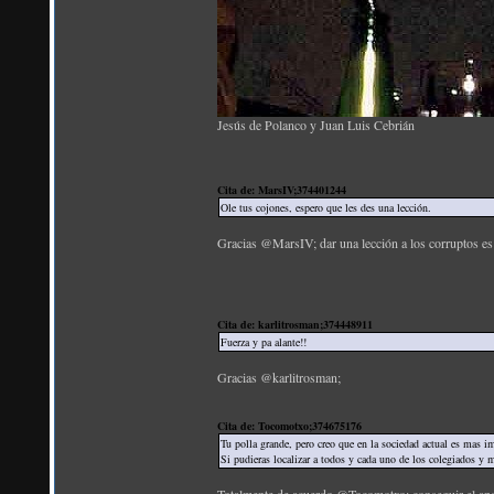
Jesús de Polanco y Juan Luis Cebrián
Cita de: MarsIV;374401244
Ole tus cojones, espero que les des una lección.
Gracias @MarsIV; dar una lección a los corruptos es
Cita de: karlitrosman;374448911
Fuerza y pa alante!!
Gracias @karlitrosman;
Cita de: Tocomotxo;374675176
Tu polla grande, pero creo que en la sociedad actual es mas imp
Si pudieras localizar a todos y cada uno de los colegiados y 