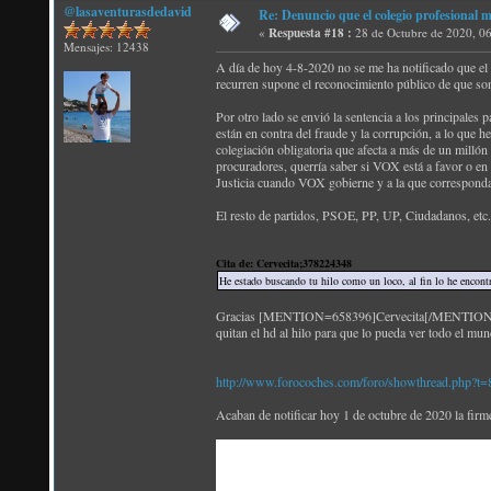
@lasaventurasdedavid
Re: Denuncio que el colegio profesional 
«
Respuesta #18 :
28 de Octubre de 2020, 0
Mensajes: 12438
A día de hoy 4-8-2020 no se me ha notificado que el
recurren supone el reconocimiento público de que son
Por otro lado se envió la sentencia a los principales
están en contra del fraude y la corrupción, a lo que h
colegiación obligatoria que afecta a más de un millón 
procuradores, querría saber si VOX está a favor o en
Justicia cuando VOX gobierne y a la que corresponda 
El resto de partidos, PSOE, PP, UP, Ciudadanos, etc
Cita de: Cervecita;378224348
He estado buscando tu hilo como un loco, al fin lo he encontr
Gracias [MENTION=658396]Cervecita[/MENTION]; segu
quitan el hd al hilo para que lo pueda ver todo el mun
http://www.forocoches.com/foro/showthread.php?t
Acaban de notificar hoy 1 de octubre de 2020 la firme