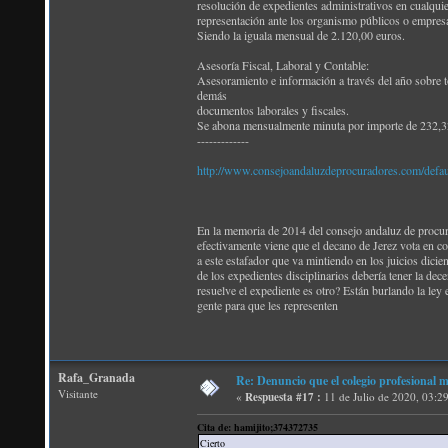
resolución de expedientes administrativos en cualquie
representación ante los organismo públicos o empresas
Siendo la iguala mensual de 2.120,00 euros.
Asesoría Fiscal, Laboral y Contable:
Asesoramiento e información a través del año sobre tod
demás
documentos laborales y fiscales.
Se abona mensualmente minuta por importe de 232,3
-------------
http://www.consejoandaluzdeprocuradores.com/def
En la memoria de 2014 del consejo andaluz de procur
efectivamente viene que el decano de Jerez vota en co
a este estafador que va mintiendo en los juicios dicie
de los expedientes disciplinarios debería tener la dece
resuelve el expediente es otro? Están burlando la ley
gente para que les representen
Rafa_Granada
Re: Denuncio que el colegio profesional 
Visitante
«
Respuesta #17 :
11 de Julio de 2020, 03:2
Cita de: hamijito;374372735
Cierto