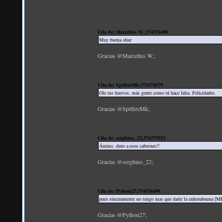
Cita de: Marcellus W.;374374490
Muy buena shur
Gracias @Marcellus W.;
Cita de: SpitfireMk;374374579
Ole tus huevos, más gente como tú hace falta. Felicidades.
Gracias @SpitfireMk;
Cita de: serghino_22;374375923
Ánimo, duro a esos cabrones!!
Gracias @serghino_22;
Cita de: Python27;374376490
pues sinceramente no tengo mas que darte la enhorabuena 
Gracias @Python27;