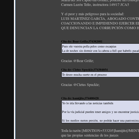
Carmen Luzón Tello, instructora 149/17 JCA5
Y el peor y más peligroso para la sociedad:
LUIS MARTÍNEZ GARCÍA, ABOGADO CONT
COACCIONANDO E IMPIDIENDO EJERCER E
QUE DENUNCIAN LA CORRUPCIÓN COMO HA 
Cita de: Bear Grillz;374382081
Pues ole vuestra polla pelos como escarpias
La de noches sin dormir con la cabeza a full que habréis pasa
Gracias @Bear Grillz;
Cita de: Cletus Spuckle;374384054
Te deseo mucha suerte en el proceso
Gracias @Cletus Spuckle;
Cita de: hamijito;374400428
Yo lo iría llevando a las noticias también
Por la vía judicial pueden tener amigos y no encontrar justici
Si los medios meten presión, no podrán hacer una pantomima
Toda la razón [MENTION=533205]hamijito[/MENTION]; 
que las propias sentencias de los jueces