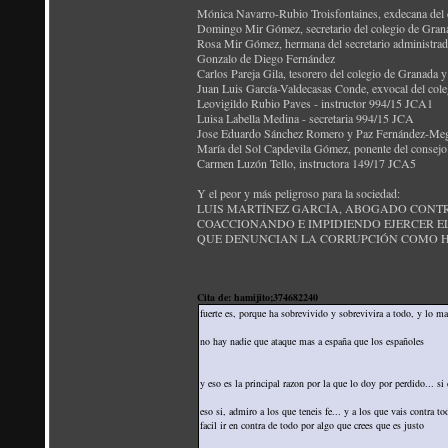
Mónica Navarro-Rubio Troisfontaines, exdecana del 
Domingo Mir Gómez, secretario del colegio de Gran
Rosa Mir Gómez, hermana del secretario administr
Gonzalo de Diego Fernández
Carlos Pareja Gila, tesorero del colegio de Granada 
Juan Luis García-Valdecasas Conde, exvocal del col
Leovigildo Rubio Paves - instructor 994/15 JCA1
Luisa Labella Medina - secretaria 994/15 JCA
Jose Eduardo Sánchez Romero y Paz Fernández-Megí
María del Sol Capdevila Gómez, ponente del consej
Carmen Luzón Tello, instructora 149/17 JCA5
Y el peor y más peligroso para la sociedad:
LUIS MARTÍNEZ GARCÍA, ABOGADO CONT
COACCIONANDO E IMPIDIENDO EJERCER E
QUE DENUNCIAN LA CORRUPCIÓN COMO HA 
Cita de: hamijito;374682240
fuerte es, porque ha sobrevivido y sobrevivira a todo, y lo ma
no hay nadie que ataque mas a españa que los españoles
y eso es la principal razon por la que lo doy por perdido... si
eso si, admiro a los que teneis fe... y a los que vais contra t
facil ir en contra de todo por algo que crees que es justo