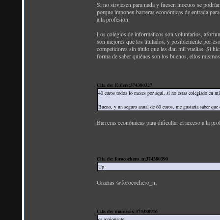
Si no sirviesen para nada y fuesen inocuos se podrían
porque imponen barreras económicas de entrada para e
a la profesión
Los colegios de informáticos son voluntarios, afortu
son mejores que los titulados, y posiblemente por eso
competidores sin título que les dan mil vueltas. Si h
forma de saber quiénes son los buenos, ellos mismos
Cita de: Eulers;374380327
40 euros todos lo meses por aqui, si no estas colegiado en 
Bueno, y un seguro anual de 60 euros, me gustaria saber que c
Barreras económicas para dificultar el acceso a la 
Cita de: forocochero_n;374380390
Up
Gracias @forocochero_n;
Cita de: manusax;374380916
es acojonante