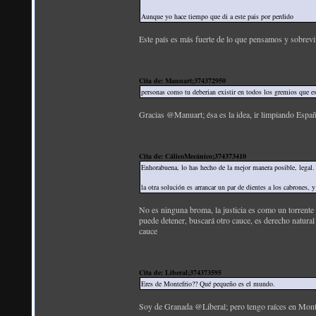
Aunque yo hace tiempo que di a este pais por perdido
Este país es más fuerte de lo que pensamos y sobrevi
Cita de: Manuart;374372950
personas como tu deberian existir en todos los gremios que e
Gracias @Manuart; ésa es la idea, ir limpiando Espa
Cita de: CálicoMecánico;374373410
Enhorabuena, lo has hecho de la mejor manera posible, legal.
la otra solución es arrancar un par de dientes a los cabrones,
No es ninguna broma, la justicia es como un torrente
puede detener, buscará otro cauce, es derecho natural
cauce
Cita de: Liberal;374373595
Eres de Montefrio?? Qué pequeño es el mundo.
Soy de Granada @Liberal; pero tengo raíces en Mont