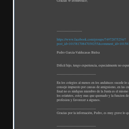
Gracias @Trombolico;
----------------------
https://www.facebook.com/groups/74972875254/?
post_id=10158170847030255&comment_id=101581
Pedro Garcia-Valdecasas Bielsa
Dificil hijo, tengo experiencia, especialmente no esp
----------------------------------
En los colegios al menos en los andaluces sucede lo q
consejo impuesto por causas de amiguismo, en las cue
final no es ninhgun miembro de la Junta es el mismo 
los estatutos, estoy mas que quemado y la funcion de 
profesion y favorecer a algunos.
----------------------------------
Gracias por la infornación, Pedro, es muy grave lo 
----------------------------------