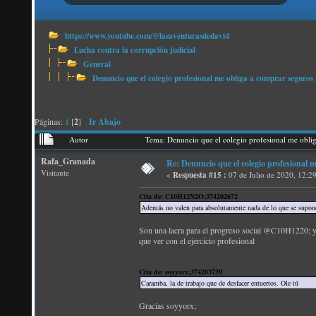
https://www.youtube.com/@lasaventurasdedavid
Lucha contra la corrupción judicial
General
Denuncio que el colegio profesional me obliga a comprar seguros 
Páginas:
1
[
2
]
Ir Abajo
Autor
Tema: Denuncio que el colegio profesional me obli
Rafa_Granada
Re: Denuncio que el colegio profesional 
Visitante
«
Respuesta #15 :
07 de Julio de 2020, 12:2
Cita de: C10H12N2O;374202672
Además no valen para absolutamente nada de lo que se supone 
Son una lacra para el progreso social @C10H1220; y d
que ver con el ejercicio profesional
Cita de: soyyorx;374203739
Caramba, la de trabajo que de desfacer entuertos. Ole tú
Gracias soyyorx;