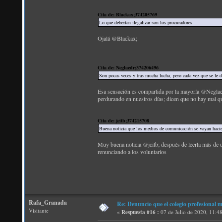
Cita de: Blackax;374205769
Lo que deberían ilegalizar son los procuradores
Ojalá @Blackax;
Cita de: Neglaedr;374206496
Son pocas veces y tras mucha lucha, pero cada vez que se le da
Esa sensación es compartida por la mayoría @Neglaedr
perdurando en nuestros días; dicen que no hay mal qu
Cita de: jcitb;374215708
Buena noticia que los medios de comunicación se vayan hacie
Muy buena noticia @jcitb; después de leerla más de u
renunciando a los voluntarios
Rafa_Granada
Re: Denuncio que el colegio profesional 
Visitante
«
Respuesta #16 :
07 de Julio de 2020, 11:4