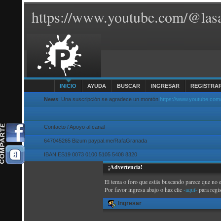
https://www.youtube.com/@lasa
INICIO
AYUDA
BUSCAR
INGRESAR
REGISTRA
News
: Una suscripción se agradece un montón
https://www.youtube.com
Contacto / Apoyo al canal
647045265 Bizum paypal.me/RafaGranada
IBAN ES19 0073 0100 5105 5408 8320
¡Advertencia!
El tema o foro que estás buscando parece que no exi
Por favor ingresa abajo o haz clic
-aquí-
para regi
Ingresar