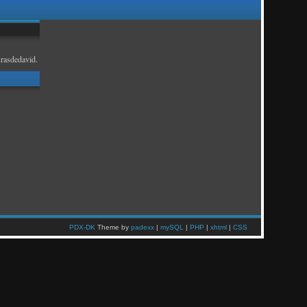
rasdedavid.
PDX-DK
Theme by
padexx
|
mySQL
|
PHP
|
xhtml
|
CSS