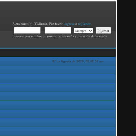
Visitante
Bienvenido(a),
. Por favor,
ingresa
o
regístrate
.
Ingresar con nombre de usuario, contraseña y duración de la sesión
07 de Agosto de 2026, 02:42:57 am