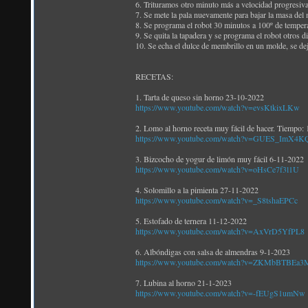
6. Trituramos otro minuto más a velocidad progresiva
7. Se mete la pala nuevamente para bajar la masa del
8. Se programa el robot 30 minutos a 100º de tempera
9. Se quita la tapadera y se programa el robot otros 
10. Se echa el dulce de membrillo en un molde, se deja
RECETAS:
1. Tarta de queso sin horno 23-10-2022
https://www.youtube.com/watch?v=evsKtkixLKw
2. Lomo al horno receta muy fácil de hacer. Tiempo:
https://www.youtube.com/watch?v=GUES_ImX4K
3. Bizcocho de yogur de limón muy fácil 6-11-2022
https://www.youtube.com/watch?v=oHsCe7f3l1U
4. Solomillo a la pimienta 27-11-2022
https://www.youtube.com/watch?v=_S8tshaEPCc
5. Estofado de ternera 11-12-2022
https://www.youtube.com/watch?v=AxVrD5YfPL8
6. Albóndigas con salsa de almendras 9-1-2023
https://www.youtube.com/watch?v=ZKMbBTBEa3
7. Lubina al horno 21-1-2023
https://www.youtube.com/watch?v=-fEUgS1umNw