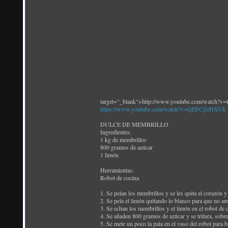
target="_blank">http://www.youtube.com/watch
https://www.youtube.com/watch?v=QEFCjfzHXUk
DULCE DE MEMBRILLO
Ingredientes:
1 kg de membrillos
800 gramos de azúcar
1 limón
Herramientas:
Robot de cocina
1. Se pelan los membrillos y se les quita el corazón y
2. Se pela el limón quitando lo blanco para que no a
3. Se echan los membrillos y el limón en el robot de 
4. Se añaden 800 gramos de azúcar y se tritura, sobr
5. Se mete un poco la pala en el vaso del robot para b