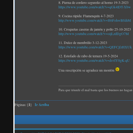
8. Pierna de cordero segureño al horno 19-3-2023
https://www.youtube.com/watch?v=qGk4lDT-Xbw
9. Cocina rápida: Flamenquín 4-7-2023
http://www.youtube.com/watch?v=H6FohwBSihM
10. Croquetas caseras de jamón y pollo 25-10-2023
http://www.youtube.com/watch?v=oijLzdDgO7M
11. Dulce de membrillo 3-12-2023
https://www.youtube.com/watch?v=QEFCjfzHXUk
12. Estofado de rabo de ternera 19-5-2024
https://www.youtube.com/watch?v=dsvIY8gK-qU
Una suscripción se agradece un montón
Para que triunfe el mal basta que los buenos no hagan 
Páginas: [
1
]
Ir Arriba