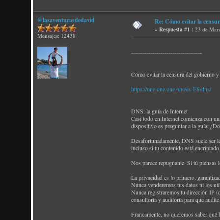
@lasaventurasdedavid
Re: Cómo evitar la cens
«
Respuesta #1 :
23 de Marz
Mensajes: 12438
------------------------------------
Cómo evitar la censura del gobierno y 
https://one.one.one.one/es-ES/dns/
DNS: la guía de Internet
Casi todo en Internet comienza con una
dispositivo es preguntar a la guía: ¿D
Desafortunadamente, DNS suele ser lent
incluso si tu contenido está encriptad
Nos parece repugnante. Si tú piensas l
La privacidad es lo primero: garantiza
Nunca venderemos tus datos ni los util
Nunca registraremos tu dirección IP (q
consultoría y auditoría para que audi
Francamente, no queremos saber qué h