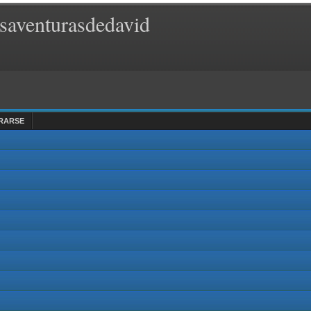
saventurasdedavid
RARSE