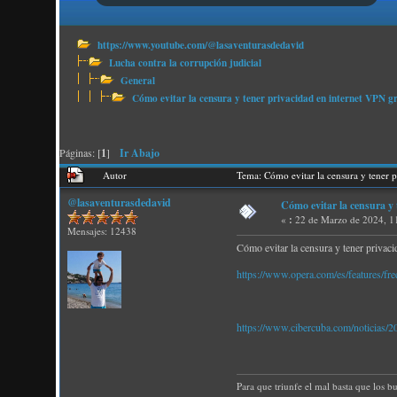
https://www.youtube.com/@lasaventurasdedavid
Lucha contra la corrupción judicial
General
Cómo evitar la censura y tener privacidad en internet V
Páginas: [
1
]
Ir Abajo
Autor
Tema: Cómo evitar la censura y tene
@lasaventurasdedavid
Cómo evitar la censura 
«
:
22 de Marzo de 2024, 1
Mensajes: 12438
Cómo evitar la censura y tener pri
https://www.opera.com/es/features/fr
https://www.cibercuba.com/noticias/2
Para que triunfe el mal basta que los b