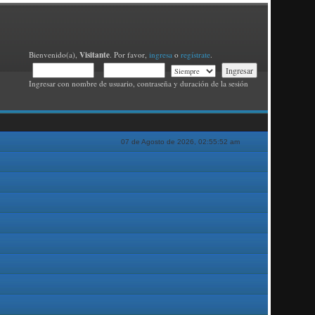
Visitante
Bienvenido(a),
. Por favor,
ingresa
o
regístrate
.
Ingresar con nombre de usuario, contraseña y duración de la sesión
07 de Agosto de 2026, 02:55:52 am