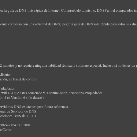
.
sea la guía de DNS más rápida de Internet. Compruébalo tu mismo. DNSPerf, el comparador in
ernet comienza con una solicitud de DNS, elegir la guía de DNS más rápida para todos sus dispo
2 minutos y no requiere ninguna habilidad técnica ni software especial. Incluso si no tienes un pe
Router
ación, en Panel de control.
 adaptador.
 wifi a la que estás conectado y, a continuación, selecciona Propiedades.
ón 4 (o Versión 6 si lo deseas).
ervidores DNS existentes para futura referencia.
ciones de Servidor de DNS.
irecciones DNS de 1.1.1.1:
2606:4700:4700::1001
a Cerrar.