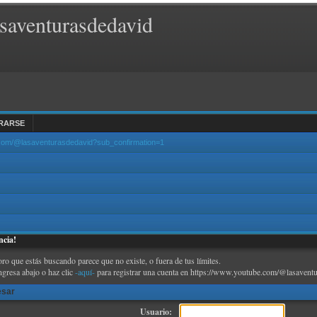
saventurasdedavid
RARSE
.com/@lasaventurasdedavid?sub_confirmation=1
ncia!
oro que estás buscando parece que no existe, o fuera de tus límites.
ngresa abajo o haz clic
-aquí-
para registrar una cuenta en https://www.youtube.com/@lasaventu
esar
Usuario: