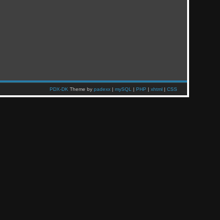
PDX-DK
Theme by
padexx
|
mySQL
|
PHP
|
xhtml
|
CSS