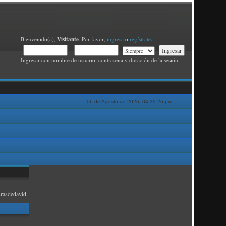
Visitante
Bienvenido(a),
. Por favor,
ingresa
o
regístrate
.
Ingresar con nombre de usuario, contraseña y duración de la sesión
06 de Agosto de 2026, 04:39:26 pm
rasdedavid.