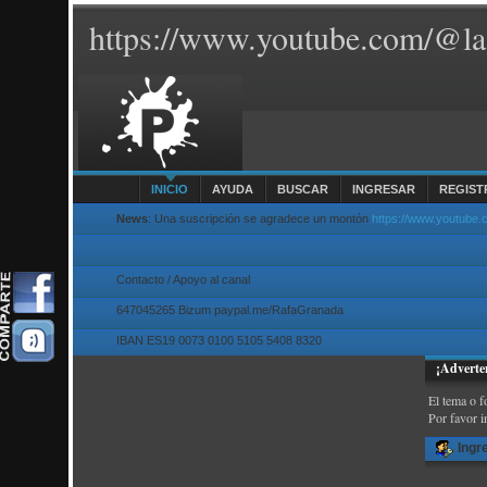
https://www.youtube.com/@la
INICIO
AYUDA
BUSCAR
INGRESAR
REGIST
News
: Una suscripción se agradece un montón
https://www.youtube
Contacto / Apoyo al canal
647045265 Bizum paypal.me/RafaGranada
IBAN ES19 0073 0100 5105 5408 8320
¡Adverte
El tema o f
Por favor i
Ingr