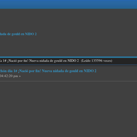
dada de gould en NIDO 2
 1# ¡Nació por fin! Nueva nidada de gould en NIDO 2 (Leído 135596 veces)
n día 1# ¡Nació por fin! Nueva nidada de gould en NIDO 2
 04:42:20 pm »