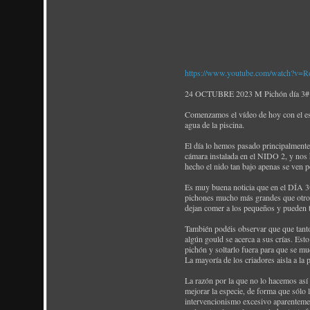
https://www.youtube.com/watch?
24 OCTUBRE 2023 M Pichón día 3# ¡
Comenzamos el vídeo de hoy con el espe
agua de la piscina.
El día lo hemos pasado principalmente
cámara instalada en el NIDO 2, y nos
hecho el nido tan bajo apenas se ven p
Es muy buena noticia que en el DÍA 3#
pichones mucho más grandes que otros 
dejan comer a los pequeños y pueden 
También podéis observar que que tanto 
algún gould se acerca a sus crías. Est
pichón y soltarlo fuera para que se mu
La mayoría de los criadores aisla a la 
La razón por la que no lo hacemos así 
mejorar la especie, de forma que sólo 
intervencionismo excesivo aparentement