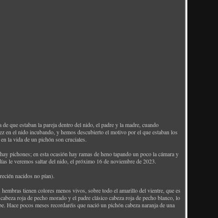
 que estaban la pareja dentro del nido, el padre y la madre, cuando
vez en el nido incubando, y hemos descubierto el motivo por el que estaban los
en la vida de un pichón son cruciales.
o hay pichones; en esta ocasión hay ramas de heno tapando un poco la cámara y
días le veremos saltar del nido, el próximo 16 de noviembre de 2023.
recién nacidos no pían).
s hembras tienen colores menos vivos, sobre todo el amarillo del vientre, que es
 cabeza roja de pecho morado y el padre clásico cabeza roja de pecho blanco, lo
sabe. Hace pocos meses recordaréis que nació un pichón cabeza naranja de una