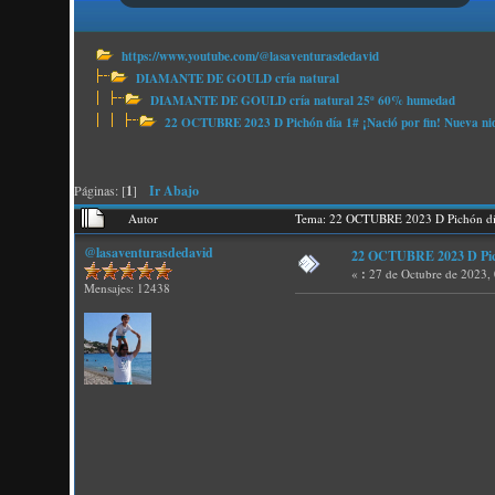
https://www.youtube.com/@lasaventurasdedavid
DIAMANTE DE GOULD cría natural
DIAMANTE DE GOULD cría natural 25º 60% humedad
22 OCTUBRE 2023 D Pichón día 1# ¡Nació por fin! Nueva ni
Páginas: [
1
]
Ir Abajo
Autor
Tema: 22 OCTUBRE 2023 D Pichón día
@lasaventurasdedavid
22 OCTUBRE 2023 D Pichó
«
:
27 de Octubre de 2023,
Mensajes: 12438