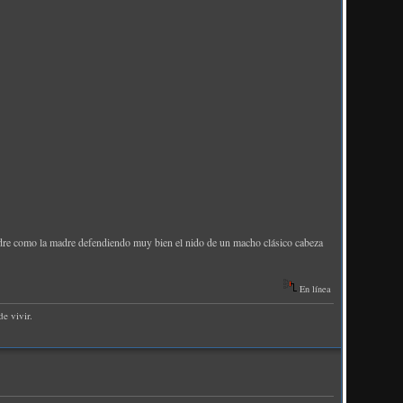
padre como la madre defendiendo muy bien el nido de un macho clásico cabeza
En línea
e vivir.