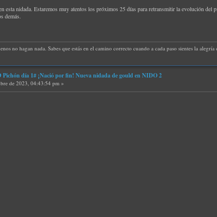
 esta nidada. Estaremos muy atentos los próximos 25 días para retransmitir la evolución del pi
los demás.
uenos no hagan nada. Sabes que estás en el camino correcto cuando a cada paso sientes la alegría d
ichón día 1# ¡Nació por fin! Nueva nidada de gould en NIDO 2
bre de 2023, 04:43:54 pm »