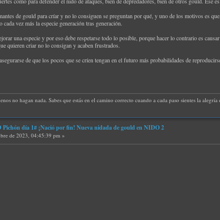
e fuertes como para defender el nido de ataques, bien de depredadores, bien de otros gould. Ése 
tes de gould para críar y no lo consiguen se preguntan por qué, y uno de los motivos es que, 
do cada vez más la especie generación tras generación.
ejorar una especie y por eso debe respetarse todo lo posible, porque hacer lo contrario es causar 
e quieren criar no lo consigan y acaben frustrados.
asegurarse de que los pocos que se críen tengan en el futuro más probabilidades de reproducirse
uenos no hagan nada. Sabes que estás en el camino correcto cuando a cada paso sientes la alegría d
ichón día 1# ¡Nació por fin! Nueva nidada de gould en NIDO 2
bre de 2023, 04:45:39 pm »