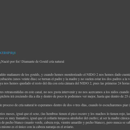
XERtlPtRj8
ció por fin! Diamante de Gould cría natural
ñito mañanero de los goulds, y cuando hemos monitorizado el NIDO 2 nos hemos dado cuenta de
cubación (unos veinte días) se turnan el padre y la madre y no suelen estar los dos padres a la 
 ya nos hemos quedado el resto del día con esta cámara del NIDO 2, pues las primeras 24 horas 
res retransmitidas en este canal, no nos gusta intervenir y no nos acercamos a los nidos cuand
 pichón irá creciendo día a día y dentro de poco le podremos ver mejor, hasta que dentro de 25 
 proceso de cría natural lo esperamos dentro de dos o tres días, cuando lo escucharemos piar (
ios meses, igual que el sexo, (las hembras tienen el pico oscuro y los machos lo tienen rojo, la
 es muy llamativo, igual que el collarín turquesa alrededor del cuello); al ser la madre clásica
ja de pecho blanco (manto verde, cabeza roja, vientre amarillo y pecho blanco), pero nunca se 
 mismo es el único con la cabeza naranja en el aviario.