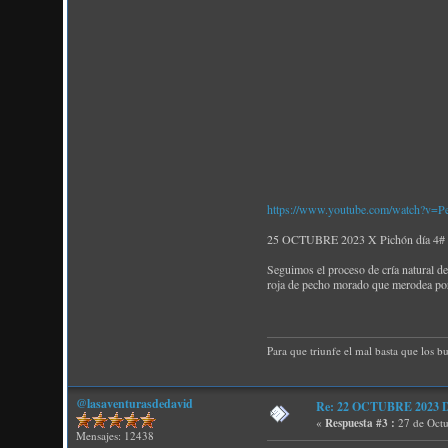
https://www.youtube.com/watch?v=
25 OCTUBRE 2023 X Pichón día 4# Tr
Seguimos el proceso de cría natural d
roja de pecho morado que merodea por
Para que triunfe el mal basta que los b
@lasaventurasdedavid
Re: 22 OCTUBRE 2023 D P
«
Respuesta #3 :
27 de Octu
Mensajes: 12438