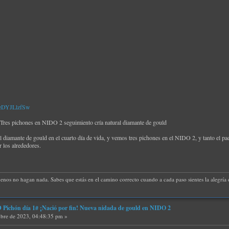
PeDYJLlzfSw
es pichones en NIDO 2 seguimiento cría natural diamante de gould
el diamante de gould en el cuarto día de vida, y vemos tres pichones en el NIDO 2, y tanto el 
 los alrededores.
uenos no hagan nada. Sabes que estás en el camino correcto cuando a cada paso sientes la alegría d
ichón día 1# ¡Nació por fin! Nueva nidada de gould en NIDO 2
bre de 2023, 04:48:35 pm »