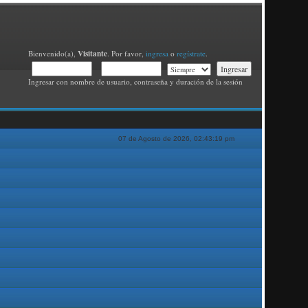
Visitante
Bienvenido(a),
. Por favor,
ingresa
o
regístrate
.
Ingresar con nombre de usuario, contraseña y duración de la sesión
07 de Agosto de 2026, 02:43:19 pm