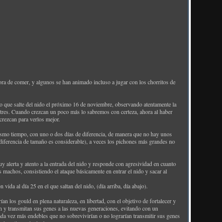
ora de comer, y algunos se han animado incluso a jugar con los chorritos de
to que salte del nido el próximo 16 de noviembre, observando atentamente la
res. Cuando crezcan un poco más lo sabremos con certeza, ahora al haber
crezcan para verlos mejor.
mismo tiempo, con uno o dos días de diferencia, de manera que no hay unos
iferencia de tamaño es considerable), a veces los pichones más grandes no
 alerta y atento a la entrada del nido y responde con agresividad en cuanto
 machos, consistiendo el ataque básicamente en entrar el nido y sacar al
vida al día 25 en el que saltan del nido, (día arriba, día abajo).
n los gould en plena naturaleza, en libertad, con el objetivo de fortalecer y
an y transmitan sus genes a las nuevas generaciones, evitando con un
cada vez más endebles que no sobrevivirían o no lograrían transmitir sus genes