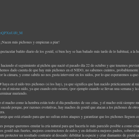
v=RoQPXnUd0_M
Nacen más pichones y empiezan a piar!
ctacular bañito diario de los gould, si bien hoy se han bañado más tarde de lo habitual, a la h
 haciendo el seguimiento al pichón que nació el pasado día 22 de octubre y que tenemos previs
 hemos dado cuenta de que hay más pichones en el NIDO, no sabemos cuántos, probablemente t
or la cámara, y como sabéis no nos gusta intervenir en los nidos, por lo que esperaremos a que 
 haya en el nido tres pichones (si los hay), ya que significa que han nacido prácticamente al 
en el mismo nido, ya que cuando esto ocurre, (por ejemplo cuando se llevan una semana y la d
terminar muriendo.
el macho como la hembra están todo el día pendientes de sus crías, y el macho está siempre muy
o sucede porque, por razones evolutivas, hay machos de gould que atacan a los pichones de otros
era.
pareja que está criando para que no sufran estos ataques y garantizar que los pichones lleguen con 
es porque queremos emular la cría natural para que hacerla lo más parecido posible a como criaría
los gould más fuertes, mejores constructores de nidos y en definitiva mejores padres, sobreviv
e protector un resultado contrario al deseado: debilitar la especie y criar diamantes de gould 