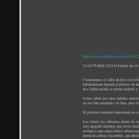
https://www.youtube.com/watch?v=Z
22 OCTUBRE 2023 D Pichón día 1# ¡Na
Comenzamos el vídeo de hoy con el ba
habitualmente durante el proceso de in
dos: había nacido su primer pichón; y
Como sabéis por otras nidadas anterio
no nos han permitido ver bien, pero el
El próximo momento importante en este
Los colores los sabremos dentro de var
muy apagado mientras que en los machos
normal es que salga clásico cabeza ro
pareja de cabeza roja ambos, que ahora