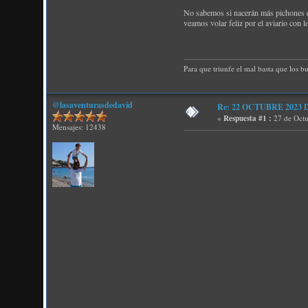
No sabemos si nacerán más pichones en
veamos volar feliz por el aviario con 
Para que triunfe el mal basta que los b
@lasaventurasdedavid
Re: 22 OCTUBRE 2023 D P
«
Respuesta #1 :
27 de Octu
Mensajes: 12438