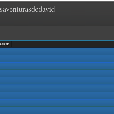
saventurasdedavid
RARSE