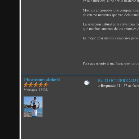
en la naturaleza, al no ser lo bastant
Muchos aficionados que compran diaman
de cría no naturales que van debilitan
La selección natural es la clave para m
que muchos amantes de los animales qu
Es mejor criar menos ejemplares pero 
Para que triunfe el mal basta que los b
@lasaventurasdedavid
Re: 22 OCTUBRE 2023 D P
«
Respuesta #2 :
27 de Octu
Mensajes: 12438