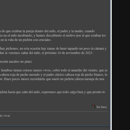
 que estaban la pareja dentro del nido, el padre y la madre, cuando
vez en el nido incubando, y hemos descubierto el motivo por el que estaban los
en la vida de un pichón son cruciales.
o hay pichones; en esta ocasión hay ramas de heno tapando un poco la cámara y
días le veremos saltar del nido, el próximo 16 de noviembre de 2023.
recién nacidos no pían).
s hembras tienen colores menos vivos, sobre todo el amarillo del vientre, que es
 cabeza roja de pecho morado y el padre clásico cabeza roja de pecho blanco, lo
sabe. Hace pocos meses recordaréis que nació un pichón cabeza naranja de una
chón hasta que salte del nido, esperemos que todo salga bien y que pronto lo
En línea
e vivir.