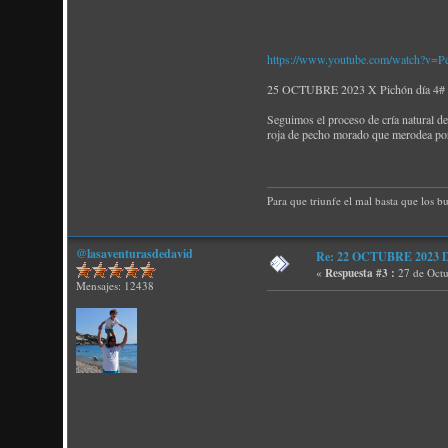
https://www.youtube.com/watch?v=
25 OCTUBRE 2023 X Pichón día 4# Tr
Seguimos el proceso de cría natural d
roja de pecho morado que merodea por
Para que triunfe el mal basta que los b
@lasaventurasdedavid
Re: 22 OCTUBRE 2023 D P
«
Respuesta #3 :
27 de Octu
Mensajes: 12438