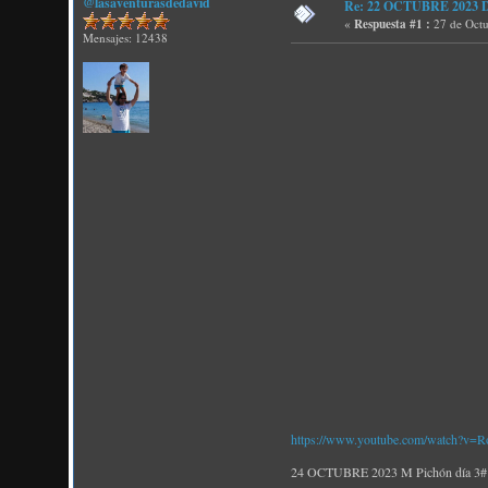
@lasaventurasdedavid
Re: 22 OCTUBRE 2023 D P
«
Respuesta #1 :
27 de Octu
Mensajes: 12438
https://www.youtube.com/watch?
24 OCTUBRE 2023 M Pichón día 3# ¡