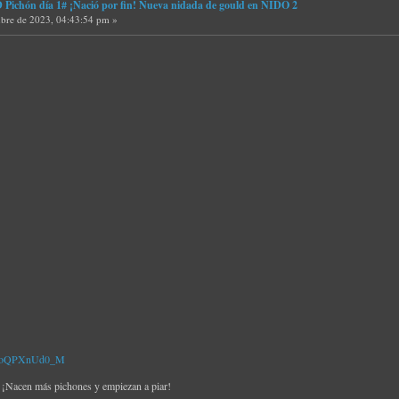
ichón día 1# ¡Nació por fin! Nueva nidada de gould en NIDO 2
bre de 2023, 04:43:54 pm »
v=RoQPXnUd0_M
Nacen más pichones y empiezan a piar!