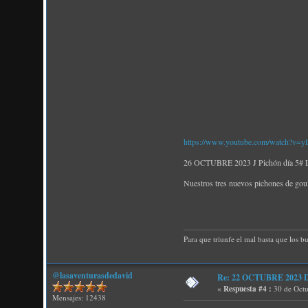
https://www.youtube.com/watch?v
26 OCTUBRE 2023 J Pichón día 5# Los
Nuestros tres nuevos pichones de gould
Para que triunfe el mal basta que los b
@lasaventurasdedavid
Re: 22 OCTUBRE 2023 D P
«
Respuesta #4 :
30 de Octu
Mensajes: 12438