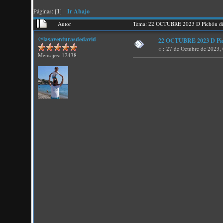
Páginas: [
1
]
Ir Abajo
Autor
Tema: 22 OCTUBRE 2023 D Pichón día
@lasaventurasdedavid
22 OCTUBRE 2023 D Pichó
«
:
27 de Octubre de 2023,
Mensajes: 12438