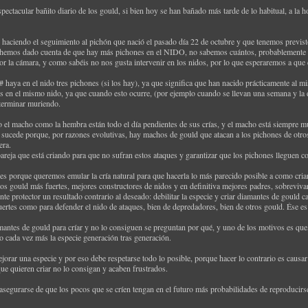
ctacular bañito diario de los gould, si bien hoy se han bañado más tarde de lo habitual, a la h
 haciendo el seguimiento al pichón que nació el pasado día 22 de octubre y que tenemos previs
 hemos dado cuenta de que hay más pichones en el NIDO, no sabemos cuántos, probablemente t
or la cámara, y como sabéis no nos gusta intervenir en los nidos, por lo que esperaremos a que 
 haya en el nido tres pichones (si los hay), ya que significa que han nacido prácticamente al 
en el mismo nido, ya que cuando esto ocurre, (por ejemplo cuando se llevan una semana y la d
terminar muriendo.
el macho como la hembra están todo el día pendientes de sus crías, y el macho está siempre muy
o sucede porque, por razones evolutivas, hay machos de gould que atacan a los pichones de otros
era.
pareja que está criando para que no sufran estos ataques y garantizar que los pichones lleguen con 
es porque queremos emular la cría natural para que hacerla lo más parecido posible a como criaría
los gould más fuertes, mejores constructores de nidos y en definitiva mejores padres, sobreviv
e protector un resultado contrario al deseado: debilitar la especie y criar diamantes de gould 
e fuertes como para defender el nido de ataques, bien de depredadores, bien de otros gould. Ése 
tes de gould para críar y no lo consiguen se preguntan por qué, y uno de los motivos es que, 
do cada vez más la especie generación tras generación.
ejorar una especie y por eso debe respetarse todo lo posible, porque hacer lo contrario es causar 
e quieren criar no lo consigan y acaben frustrados.
asegurarse de que los pocos que se críen tengan en el futuro más probabilidades de reproducirse