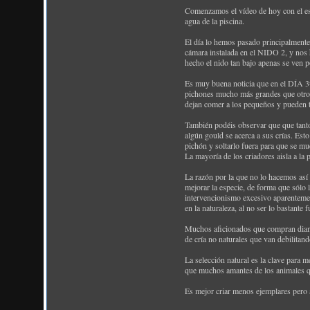
Comenzamos el vídeo de hoy con el espe
agua de la piscina.
El día lo hemos pasado principalmente
cámara instalada en el NIDO 2, y nos
hecho el nido tan bajo apenas se ven p
Es muy buena noticia que en el DÍA 3#
pichones mucho más grandes que otros 
dejan comer a los pequeños y pueden 
También podéis observar que que tanto 
algún gould se acerca a sus crías. Est
pichón y soltarlo fuera para que se mu
La mayoría de los criadores aisla a la 
La razón por la que no lo hacemos así 
mejorar la especie, de forma que sólo 
intervencionismo excesivo aparentement
en la naturaleza, al no ser lo bastant
Muchos aficionados que compran diaman
de cría no naturales que van debilitan
La selección natural es la clave para m
que muchos amantes de los animales qu
Es mejor criar menos ejemplares pero 