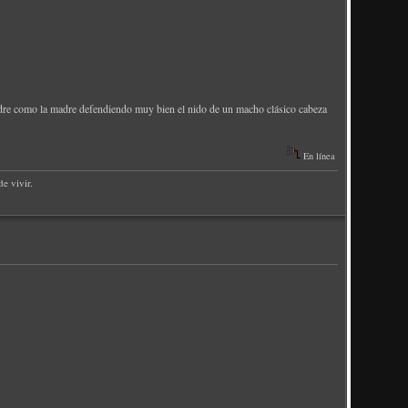
padre como la madre defendiendo muy bien el nido de un macho clásico cabeza
En línea
e vivir.