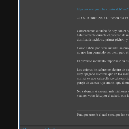
https://www.youtube.com/watch?v=Z
22 OCTUBRE 2023 D Pichón día 1# ¡Na
Comenzamos el vídeo de hoy con el ba
habitualmente durante el proceso de in
dos: había nacido su primer pichón; y
Como sabéis por otras nidadas anterio
no nos han permitido ver bien, pero el
El próximo momento importante en este
Los colores los sabremos dentro de var
muy apagado mientras que en los machos
normal es que salga clásico cabeza ro
pareja de cabeza roja ambos, que ahora
No sabemos si nacerán más pichones en
veamos volar feliz por el aviario con 
Para que triunfe el mal basta que los b