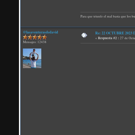
Para que triunfe el mal basta que los b
@lasaventurasdedavid
Re: 22 OCTUBRE 2023 D P
«
Respuesta #2 :
27 de Octu
Mensajes: 12438