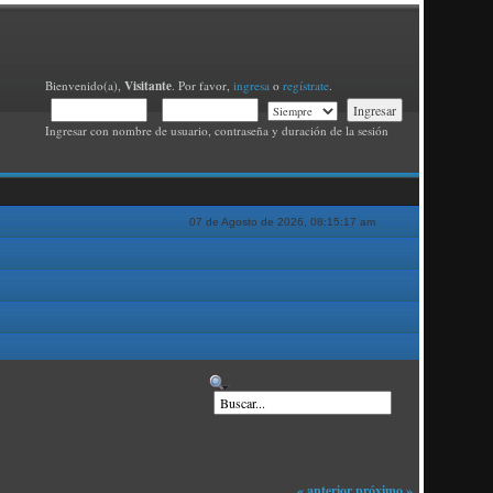
Visitante
Bienvenido(a),
. Por favor,
ingresa
o
regístrate
.
Ingresar con nombre de usuario, contraseña y duración de la sesión
07 de Agosto de 2026, 08:15:17 am
« anterior
próximo »