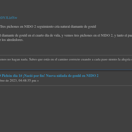
PeDYJLlzfSw
es pichones en NIDO 2 seguimiento cría natural diamante de gould
el diamante de gould en el cuarto día de vida, y vemos tres pichones en el NIDO 2, y tanto el 
 los alrededores.
uenos no hagan nada. Sabes que estás en el camino correcto cuando a cada paso sientes la alegría d
ichón día 1# ¡Nació por fin! Nueva nidada de gould en NIDO 2
bre de 2023, 04:48:35 pm »