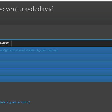
saventurasdedavid
RARSE
.com/@lasaventurasdedavid?sub_confirmation=1
dada de gould en NIDO 2