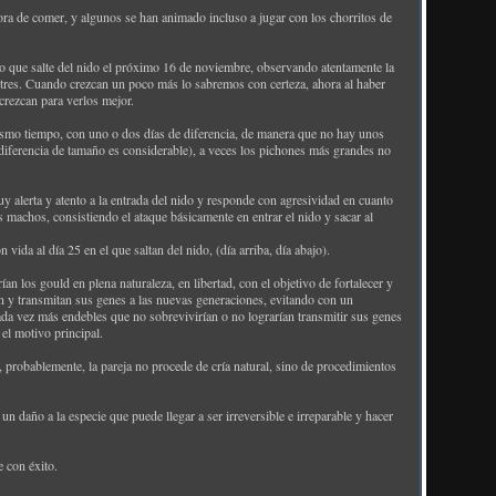
ora de comer, y algunos se han animado incluso a jugar con los chorritos de
to que salte del nido el próximo 16 de noviembre, observando atentamente la
res. Cuando crezcan un poco más lo sabremos con certeza, ahora al haber
crezcan para verlos mejor.
mismo tiempo, con uno o dos días de diferencia, de manera que no hay unos
iferencia de tamaño es considerable), a veces los pichones más grandes no
 alerta y atento a la entrada del nido y responde con agresividad en cuanto
 machos, consistiendo el ataque básicamente en entrar el nido y sacar al
vida al día 25 en el que saltan del nido, (día arriba, día abajo).
n los gould en plena naturaleza, en libertad, con el objetivo de fortalecer y
an y transmitan sus genes a las nuevas generaciones, evitando con un
cada vez más endebles que no sobrevivirían o no lograrían transmitir sus genes
es el motivo principal.
probablemente, la pareja no procede de cría natural, sino de procedimientos
un daño a la especie que puede llegar a ser irreversible e irreparable y hacer
 con éxito.