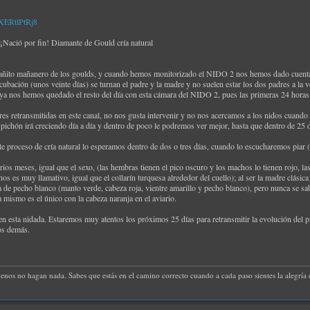
XERtlPtRj8
ció por fin! Diamante de Gould cría natural
ñito mañanero de los goulds, y cuando hemos monitorizado el NIDO 2 nos hemos dado cuenta de
cubación (unos veinte días) se turnan el padre y la madre y no suelen estar los dos padres a la 
 ya nos hemos quedado el resto del día con esta cámara del NIDO 2, pues las primeras 24 horas 
res retransmitidas en este canal, no nos gusta intervenir y no nos acercamos a los nidos cuand
 pichón irá creciendo día a día y dentro de poco le podremos ver mejor, hasta que dentro de 25 
 proceso de cría natural lo esperamos dentro de dos o tres días, cuando lo escucharemos piar (
ios meses, igual que el sexo, (las hembras tienen el pico oscuro y los machos lo tienen rojo, la
 es muy llamativo, igual que el collarín turquesa alrededor del cuello); al ser la madre clásica
ja de pecho blanco (manto verde, cabeza roja, vientre amarillo y pecho blanco), pero nunca se 
 mismo es el único con la cabeza naranja en el aviario.
 esta nidada. Estaremos muy atentos los próximos 25 días para retransmitir la evolución del pi
los demás.
uenos no hagan nada. Sabes que estás en el camino correcto cuando a cada paso sientes la alegría d