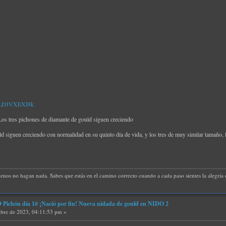
=yLDJVXEXI8k
 tres pichones de diamante de gould siguen creciendo
 siguen creciendo con normalidad en su quinto día de vida, y los tres de muy similar tamaño, l
uenos no hagan nada. Sabes que estás en el camino correcto cuando a cada paso sientes la alegría d
ichón día 1# ¡Nació por fin! Nueva nidada de gould en NIDO 2
bre de 2023, 04:11:53 pm »