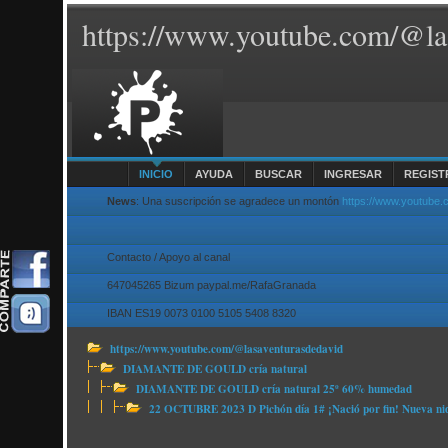
https://www.youtube.com/@la
INICIO
AYUDA
BUSCAR
INGRESAR
REGIST
News
: Una suscripción se agradece un montón
https://www.youtube
Contacto / Apoyo al canal
647045265 Bizum paypal.me/RafaGranada
IBAN ES19 0073 0100 5105 5408 8320
https://www.youtube.com/@lasaventurasdedavid
DIAMANTE DE GOULD cría natural
DIAMANTE DE GOULD cría natural 25º 60% humedad
22 OCTUBRE 2023 D Pichón día 1# ¡Nació por fin! Nueva ni