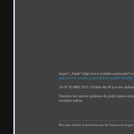
target="_blank">http://www.youtube.com/watch
https://www.youtube.com/watch?v=yLDJVXEXI8k
26 OCTUBRE 2023 J Pichón día 5# Los tres pichones
Nuestros tres nuevos pichones de gould siguen crecie
excelente noticia.
Para que triunfe el mal basta que los buenos no hagan 