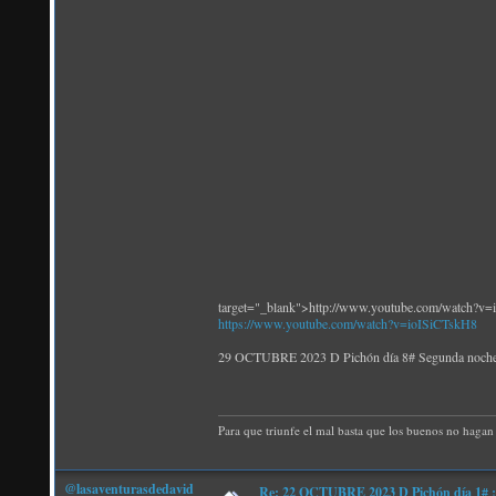
target="_blank">http://www.youtube.com/watch?v
https://www.youtube.com/watch?v=ioISiCTskH8
29 OCTUBRE 2023 D Pichón día 8# Segunda no
Para que triunfe el mal basta que los buenos no hagan 
@lasaventurasdedavid
Re: 22 OCTUBRE 2023 D Pichón día 1# ¡N