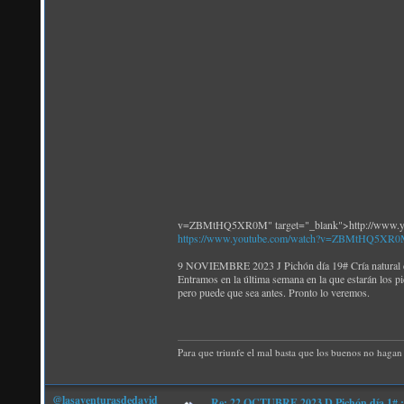
v=ZBMtHQ5XR0M" target="_blank">http://www
https://www.youtube.com/watch?v=ZBMtHQ5XR
9 NOVIEMBRE 2023 J Pichón día 19# Cría natural de
Entramos en la última semana en la que estarán los p
pero puede que sea antes. Pronto lo veremos.
Para que triunfe el mal basta que los buenos no hagan 
@lasaventurasdedavid
Re: 22 OCTUBRE 2023 D Pichón día 1# ¡N