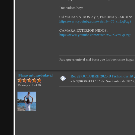
Dos vídeos hoy:
CÁMARAS NIDOS 2 y 3, PISCINA y JARDÍN:
https://www.youtube.com/watch?v=75-vmLqPzg8
CÁMARA EXTERIOR NIDOS:
https://www.youtube.com/watch?v=75-vmLqPzg8
Para que triunfe el mal basta que los buenos no hagan 
@lasaventurasdedavid
Re: 22 OCTUBRE 2023 D Pichón día 1# ¡N
«
Respuesta #13 :
15 de Noviembre de 2023,
Mensajes: 12438