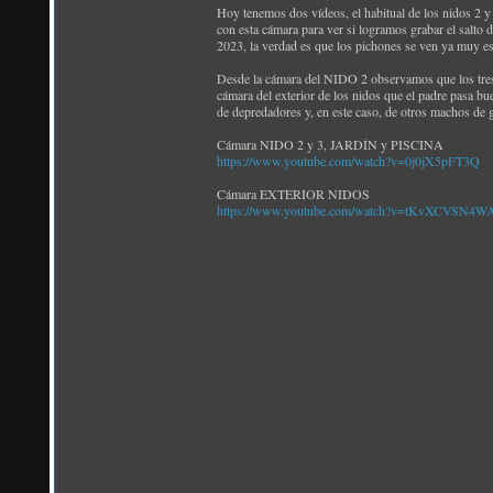
Hoy tenemos dos vídeos, el habitual de los nidos 2 y 3
con esta cámara para ver si logramos grabar el salto 
2023, la verdad es que los pichones se ven ya muy es
Desde la cámara del NIDO 2 observamos que los tres p
cámara del exterior de los nidos que el padre pasa bu
de depredadores y, en este caso, de otros machos de g
Cámara NIDO 2 y 3, JARDÍN y PISCINA
https://www.youtube.com/watch?v=0j0jX5pFT3Q
Cámara EXTERIOR NIDOS
https://www.youtube.com/watch?v=tKvXCVSN4W