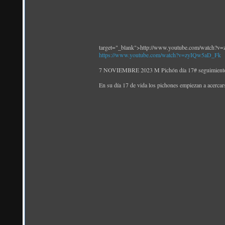
target="_blank">http://www.youtube.com/watch?
https://www.youtube.com/watch?v=zyIQw5aD_Fk
7 NOVIEMBRE 2023 M Pichón día 17# seguimiento c
En su día 17 de vida los pichones empiezan a acercars