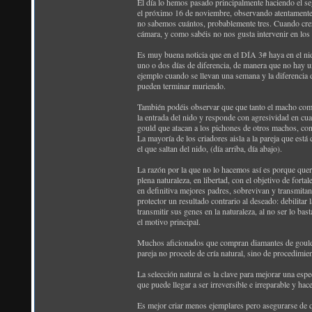
El día lo hemos pasado principalmente haciendo el se
el próximo 16 de noviembre, observando atentamente
no sabemos cuántos, probablemente tres. Cuando crez
cámara, y como sabéis no nos gusta intervenir en los
Es muy buena noticia que en el DÍA 3# haya en el nid
uno o dos días de diferencia, de manera que no hay 
ejemplo cuando se llevan una semana y la diferencia
pueden terminar muriendo.
También podéis observar que que tanto el macho como 
la entrada del nido y responde con agresividad en cu
gould que atacan a los pichones de otros machos, cons
La mayoría de los criadores aisla a la pareja que está
el que saltan del nido, (día arriba, día abajo).
La razón por la que no lo hacemos así es porque quer
plena naturaleza, en libertad, con el objetivo de fort
en definitiva mejores padres, sobrevivan y transmita
protector un resultado contrario al deseado: debilitar
transmitir sus genes en la naturaleza, al no ser lo ba
el motivo principal.
Muchos aficionados que compran diamantes de gould p
pareja no procede de cría natural, sino de procedimie
La selección natural es la clave para mejorar una espe
que puede llegar a ser irreversible e irreparable y h
Es mejor criar menos ejemplares pero asegurarse de q