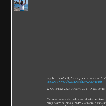
target="_blank">http://www.youtube.com/watch?v
https://www.youtube.com/watch?v=ZXERtlPtRj8
22 OCTUBRE 2023 D Pichón día 1# ¡Nació por fin! 
Comenzamos el vídeo de hoy con el bañito mañanero
pareja dentro del nido, el padre y la madre, cuando h