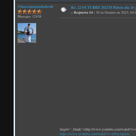
@lasaventurasdedavid
Re: 22 OCTUBRE 2023 D Pichón día 1# ¡N
«
Respuesta #4 :
30 de Octubre de 2023, 04:
Mensajes: 12438
target="_blank">http://www.youtube.com/watch?v=
https://www.youtube.com/watch?v=xP6xAplisIc