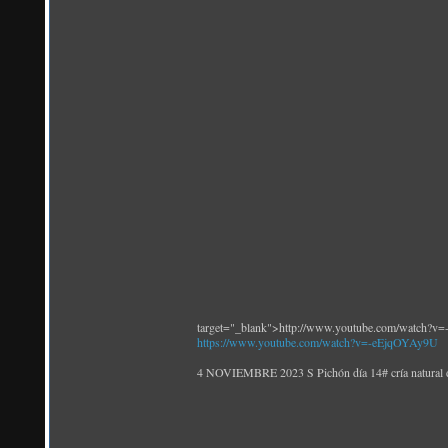
target="_blank">http://www.youtube.com/watch?
https://www.youtube.com/watch?v=-eEjqOYAy9U
4 NOVIEMBRE 2023 S Pichón día 14# cría natural 