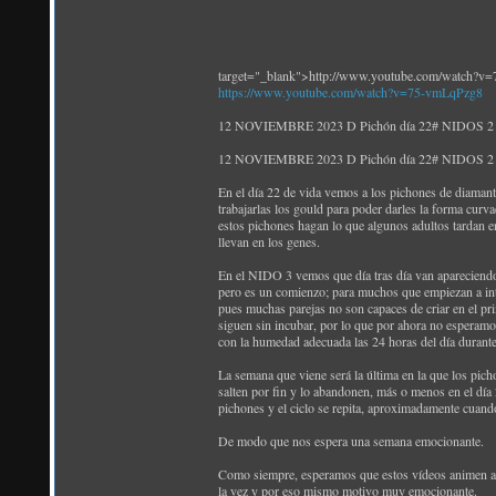
target="_blank">http://www.youtube.com/watch?v
https://www.youtube.com/watch?v=75-vmLqPzg8
12 NOVIEMBRE 2023 D Pichón día 22# NIDOS 2 y 3 
12 NOVIEMBRE 2023 D Pichón día 22# NIDOS 2 y 3 
En el día 22 de vida vemos a los pichones de diamant
trabajarlas los gould para poder darles la forma curv
estos pichones hagan lo que algunos adultos tardan e
llevan en los genes.
En el NIDO 3 vemos que día tras día van apareciendo m
pero es un comienzo; para muchos que empiezan a inte
pues muchas parejas no son capaces de criar en el pr
siguen sin incubar, por lo que por ahora no esperam
con la humedad adecuada las 24 horas del día durante
La semana que viene será la última en la que los pi
salten por fin y lo abandonen, más o menos en el día 
pichones y el ciclo se repita, aproximadamente cuan
De modo que nos espera una semana emocionante.
Como siempre, esperamos que estos vídeos animen a los
la vez y por eso mismo motivo muy emocionante.