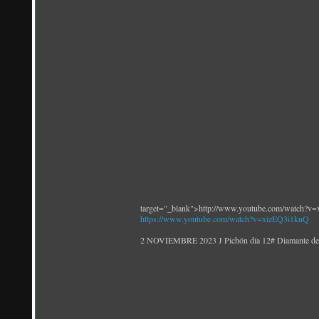
target="_blank">http://www.youtube.com/watch?v
https://www.youtube.com/watch?v=xizEQ3i1knQ
2 NOVIEMBRE 2023 J Pichón día 12# Diamante de g