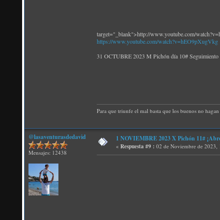
target="_blank">http://www.youtube.com/watch
https://www.youtube.com/watch?v=hEO9pXugVkg
31 OCTUBRE 2023 M Pichón día 10# Seguim
Para que triunfe el mal basta que los buenos no hagan 
@lasaventurasdedavid
1 NOVIEMBRE 2023 X Pichón 11# ¡Abren 
«
Respuesta #9 :
02 de Noviembre de 2023, 
Mensajes: 12438