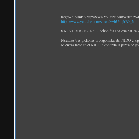
target="_blank">http://www.youtube.com/watch?v
https://www.youtube.com/watch?v=hUkqJrB9g7o
6 NOVIEMBRE 2023 L Pichón día 16# cría natural 
Nuestros tres pichones protagonistas del NIDO 2 sig
Mientras tanto en el NIDO 3 continúa la pareja de g