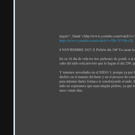
target="_blank">http://www.youtube.com/watch?
https://www.youtube.com/watch?v=TBv7FVBrxTk
8 NOVIEMBRE 2023 X Pichón día 18# Ya sacan l
En su 18 día de vida los tres pichones de gould, o al
salto del nido está previsto que lo hagan el día 25#,
Y tenemos novedades en el NIDO 3, porque ya por fin
duchos en el manejo del heno y en el proceso de cons
para intentar darles forma e ir construyendo el nido
nido no esperamos que naza ningún pichón, ya que lo
unos veinte días.