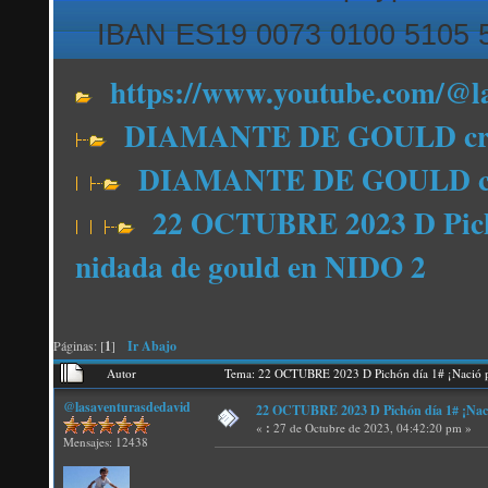
IBAN ES19 0073 0100 5105 
https://www.youtube.com/@l
DIAMANTE DE GOULD cría
DIAMANTE DE GOULD crí
22 OCTUBRE 2023 D Pichó
nidada de gould en NIDO 2
Páginas: [
1
]
Ir Abajo
Autor
Tema: 22 OCTUBRE 2023 D Pichón día 1# ¡Nació p
@lasaventurasdedavid
22 OCTUBRE 2023 D Pichón día 1# ¡Naci
«
:
27 de Octubre de 2023, 04:42:20 pm »
Mensajes: 12438