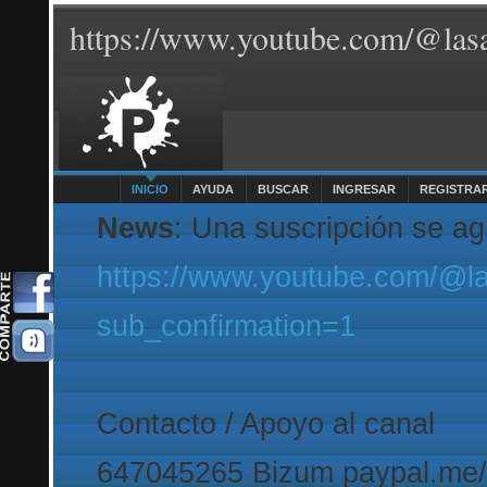
https://www.youtube.com/@lasa
INICIO
AYUDA
BUSCAR
INGRESAR
REGISTRA
News
: Una suscripción se a
https://www.youtube.com/@l
sub_confirmation=1
Contacto / Apoyo al canal
647045265 Bizum paypal.me