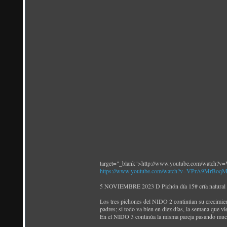
target="_blank">http://www.youtube.com/watch
https://www.youtube.com/watch?v=VPrA9MrBoq
5 NOVIEMBRE 2023 D Pichón día 15# cría natural 
Los tres pichones del NIDO 2 continúan su crecimient
padres; si todo va bien en diez días, la semana que v
En el NIDO 3 continúa la misma pareja pasando mucho