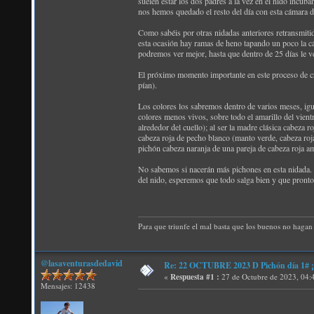
suelen estar los dos padres a la vez en el nido incub
nos hemos quedado el resto del día con esta cámara d
Como sabéis por otras nidadas anteriores retransmiti
esta ocasión hay ramas de heno tapando un poco la cám
podremos ver mejor, hasta que dentro de 25 días le v
El próximo momento importante en este proceso de crí
pían).
Los colores los sabremos dentro de varios meses, igua
colores menos vivos, sobre todo el amarillo del vien
alrededor del cuello); al ser la madre clásica cabeza 
cabeza roja de pecho blanco (manto verde, cabeza roj
pichón cabeza naranja de una pareja de cabeza roja am
No sabemos si nacerán más pichones en esta nidada. E
del nido, esperemos que todo salga bien y que pronto 
Para que triunfe el mal basta que los buenos no hagan 
@lasaventurasdedavid
Re: 22 OCTUBRE 2023 D Pichón día 1# ¡N
«
Respuesta #1 :
27 de Octubre de 2023, 04:
Mensajes: 12438