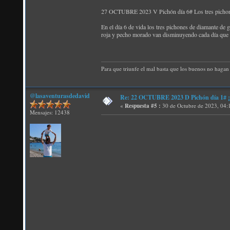
27 OCTUBRE 2023 V Pichón día 6# Los tres pichones
En el día 6 de vida los tres pichones de diamante de 
roja y pecho morado van disminuyendo cada día que 
Para que triunfe el mal basta que los buenos no hagan 
@lasaventurasdedavid
Re: 22 OCTUBRE 2023 D Pichón día 1# ¡N
«
Respuesta #5 :
30 de Octubre de 2023, 04:
Mensajes: 12438