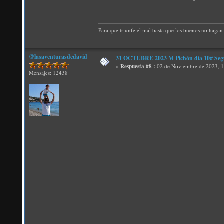
Para que triunfe el mal basta que los buenos no hagan 
@lasaventurasdedavid
31 OCTUBRE 2023 M Pichón día 10#
«
Respuesta #8 :
02 de Noviembre de 2023, 1
Mensajes: 12438