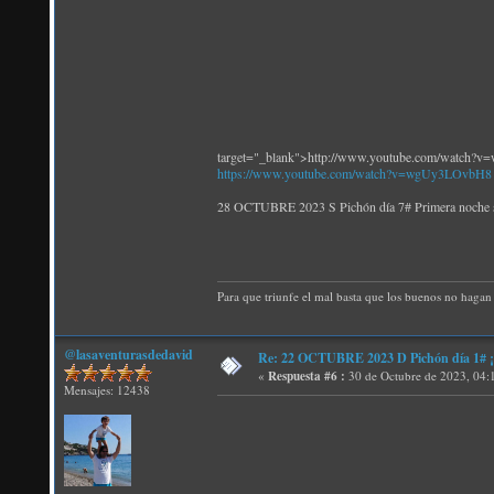
target="_blank">http://www.youtube.com/watch
https://www.youtube.com/watch?v=wgUy3LOvbH8
28 OCTUBRE 2023 S Pichón día 7# Primera no
Para que triunfe el mal basta que los buenos no hagan 
@lasaventurasdedavid
Re: 22 OCTUBRE 2023 D Pichón día 1# ¡N
«
Respuesta #6 :
30 de Octubre de 2023, 04:
Mensajes: 12438