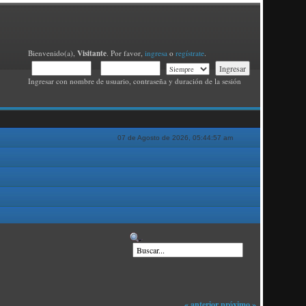
Visitante
Bienvenido(a),
. Por favor,
ingresa
o
regístrate
.
Ingresar con nombre de usuario, contraseña y duración de la sesión
07 de Agosto de 2026, 05:44:57 am
« anterior
próximo »