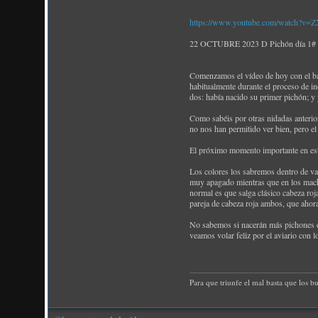
https://www.youtube.com/watch?v=Z
22 OCTUBRE 2023 D Pichón día 1# ¡Na
Comenzamos el vídeo de hoy con el ba
habitualmente durante el proceso de in
dos: había nacido su primer pichón; y
Como sabéis por otras nidadas anterio
no nos han permitido ver bien, pero el
El próximo momento importante en este
Los colores los sabremos dentro de var
muy apagado mientras que en los machos
normal es que salga clásico cabeza ro
pareja de cabeza roja ambos, que ahora
No sabemos si nacerán más pichones en
veamos volar feliz por el aviario con 
Para que triunfe el mal basta que los b