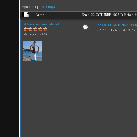
Páginas: [
1
]
Ir Abajo
Autor
Tema: 22 OCTUBRE 2023 D Pichón día
@lasaventurasdedavid
22 OCTUBRE 2023 D Pichó
«
:
27 de Octubre de 2023,
Mensajes: 12438