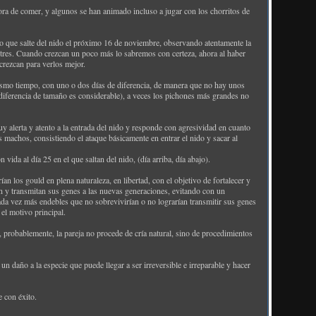
ora de comer, y algunos se han animado incluso a jugar con los chorritos de
to que salte del nido el próximo 16 de noviembre, observando atentamente la
res. Cuando crezcan un poco más lo sabremos con certeza, ahora al haber
crezcan para verlos mejor.
mismo tiempo, con uno o dos días de diferencia, de manera que no hay unos
iferencia de tamaño es considerable), a veces los pichones más grandes no
 alerta y atento a la entrada del nido y responde con agresividad en cuanto
 machos, consistiendo el ataque básicamente en entrar el nido y sacar al
vida al día 25 en el que saltan del nido, (día arriba, día abajo).
n los gould en plena naturaleza, en libertad, con el objetivo de fortalecer y
an y transmitan sus genes a las nuevas generaciones, evitando con un
cada vez más endebles que no sobrevivirían o no lograrían transmitir sus genes
es el motivo principal.
probablemente, la pareja no procede de cría natural, sino de procedimientos
un daño a la especie que puede llegar a ser irreversible e irreparable y hacer
 con éxito.