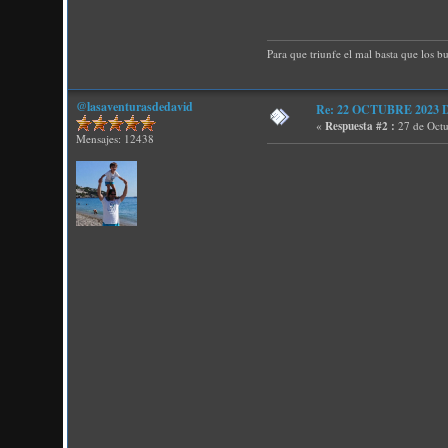
Para que triunfe el mal basta que los b
@lasaventurasdedavid
Re: 22 OCTUBRE 2023 D P
«
Respuesta #2 :
27 de Octu
Mensajes: 12438