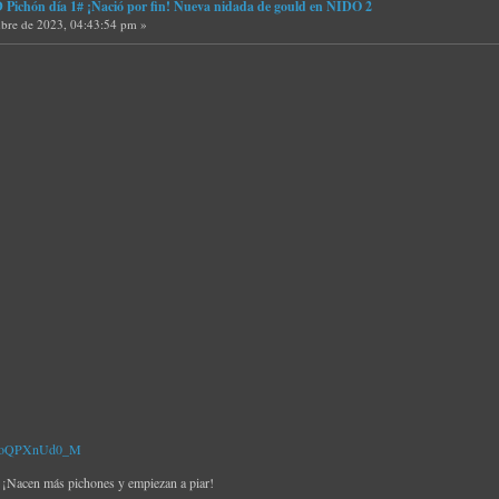
ichón día 1# ¡Nació por fin! Nueva nidada de gould en NIDO 2
bre de 2023, 04:43:54 pm »
v=RoQPXnUd0_M
Nacen más pichones y empiezan a piar!