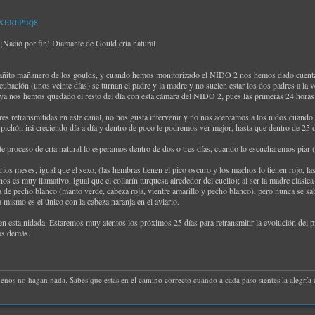
XERtlPtRj8
ció por fin! Diamante de Gould cría natural
ñito mañanero de los goulds, y cuando hemos monitorizado el NIDO 2 nos hemos dado cuenta de
cubación (unos veinte días) se turnan el padre y la madre y no suelen estar los dos padres a la 
 ya nos hemos quedado el resto del día con esta cámara del NIDO 2, pues las primeras 24 horas 
res retransmitidas en este canal, no nos gusta intervenir y no nos acercamos a los nidos cuand
 pichón irá creciendo día a día y dentro de poco le podremos ver mejor, hasta que dentro de 25 
 proceso de cría natural lo esperamos dentro de dos o tres días, cuando lo escucharemos piar (
ios meses, igual que el sexo, (las hembras tienen el pico oscuro y los machos lo tienen rojo, la
 es muy llamativo, igual que el collarín turquesa alrededor del cuello); al ser la madre clásica
ja de pecho blanco (manto verde, cabeza roja, vientre amarillo y pecho blanco), pero nunca se 
 mismo es el único con la cabeza naranja en el aviario.
 esta nidada. Estaremos muy atentos los próximos 25 días para retransmitir la evolución del pi
los demás.
uenos no hagan nada. Sabes que estás en el camino correcto cuando a cada paso sientes la alegría d