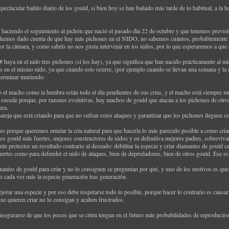
ctacular bañito diario de los gould, si bien hoy se han bañado más tarde de lo habitual, a la h
 haciendo el seguimiento al pichón que nació el pasado día 22 de octubre y que tenemos previs
 hemos dado cuenta de que hay más pichones en el NIDO, no sabemos cuántos, probablemente t
or la cámara, y como sabéis no nos gusta intervenir en los nidos, por lo que esperaremos a que 
 haya en el nido tres pichones (si los hay), ya que significa que han nacido prácticamente al 
en el mismo nido, ya que cuando esto ocurre, (por ejemplo cuando se llevan una semana y la d
terminar muriendo.
el macho como la hembra están todo el día pendientes de sus crías, y el macho está siempre muy
o sucede porque, por razones evolutivas, hay machos de gould que atacan a los pichones de otros
era.
pareja que está criando para que no sufran estos ataques y garantizar que los pichones lleguen con 
es porque queremos emular la cría natural para que hacerla lo más parecido posible a como criaría
los gould más fuertes, mejores constructores de nidos y en definitiva mejores padres, sobreviv
e protector un resultado contrario al deseado: debilitar la especie y criar diamantes de gould 
e fuertes como para defender el nido de ataques, bien de depredadores, bien de otros gould. Ése 
tes de gould para críar y no lo consiguen se preguntan por qué, y uno de los motivos es que, 
do cada vez más la especie generación tras generación.
ejorar una especie y por eso debe respetarse todo lo posible, porque hacer lo contrario es causar 
e quieren criar no lo consigan y acaben frustrados.
asegurarse de que los pocos que se críen tengan en el futuro más probabilidades de reproducirse