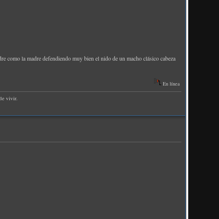
padre como la madre defendiendo muy bien el nido de un macho clásico cabeza
En línea
e vivir.