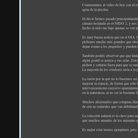
Comenzamos el vídeo de hoy con el espe
agua de la piscina.
El día lo hemos pasado principalmente
cámara instalada en el NIDO 2, y nos
hecho el nido tan bajo apenas se ven p
Es muy buena noticia que en el DÍA 3#
pichones mucho más grandes que otros 
dejan comer a los pequeños y pueden 
También podéis observar que que tanto 
algún gould se acerca a sus crías. Est
pichón y soltarlo fuera para que se mu
La mayoría de los criadores aisla a la 
La razón por la que no lo hacemos así 
mejorar la especie, de forma que sólo 
intervencionismo excesivo aparentement
en la naturaleza, al no ser lo bastant
Muchos aficionados que compran diaman
de cría no naturales que van debilitan
La selección natural es la clave para m
que muchos amantes de los animales qu
Es mejor criar menos ejemplares pero 