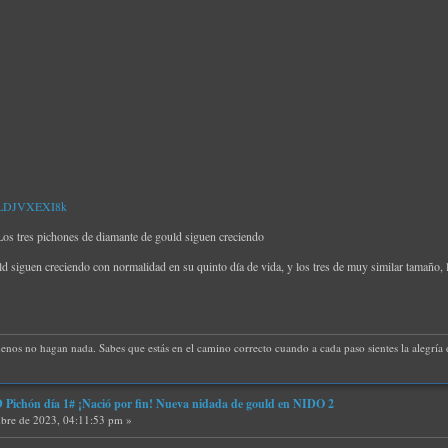
=yLDJVXEXI8k
 tres pichones de diamante de gould siguen creciendo
 siguen creciendo con normalidad en su quinto día de vida, y los tres de muy similar tamaño, l
uenos no hagan nada. Sabes que estás en el camino correcto cuando a cada paso sientes la alegría d
ichón día 1# ¡Nació por fin! Nueva nidada de gould en NIDO 2
bre de 2023, 04:11:53 pm »