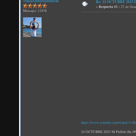
@lasaventurasdedavid
Re: 22 OCTUBRE 2023 D P
«
Respuesta #1 :
27 de Octu
Mensajes: 12438
https://www.youtube.com/watch?
24 OCTUBRE 2023 M Pichón día 3# ¡