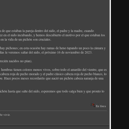
 que estaban la pareja dentro del nido, el padre y la madre, cuando
vez en el nido incubando, y hemos descubierto el motivo por el que estaban los
en la vida de un pichón son cruciales.
o hay pichones; en esta ocasión hay ramas de heno tapando un poco la cámara y
días le veremos saltar del nido, el próximo 16 de noviembre de 2023.
recién nacidos no pían).
s hembras tienen colores menos vivos, sobre todo el amarillo del vientre, que es
 cabeza roja de pecho morado y el padre clásico cabeza roja de pecho blanco, lo
sabe. Hace pocos meses recordaréis que nació un pichón cabeza naranja de una
chón hasta que salte del nido, esperemos que todo salga bien y que pronto lo
En línea
e vivir.