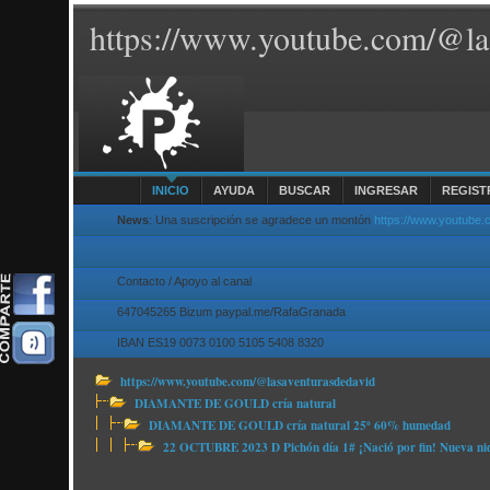
https://www.youtube.com/@la
INICIO
AYUDA
BUSCAR
INGRESAR
REGIST
News
: Una suscripción se agradece un montón
https://www.youtube
Contacto / Apoyo al canal
647045265 Bizum paypal.me/RafaGranada
IBAN ES19 0073 0100 5105 5408 8320
https://www.youtube.com/@lasaventurasdedavid
DIAMANTE DE GOULD cría natural
DIAMANTE DE GOULD cría natural 25º 60% humedad
22 OCTUBRE 2023 D Pichón día 1# ¡Nació por fin! Nueva ni