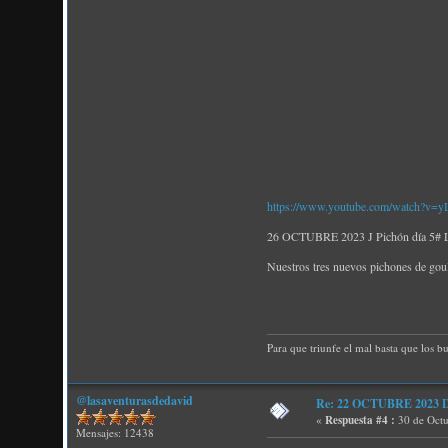
https://www.youtube.com/watch?v
26 OCTUBRE 2023 J Pichón día 5# Los
Nuestros tres nuevos pichones de gould
Para que triunfe el mal basta que los b
@lasaventurasdedavid
Re: 22 OCTUBRE 2023 D P
«
Respuesta #4 :
30 de Octu
Mensajes: 12438