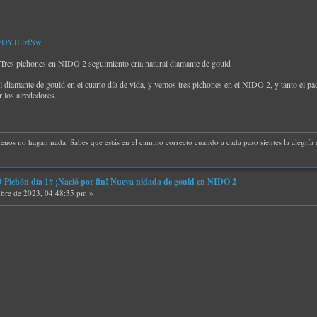
PeDYJLlzfSw
es pichones en NIDO 2 seguimiento cría natural diamante de gould
el diamante de gould en el cuarto día de vida, y vemos tres pichones en el NIDO 2, y tanto el 
 los alrededores.
uenos no hagan nada. Sabes que estás en el camino correcto cuando a cada paso sientes la alegría d
ichón día 1# ¡Nació por fin! Nueva nidada de gould en NIDO 2
bre de 2023, 04:48:35 pm »