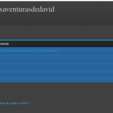
saventurasdedavid
RARSE
.com/@lasaventurasdedavid?sub_confirmation=1
dada de gould en NIDO 2