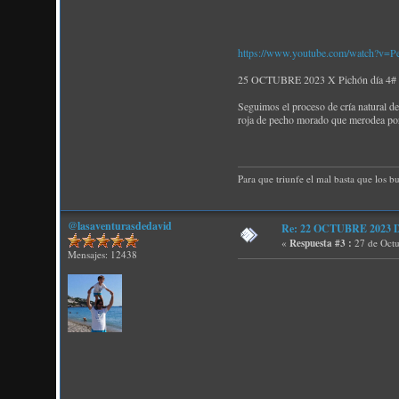
https://www.youtube.com/watch?v=
25 OCTUBRE 2023 X Pichón día 4# Tr
Seguimos el proceso de cría natural d
roja de pecho morado que merodea por
Para que triunfe el mal basta que los b
@lasaventurasdedavid
Re: 22 OCTUBRE 2023 D P
«
Respuesta #3 :
27 de Octu
Mensajes: 12438