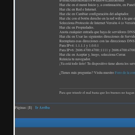
iPhoneAndroidMacOSWindowsLinuxRouter
Haz clic en el menú Inicio y, a continuación, en Panel
Haz clic en Red e Internet.
Haz clic en Cambiar configuración del adaptador.
Haz clic con el botón derecho en la red wifi a la que 
Selecciona Protocolo de Internet Versión 4 (o Versión
Haz clic en Propiedades.
Anota cualquier entrada que haya de servidores DNS e
Haz clic en Usar las siguientes direcciones de Servi
Reemplaza esas direcciones con las direcciones DNS 
Para IPv4: 1.1.1.1 y 1.0.0.1
Para IPv6: 2606:4700:4700::1111 y 2606:4700:4700
Haz clic en Aceptar y, luego, selecciona Cerrar.
Reinicia tu navegador.
¡Ya está todo listo! Tu dispositivo tiene ahora los 
¿Tienes más preguntas? Visita nuestro
Foro de la co
Para que triunfe el mal basta que los buenos no hagan 
Páginas: [
1
]
Ir Arriba