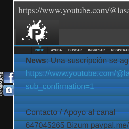
https://www.youtube.com/@lasa
INICIO
AYUDA
BUSCAR
INGRESAR
REGISTRA
News
: Una suscripción se a
https://www.youtube.com/@l
sub_confirmation=1
Contacto / Apoyo al canal
647045265 Bizum paypal.me