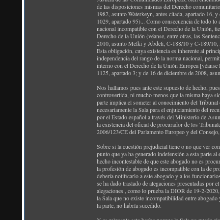
de las disposiciones mismas del Derecho comunitario 
1982, asunto Waterkeyn, antes citada, apartado 16, y
1029, apartado 95)... Como consecuencia de todo lo a
nacional incompatible con el Derecho de la Unión, tien
Derecho de la Unión (véanse, entre otras, las Senten
2010, asunto Melki y Abdeli, C-188/10 y C-189/10, R
Esta obligación, cuya existencia es inherente al prin
independencia del rango de la norma nacional, permit
interno con el Derecho de la Unión Europea [véanse l
1125, apartado 3; y de 16 de diciembre de 2008, asun
Nos hallamos pues ante este supuesto de hecho, puest
controvertida, ni mucho menos que la misma haya sido
parte implica el someter al conocimiento del Tribunal
necesariamente la Sala para el enjuiciamiento del rec
por el Estado español a través del Ministerio de Asu
la existencia del oficial de procurador de los Tribuna
2006/123/CE del Parlamento Europeo y del Consejo, de
Sobre si la cuestión prejudicial tiene o no que ver con 
punto que ya ha generado indefensión a esta parte al e
hecho incontestable de que este abogado no es procura
la profesión de abogado es incompatible con la de pr
debería notificarlo a este abogado y a los funcionario
se ha dado traslado de alegaciones presentadas por el 
alegaciones , como lo prueba la DIOR de 19-2-2020, c
la Sala que no existe incompatibilidad entre abogado
la parte, no habría sucedido.