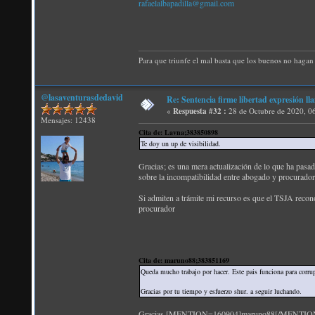
rafaelalbapadilla@gmail.com
Para que triunfe el mal basta que los buenos no hagan 
@lasaventurasdedavid
Re: Sentencia firme libertad expresión ll
«
Respuesta #32 :
28 de Octubre de 2020, 0
Mensajes: 12438
Cita de: Lavna;383850898
Te doy un up de visibilidad.
Gracias; es una mera actualización de lo que ha pasad
sobre la incompatibilidad entre abogado y procurador
Si admiten a trámite mi recurso es que el TSJA recon
procurador
Cita de: maruno88;383851169
Queda mucho trabajo por hacer. Este pais funciona para corru
Gracias por tu tiempo y esfuerzo shur. a seguir luchando.
Gracias [MENTION=160904]maruno88[/MENTION]; no s