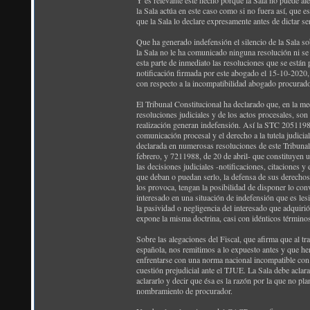
Y es relevante este hecho porque la Sala no puede ale
la Sala actúa en este caso como si no fuera así, que e
que la Sala lo declare expresamente antes de dictar se
Que ha generado indefensión el silencio de la Sala so
la Sala no le ha comunicado ninguna resolución ni se l
esta parte de inmediato las resoluciones que se est
notificación firmada por este abogado el 15-10-2020
con respecto a la incompatibilidad abogado procurado
El Tribunal Constitucional ha declarado que, en la m
resoluciones judiciales y de los actos procesales, son
realización generan indefensión. Así la STC 20511988,
comunicación procesal y el derecho a la tutela judicial
declarada en numerosas resoluciones de este Tribuna
febrero, y 7211988, de 20 de abril- que constituyen 
las decisiones judiciales -notificaciones, citaciones y
que deban o puedan serlo, la defensa de sus derechos
los provoca, tengan la posibilidad de disponer lo conv
interesado en una situación de indefensión que es les
la pasividad o negligencia del interesado que adquirió
expone la misma doctrina, casi con idénticos térm
Sobre las alegaciones del Fiscal, que afirma que al tr
española, nos remitimos a lo expuesto antes y que he
enfrentarse con una norma nacional incompatible con e
cuestión prejudicial ante el TJUE. La Sala debe aclar
aclararlo y decir que ésa es la razón por la que no pla
nombramiento de procurador.