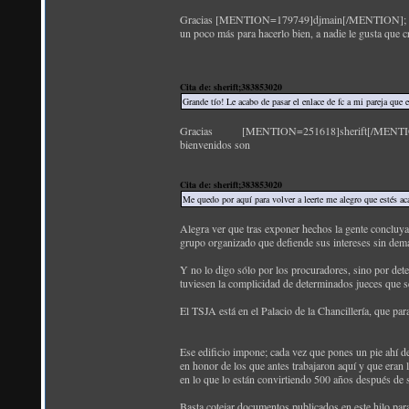
Gracias [MENTION=179749]djmain[/MENTION]; la difu
un poco más para hacerlo bien, a nadie le gusta que 
Cita de: sherift;383853020
Grande tío! Le acabo de pasar el enlace de fc a mi pareja que
Gracias [MENTION=251618]sherift[/MENTION]; dile
bienvenidos son
Cita de: sherift;383853020
Me quedo por aquí para volver a leerte me alegro que estés ac
Alegra ver que tras exponer hechos la gente concluy
grupo organizado que defiende sus intereses sin dem
Y no lo digo sólo por los procuradores, sino por de
tuviesen la complicidad de determinados jueces que s
El TSJA está en el Palacio de la Chancillería, que par
Ese edificio impone; cada vez que pones un pie ahí de
en honor de los que antes trabajaron aquí y que eran la
en lo que lo están convirtiendo 500 años después de 
Basta cotejar documentos publicados en este hilo par