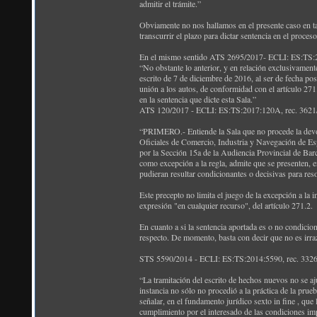
admitir el trámite.”
Obviamente no nos hallamos en el presente caso en ta
transcurrir el plazo para dictar sentencia en el proceso
En el mismo sentido ATS 2695/2017- ECLI: ES:TS:20
“No obstante lo anterior, y en relación exclusivament
escrito de 7 de diciembre de 2016, al ser de fecha pos
unión a los autos, de conformidad con el artículo 271.
en la sentencia que dicte esta Sala.”
ATS 120/2017 - ECLI: ES:TS:2017:120A, rec. 3621/20
“PRIMERO.- Entiende la Sala que no procede la devo
Oficiales de Comercio, Industria y Navegación de Esp
por la Sección 15a de la Audiencia Provincial de Barc
como excepción a la regla, admite que se presenten, 
pudieran resultar condicionantes o decisivas para res
Este precepto no limita el juego de la excepción a la i
expresión "en cualquier recurso", del artículo 271.2.
En cuanto a si la sentencia aportada es o no condiciona
respecto. De momento, basta con decir que no es irraz
STS 5590/2014 - ECLI: ES:TS:2014:5590, rec. 3326/
“La tramitación del escrito de hechos nuevos no se aju
instancia no sólo no procedió a la práctica de la pru
señalar, en el fundamento jurídico sexto in fine , que 
cumplimiento por el interesado de las condiciones impu