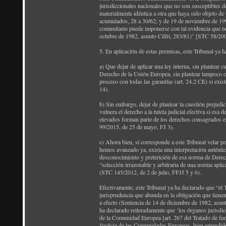
jurisdiccionales nacionales que no son susceptibles d
materialmente idéntica a otra que haya sido objeto 
acumulados, 28 a 30/62; y de 19 de noviembre de 199
comunitario puede imponerse con tal evidencia que no
octubre de 1982, asunto Cilfit, 283/81)” [STC 58/200
5. En aplicación de estas premisas, este Tribunal ya h
a) Que dejar de aplicar una ley interna, sin plantear c
Derecho de la Unión Europea, sin plantear tampoco cue
proceso con todas las garantías (art. 24.2 CE) si exi
14).
b) Sin embargo, dejar de plantear la cuestión prejudi
vulnera el derecho a la tutela judicial efectiva si esa
elevados forman parte de los derechos consagrados en
99/2015, de 25 de mayo, FJ 3).
c) Ahora bien, sí corresponde a este Tribunal velar 
hemos avanzado ya, exista una interpretación auténtic
desconocimiento y preterición de esa norma de Derech
“selección irrazonable y arbitraria de una norma aplica
(STC 145/2012, de 2 de julio, FFJJ 5 y 6).
Efectivamente, este Tribunal ya ha declarado que “el 
jurisprudencia que abunda en la obligación que tiene
a efecto (Sentencia de 14 de diciembre de 1982, asun
ha declarado reiteradamente que ‘los órganos jurisdic
de la Comunidad Europea [art. 267 del Tratado de fun
Justicia de las Comunidades Europeas, bien entendido