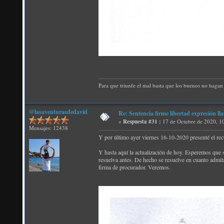
Para que triunfe el mal basta que los buenos no hagan 
@lasaventurasdedavid
Re: Sentencia firme libertad expresión ll
«
Respuesta #31 :
17 de Octubre de 2020, 1
Mensajes: 12438
Y por último ayer viernes 16-10-2020 presenté el recu
Y hasta aquí la actualización de hoy. Esperemos que s
resuelva antes. De hecho se resuelve en cuanto admit
firma de procurador. Veremos.