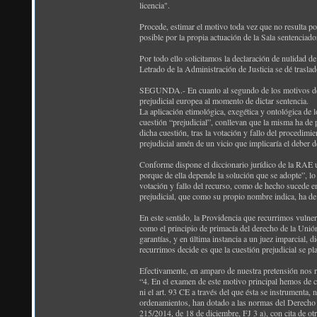
licencia".
Procede, estimar el motivo toda vez que no resulta po
posible por la propia actuación de la Sala sentenciado
Por todo ello solicitamos la declaración de nulidad d
Letrado de la Administración de Justicia se dé traslad
SEGUNDA.- En cuanto al segundo de los motivos de im
prejudicial europea al momento de dictar sentencia.
La aplicación etimológica, exegética y ontológica de
cuestión “prejudicial”, conllevan que la misma ha de p
dicha cuestión, tras la votación y fallo del procedimi
prejudicial amén de un vicio que implicaría el deber d
Conforme dispone el diccionario jurídico de la RAE un
porque de ella depende la solución que se adopte”, l
votación y fallo del recurso, como de hecho sucede en
prejudicial, que como su propio nombre indica, ha de 
En este sentido, la Providencia que recurrimos vulnera
como el principio de primacía del derecho de la Unió
garantías, y en última instancia a un juez imparcial, 
recurrimos decide es que la cuestión prejudicial se pla
Efectivamente, en amparo de nuestra pretensión nos 
“4. En el examen de este motivo principal hemos de c
ni el art. 93 CE a través del que ésta se instrumenta,
ordenamientos, han dotado a las normas del Derecho d
215/2014, de 18 de diciembre, FJ 3 a), con cita de otr