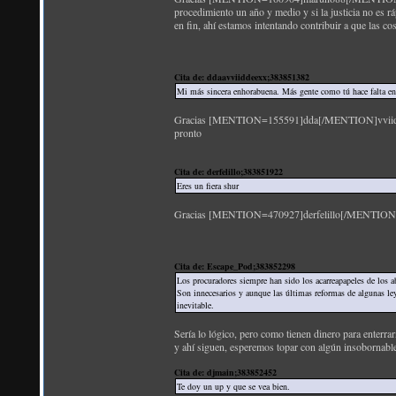
procedimiento un año y medio y si la justicia no es rá
en fin, ahí estamos intentando contribuir a que las c
Cita de: ddaavviiddeexx;383851382
Mi más sincera enhorabuena. Más gente como tú hace falta en 
Gracias [MENTION=155591]dda[/MENTION]vviiddeexx;
pronto
Cita de: derfelillo;383851922
Eres un fiera shur
Gracias [MENTION=470927]derfelillo[/MENTION]; si 
Cita de: Escape_Pod;383852298
Los procuradores siempre han sido los acarreapapeles de los
Son innecesarios y aunque las últimas reformas de algunas leye
inevitable.
Sería lo lógico, pero como tienen dinero para enterra
y ahí siguen, esperemos topar con algún insobornable
Cita de: djmain;383852452
Te doy un up y que se vea bien.