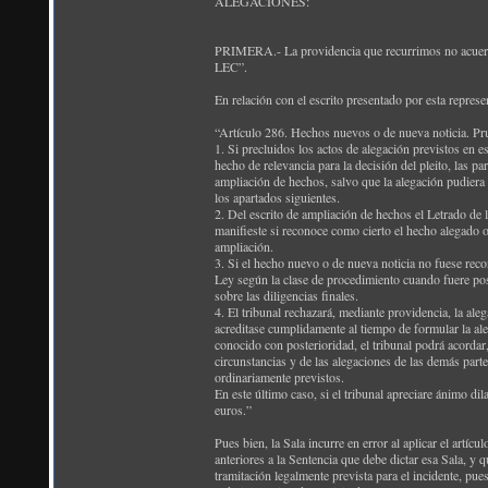
ALEGACIONES:
PRIMERA.- La providencia que recurrimos no acuerda t
LEC”.
En relación con el escrito presentado por esta represe
“Artículo 286. Hechos nuevos o de nueva noticia. Pr
1. Si precluidos los actos de alegación previstos en e
hecho de relevancia para la decisión del pleito, las p
ampliación de hechos, salvo que la alegación pudiera h
los apartados siguientes.
2. Del escrito de ampliación de hechos el Letrado de la
manifieste si reconoce como cierto el hecho alegado o 
ampliación.
3. Si el hecho nuevo o de nueva noticia no fuese reco
Ley según la clase de procedimiento cuando fuere posib
sobre las diligencias finales.
4. El tribunal rechazará, mediante providencia, la ale
acreditase cumplidamente al tiempo de formular la al
conocido con posterioridad, el tribunal podrá acordar,
circunstancias y de las alegaciones de las demás part
ordinariamente previstos.
En este último caso, si el tribunal apreciare ánimo di
euros.”
Pues bien, la Sala incurre en error al aplicar el art
anteriores a la Sentencia que debe dictar esa Sala, 
tramitación legalmente prevista para el incidente, pue