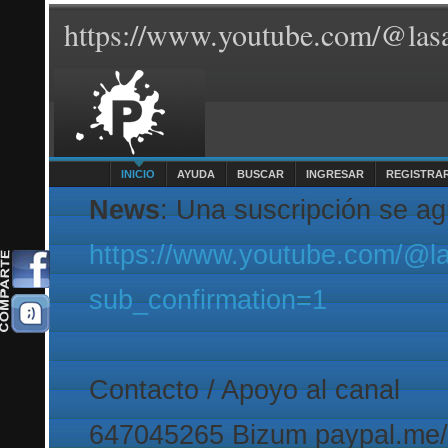
https://www.youtube.com/@lasa
INICIO
AYUDA
BUSCAR
INGRESAR
REGISTRA
News
: Una suscripción se a
https://www.youtube.com/@l
sub_confirmation=1
Contacto / Apoyo al canal
647045265 Bizum paypal.me