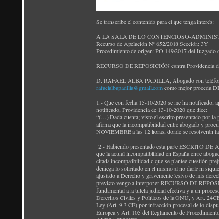
Se transcribe el contenido para el que tenga interés:
A LA SALA DE LO CONTENCIOSO-ADMINIS
Recurso de Apelación Nº 652/2018 Sección: 3Y
Procedimiento de origen: PO 149/2017 del Juzgado 
RECURSO DE REPOSICIÓN contra Providencia de
D. RAFAEL ALBA PADILLA, Abogado con teléfono 647
rafaelalbapadilla@gmail.com
como mejor proceda D
1.- Que con fecha 15-10-2020 se me ha notificado, a
notificado, Providencia de 13-10-2020 que dice:
“(…) Dada cuenta; visto el escrito presentado por la
afirma que la incompatibilidad entre abogado y procur
NOVIEMBRE a las 12 horas, donde se resolverán las 
2.- Habiendo presentado esta parte ESCRITO DE 
que la actual incompatibilidad en España entre abogad
citada incompatibilidad o que se plantee cuestión prej
deniega lo solicitado en el mismo al no darle ni siqu
ajustado a Derecho y gravemente lesivo de mis derech
previsto vengo a interponer RECURSO DE REPOSICIÓ
fundamental a la tutela judicial efectiva y a un proc
Derechos Civiles y Políticos de la ONU, y Art. 24CE)
Ley (Art. 9.3 CE) por infracción procesal de lo disp
Europea y Art. 105 del Reglamento de Procedimiento d