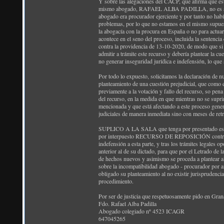
Y sobre las alegaciones del CACP, que afirma que est
mismo abogado, RAFAEL ALBA PADILLA, no es aplicab
abogado era procurador ejerciente y por tanto no habí
problemas, por lo que no estamos en el mismo supuest
la abogacía con la procura en España o no para actuar
acontece en el seno del proceso, incluida la sentencia
contra la providencia de 13-10-2020, de modo que si 
admitir a trámite este recurso y debería plantear la c
no generar inseguridad jurídica e indefensión, lo que
Por todo lo expuesto, solicitamos la declaración de n
planteamiento de una cuestión prejudicial, que como e
previamente a la votación y fallo del recurso, so pena 
del recurso, en la medida en que mientras no se supri
mencionada y que está afectando a este proceso generan
judiciales de manera inmediata sino con meses de retr
SUPLICO A LA SALA que tenga por presentado este esc
por interpuesto RECURSO DE REPOSICIÓN contra la P
indefensión a esta parte, y tras los trámites legales
anterior al de su dictado, para que por el Letrado de l
de hechos nuevos y asimismo se proceda a plantear al 
sobre la incompatibilidad abogado - procurador por afe
obligado su planteamiento al no existir jurisprudenci
procedimiento.
Por ser de justicia que respetuosamente pido en Gra
Fdo. Rafael Alba Padilla
Abogado colegiado nº 4523 ICAGR
647045265