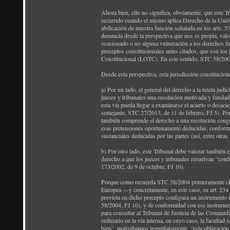
Ahora bien, ello no significa, obviamente, que este T
recurrido cuando el mismo aplica Derecho de la Unión 
abdicación de nuestra función señalada en los arts.
denuncia desde la perspectiva que nos es propia, valor
ocasionado o no alguna vulneración a los derechos f
preceptos constitucionales antes citados, que son los
Constitucional (LOTC). En este sentido, STC 58/2004
Desde esta perspectiva, esta jurisdicción constitucio
a) Por un lado, el general del derecho a la tutela judi
jueces y tribunales una resolución motivada y fundad
esta vía pueda llegar a examinarse el acierto o desacie
semejante, STC 27/2013, de 11 de febrero, FJ 5). Por l
también comprende el derecho a una resolución congru
esas pretensiones oportunamente deducidas, conformad
sustanciales deducidas por las partes (así, entre ot
b) Por otro lado, este Tribunal debe valorar también 
derecho a que los jueces y tribunales resuelvan “con
173/2002, de 9 de octubre, FJ 10).
Porque como recuerda STC 58/2004 primeramente citad
Europea —y concretamente, en este caso, su art. 234 
prevista en dicho precepto configura un instrumento 
58/2004, FJ 10), y de conformidad con ese instrumento
para consultar al Tribunal de Justicia de las Comunid
ordinario en la vía interna, en cuyo caso, la facultad 
bien”, matizábamos inmediatamente, “esta obligación d