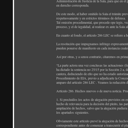
Administración de Justicia de la Sala, para que en el p
en derecho corresponda.
De este modo, al haber omitido la Sala el trámite pre
respetuosamente y en estrictos términos de defensa.
Tal omisión procedimental, que procede ope legis, vul
proceso, y el de legalidad, al realizar ex ante la Sala 
En cuanto al fondo, el artículo 286 LEC se refiere a 
La resolución que impugnamos infringe expresamente 
pueden ponerse de manifiesto en cada instancia cuale
Así por otras, y a sensu contrario, citaremos en pr
“La parte actora una vez conclusas las actuaciones (
ha dictado la sentencia no 25/15 por la Sección 2 a,
cantera, deduciendo de ello que no ha estado autoriza
Procedimiento de EIA, previo a adjudicarle la Concesi
amparo del artículo 286 LEC . Veamos la redacción d
Artículo 286. Hechos nuevos o de nueva noticia. Pru
1. Si precluídos los actos de alegación previstos en e
hecho de relevancia para la decisión del pleito, las p
ampliación de hechos, salvo que la alegación pudiera h
los apartados siguientes.
Obviamente este artículo prevé la alegación de hechos 
correspondiente antes de comenzar a transcurrir el pl