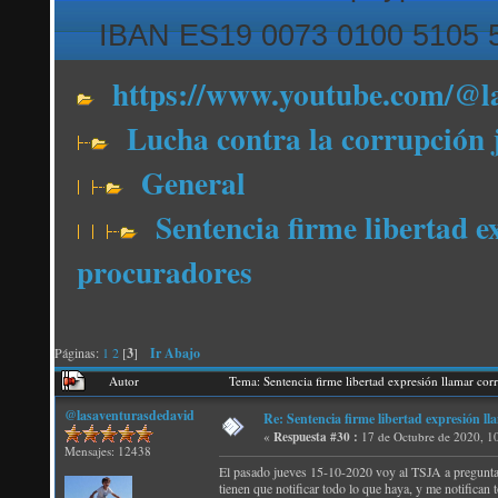
IBAN ES19 0073 0100 5105 
https://www.youtube.com/@l
Lucha contra la corrupción 
General
Sentencia firme libertad e
procuradores
Páginas:
1
2
[
3
]
Ir Abajo
Autor
Tema: Sentencia firme libertad expresión llamar co
@lasaventurasdedavid
Re: Sentencia firme libertad expresión ll
«
Respuesta #30 :
17 de Octubre de 2020, 1
Mensajes: 12438
El pasado jueves 15-10-2020 voy al TSJA a preguntar 
tienen que notificar todo lo que haya, y me notifican 