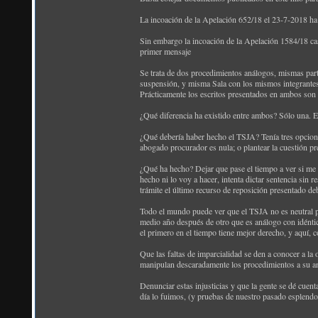
La incoación de la Apelación 652/18 el 23-7-2018 ha 
Sin embargo la incoación de la Apelación 1584/18 cas
primer mensaje
Se trata de dos procedimientos análogos, mismas par
suspensión, y misma Sala con los mismos integrantes
Prácticamente los escritos presentados en ambos son
¿Qué diferencia ha existido entre ambos? Sólo una. 
¿Qué debería haber hecho el TSJA? Tenía tres opcion
abogado procurador es nula; o plantear la cuestión pr
¿Qué ha hecho? Dejar que pase el tiempo a ver si me 
hecho ni lo voy a hacer, intenta dictar sentencia sin r
trámite el último recurso de reposición presentado deb
Todo el mundo puede ver que el TSJA no es neutral 
medio año después de otro que es análogo con idéntic
el primero en el tiempo tiene mejor derecho, y aquí,
Que las faltas de imparcialidad se den a conocer a la
manipulan descaradamente los procedimientos a su ant
Denunciar estas injusticias y que la gente se dé cuen
día lo fuimos, (y pruebas de nuestro pasado esplendo