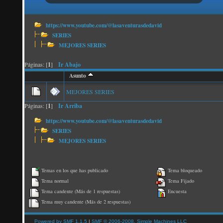
https://www.youtube.com/@lasaventurasdedavid
SERIES
MEJORES SERIES
Páginas: [
1
]
Ir Abajo
Asunto
MEJORES SERIES
Páginas: [
1
]
Ir Arriba
https://www.youtube.com/@lasaventurasdedavid
SERIES
MEJORES SERIES
Temas en los que has publicado
Tema bloqueado
Tema normal
Tema Fijado
Tema candente (Más de 1 respuestas)
Encuesta
Tema muy candente (Más de 2 respuestas)
Powered by SMF 1.1.5
|
SMF © 2006-2008, Simple Machines LLC