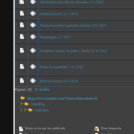
Albóndigas con salsa de almendras 9-1-2023
Lubina al horno 21-1-2023
Pierna de cordero segureño al horno 19-3-2023
Flamenquín 4-7-2023
Croquetas caseras de pollo y jamón 25-10-2023
Dulce de membrillo 3-12-2023
Rabo de ternera 19-5-2024
Páginas: [
1
]
Ir Arriba
https://www.youtube.com/@lasaventurasdedavid
COCINA
COCINA
Temas en los que has publicado
Tema bloqueado