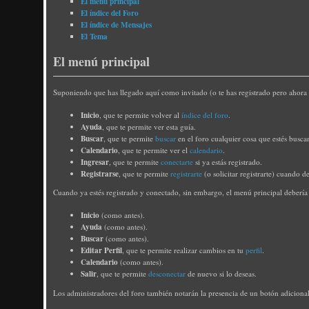
El menú principal
El índice del Foro
El índice de Mensajes
El Tema
El menú principal
Suponiendo que has llegado aquí como invitado (o te has registrado pero ahora e
Inicio
, que te permite volver al
índice del foro
.
Ayuda
, que te permite ver esta guía.
Buscar
, que te permite
buscar
en el foro cualquier cosa que estés busca
Calendario
, que te permite ver el
calendario
.
Ingresar
, que te permite
conectarte
si ya estás registrado.
Registrarse
, que te permite
registrarte
(o solicitar registrarte) cuando d
Cuando ya estés registrado y conectado, sin embargo, el menú principal debería
Inicio
(como antes).
Ayuda
(como antes).
Buscar
(como antes).
Editar Perfil
, que te permite realizar cambios en tu
perfil
.
Calendario
(como antes).
Salir
, que te permite
desconectar
de nuevo si lo deseas.
Los administradores del foro también notarán la presencia de un botón adiciona