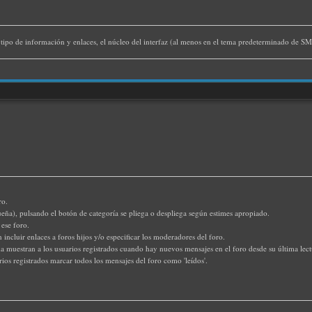
o tipo de información y enlaces, el núcleo del interfaz (al menos en el tema predeterminado de SM
ro.
eña), pulsando el botón de categoría se pliega o despliega según estimes apropiado.
ese foro.
incluir enlaces a foros hijos y/o especificar los moderadores del foro.
da muestran a los usuarios registrados cuando hay nuevos mensajes en el foro desde su última lect
rios registrados marcar todos los mensajes del foro como 'leídos'.