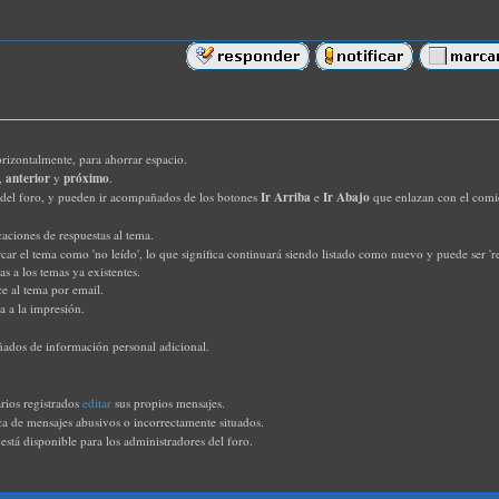
orizontalmente, para ahorrar espacio.
anterior
próximo
s,
y
.
Ir Arriba
Ir Abajo
s del foro, y pueden ir acompañados de los botones
e
que enlazan con el comien
icaciones de respuestas al tema.
rcar el tema como 'no leído', lo que significa continuará siendo listado como nuevo y puede ser 
s a los temas ya existentes.
ce al tema por email.
a a la impresión.
ados de información personal adicional.
rios registrados
editar
sus propios mensajes.
rca de mensajes abusivos o incorrectamente situados.
 está disponible para los administradores del foro.