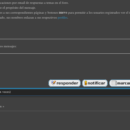
ficaciones por email de respuestas a temas en el foro.
 o el propósito del mensaje.
nuevo
les a sus correspondientes páginas y botones
para permitir a los usuarios registrados ver e
rado, sus nombres enlazan a sus respectivos
perfiles
.
os mensajes:
x veces)
ón »