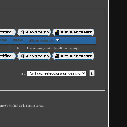
stas
Vistas
último mensaje
0
Fecha, hora y autor del último mensaje
Ir a
:
zo y el final de la página actual.