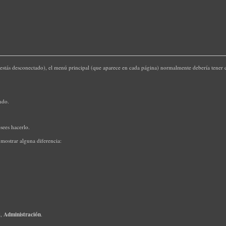
stás desconectado), el menú principal (que aparece en cada página) normalmente debería tener ci
ndo.
esees hacerlo.
 mostrar alguna diferencia:
Administración
l,
.