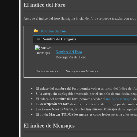
El índice del Foro
Aunque el índice del foro (la página inicial del foro) se puede mezclar con tod
Nombre del Foro
Nombre de Categoría
Nombre del Foro
Descripción del Foro
Nuevos mensajes
No hay nuevos Mensajes
nombre del foro
El enlace del
permite volver al inicio del índice del fo
categoría
Si la
es plegable (mostrado por el símbolo de una flecha pequ
nombre del foro
El enlace del
permite acceder al
índice de mensajes
de 
descripción del foro
La
describe el contenido del foro, y puede también 
Nuevos Mensajes
No hay nuevos Mensajes
Los iconos
y
de la izquier
Marcar TODOS los mensajes como leídos
El botón
permite a los usua
El índice de Mensajes