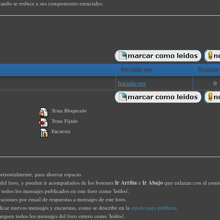
cuando se reduce a sus componentes esenciales:
Iniciado por
Respue
Iniciado por
0
Tema Bloqueado
Tema Fijado
Encuesta
orizontalmente, para ahorrar espacio.
Ir Arriba
Ir Abajo
s del foro, y pueden ir acompañados de los botones
e
que enlazan con el comien
 todos los mensajes publicados en este foro como 'leídos'.
icaciones por email de respuestas a mensajes de este foro.
icar nuevos mensajes y encuestas, como se describe en la
ayuda para publicar
.
rquen todos los mensajes del foro entero como 'leídos'.