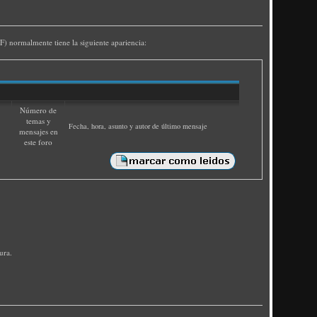
F) normalmente tiene la siguiente apariencia:
Número de
temas y
Fecha, hora, asunto y autor de último mensaje
mensajes en
este foro
ura.