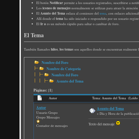
Notificar
El botón
permite a los usuarios registrados, suscribirse a noti
iconos de mensajes
Los
normalmente se utilizan para atraer la atención
Asunto del Tema
El
enlaza al comienzo del
tema
, con enlaces adiciona
tema
Allí donde el
ha sido iniciado o respondido por un usuario regist
Ir a
El
es un método rápido para saltar o cambiar de foro.
El Tema
hilos
los temas
También llamados
,
son aquellos donde se encuentran realmente l
Nombre del Foro
Nombre de Categoría
Nombre del Foro
Asunto del Tema
Páginas:
[
1
]
Autor
Tema: Asunto del Tema (Leído 
Autor
Asunto del Tema
Usuario Grupo
« Día y Hora de la publicaci
Grupo Mensajes
Texto del mensaje
Contador de mensajes