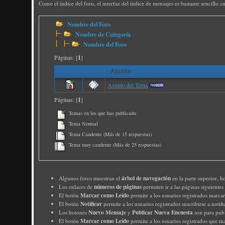
Como el índice del foro, el interfaz del índice de mensajes es bastante sencillo 
Nombre del Foro
Nombre de Categoría
Nombre del Foro
Páginas: [
1
]
Asunto
Asunto del Tema
Páginas: [
1
]
Temas en los que has publicado
Tema Normal
Tema Candente (Más de 15 respuestas)
Tema muy candente (Más de 25 respuestas)
árbol de navegación
Algunos foros muestran el
en la parte superior, h
números de páginas
Los enlaces de
permiten ir a las páginas siguiente
Marcar como Leído
El botón
permite a los usuarios registrados marcar
Notificar
El botón
permite a los usuarios registrados suscribirse a notif
Nuevo Mensaje
Publicar Nueva Encuesta
Los botones
y
son para publ
Marcar como Leído
El botón
permite a los usuarios registrados que ma