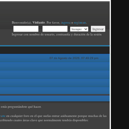
Visitante
Bienvenido(a),
. Por favor,
ingresa
o
regístrate
.
Ingresar con nombre de usuario, contraseña y duración de la sesión
07 de Agosto de 2026, 07:49:29 pm
y estás preguntándote qué hacer.
rarte
en cualquier foro en el que suelas entrar asiduamente porque muchas de las
escribiendo cuatro áreas clave que normalmente tendrás disponibles: