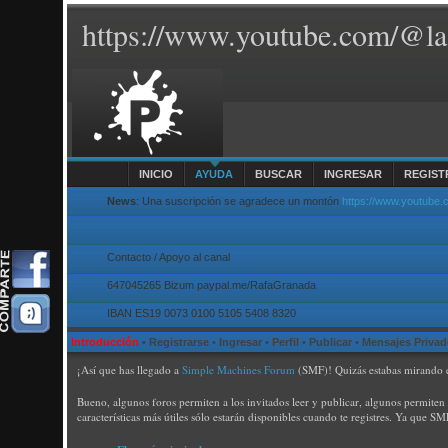
https://www.youtube.com/@la
INICIO
AYUDA
BUSCAR
INGRESAR
REGIST
News
: Una suscripción se agradece un montón
https://www.youtube
Contacto / Apoyo al canal
647045265 Bizum paypal.me/RafaGranada
IBAN ES19 0073 0100 5105 5408 8320
Introducción
•
Registrarse
•
Ingresar
•
Perfil
•
Publicar
•
Mensajes Priva
¡Así que has llegado a
Simple Machines Forum
(SMF)! Quizás estabas mirando 
Bueno, algunos foros permiten a los invitados leer y publicar, algunos permiten 
características más útiles sólo estarán disponibles cuando te registres. Ya que 