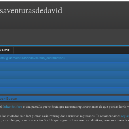
saventurasdedavid
RARSE
.com/@lasaventurasdedavid?sub_confirmation=1
dos
•
Buscar
el
índice del foro
o una pantalla que te decía que necesitas registrarte antes de que puedas leerlo 
a los invitados sólo leer y otros están restringidos a usuarios registrados. Te recomendamos
regist
SMF, sin embargo, es un sistema tan flexible que algunos foros son casi idénticos, comenzaremos d