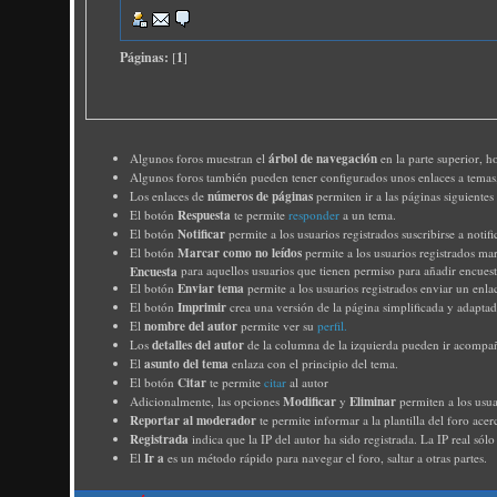
Páginas:
[
1
]
árbol de navegación
Algunos foros muestran el
en la parte superior, h
Algunos foros también pueden tener configurados unos enlaces a tema
números de páginas
Los enlaces de
permiten ir a las páginas siguiente
Respuesta
El botón
te permite
responder
a un tema.
Notificar
El botón
permite a los usuarios registrados suscribirse a notif
Marcar como no leídos
El botón
permite a los usuarios registrados ma
Encuesta
para aquellos usuarios que tienen permiso para añadir encuesta
Enviar tema
El botón
permite a los usuarios registrados enviar un enla
Imprimir
El botón
crea una versión de la página simplificada y adaptad
nombre del autor
El
permite ver su
perfil.
detalles del autor
Los
de la columna de la izquierda pueden ir acompañ
asunto del tema
El
enlaza con el principio del tema.
Citar
El botón
te permite
citar
al autor
Modificar
Eliminar
Adicionalmente, las opciones
y
permiten a los usua
Reportar al moderador
te permite informar a la plantilla del foro ace
Registrada
indica que la IP del autor ha sido registrada. La IP real sólo
Ir a
El
es un método rápido para navegar el foro, saltar a otras partes.