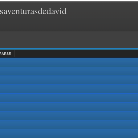
saventurasdedavid
RARSE