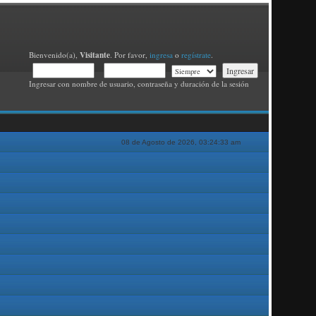
Visitante
Bienvenido(a),
. Por favor,
ingresa
o
regístrate
.
Ingresar con nombre de usuario, contraseña y duración de la sesión
08 de Agosto de 2026, 03:24:33 am