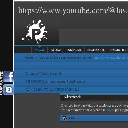
https://www.youtube.com/@lasa
INICIO
AYUDA
BUSCAR
INGRESAR
REGISTRA
News
: Una suscripción se agradece un montón
https://www.youtube.com
Contacto / Apoyo al canal
647045265 Bizum paypal.me/RafaGranada
IBAN ES19 0073 0100 5105 5408 8320
¡Advertencia!
El tema o foro que estás buscando parece que no exi
Por favor ingresa abajo o haz clic
-aquí-
para regi
Ingresar