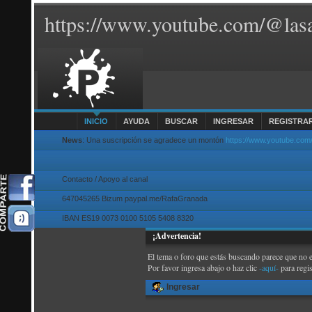
https://www.youtube.com/@lasa
INICIO
AYUDA
BUSCAR
INGRESAR
REGISTRA
News
: Una suscripción se agradece un montón
https://www.youtube.com
Contacto / Apoyo al canal
647045265 Bizum paypal.me/RafaGranada
IBAN ES19 0073 0100 5105 5408 8320
¡Advertencia!
El tema o foro que estás buscando parece que no exi
Por favor ingresa abajo o haz clic
-aquí-
para regi
Ingresar