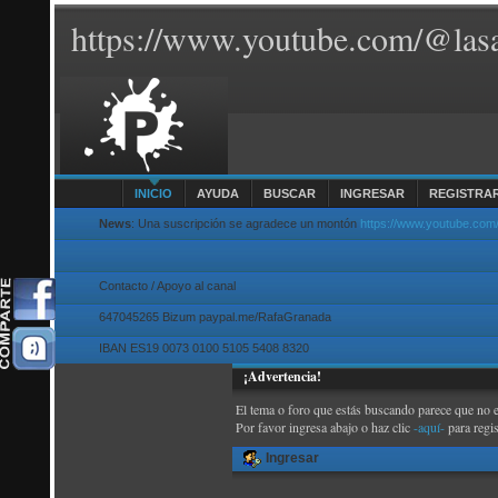
https://www.youtube.com/@lasa
INICIO
AYUDA
BUSCAR
INGRESAR
REGISTRA
News
: Una suscripción se agradece un montón
https://www.youtube.com
Contacto / Apoyo al canal
647045265 Bizum paypal.me/RafaGranada
IBAN ES19 0073 0100 5105 5408 8320
¡Advertencia!
El tema o foro que estás buscando parece que no exi
Por favor ingresa abajo o haz clic
-aquí-
para regi
Ingresar