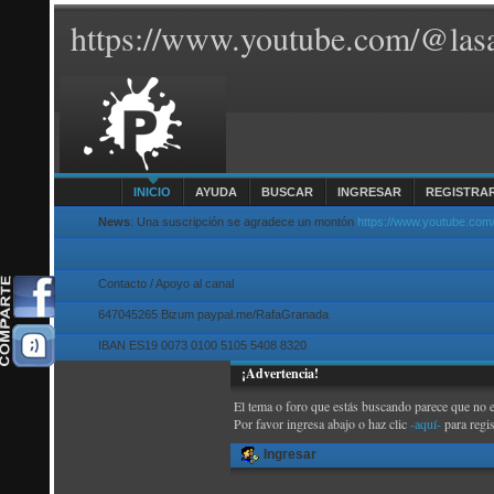
https://www.youtube.com/@lasa
INICIO
AYUDA
BUSCAR
INGRESAR
REGISTRA
News
: Una suscripción se agradece un montón
https://www.youtube.com
Contacto / Apoyo al canal
647045265 Bizum paypal.me/RafaGranada
IBAN ES19 0073 0100 5105 5408 8320
¡Advertencia!
El tema o foro que estás buscando parece que no exi
Por favor ingresa abajo o haz clic
-aquí-
para regi
Ingresar