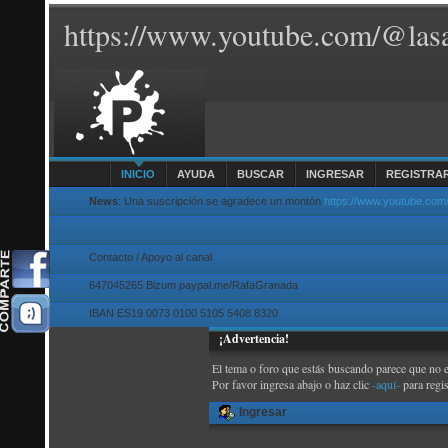
https://www.youtube.com/@lasa
INICIO
AYUDA
BUSCAR
INGRESAR
REGISTRA
News
: Una suscripción se agradece un montón
https://www.youtube.com
Contacto / Apoyo al canal
647045265 Bizum paypal.me/RafaGranada
IBAN ES19 0073 0100 5105 5408 8320
¡Advertencia!
El tema o foro que estás buscando parece que no exi
Por favor ingresa abajo o haz clic
-aquí-
para regi
Ingresar