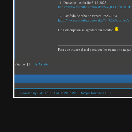
11. Dulce de membrillo 3-12-2023
https://www.youtube.com/watch?v=QEFCjfzHXUk
12. Estofado de rabo de ternera 19-5-2024
https://www.youtube.com/watch?v=7ZX0oLo1scY
Una suscripción se agradece un montón
Para que triunfe el mal basta que los buenos no hagan 
Páginas: [
1
]
Ir Arriba
Powered by SMF 1.1.5
|
SMF © 2006-2008, Simple Machines LLC