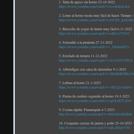
1. Tarta de queso sin horno 23-10-2022
https://www.youtube.com/watch?v=evsKtkixLKw
2. Lomo al horno receta muy fácil de hacer. Tiempo:
https://www.youtube.com/watch?v=GUES_ImX4K
3. Bizcocho de yogur de limón muy fácil 6-11-2022
https://www.youtube.com/watch?v=oHsCe7f3l1U
4. Solomillo a la pimienta 27-11-2022
https://www.youtube.com/watch?v=_S8tshaEPCc
5. Estofado de ternera 11-12-2022
https://www.youtube.com/watch?v=AxVrD5YfPL8
6. Albóndigas con salsa de almendras 9-1-2023
https://www.youtube.com/watch?v=ZKMbBTBEa3
7. Lubina al horno 21-1-2023
https://www.youtube.com/watch?v=-fEUgS1umNw
8. Pierna de cordero segureño al horno 19-3-2023
https://www.youtube.com/watch?v=qGk4lDT-Xbw
9. Cocina rápida: Flamenquín 4-7-2023
http://www.youtube.com/watch?v=H6FohwBSihM
10. Croquetas caseras de jamón y pollo 25-10-2023
http://www.youtube.com/watch?v=oijLzdDgO7M