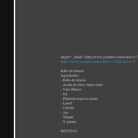
target="_blank">http://www.youtube.com/watch?
https://www.youtube.com/watch?v=7ZX0oLo1scY
Rabo de ternera:
Ingredientes:
- Rabo de ternera
- Aceite de oliva virgen extra
- Vino Blanco
- Sal
- Pimienta negra en grano
- Laurel
- Cebolla
- Ajo
- Tomate
- Y patatas
RECETAS: