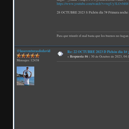
https://www.youtube.com/watch?v=wgUy3LOvbH8
28 OCTUBRE 2023 S Pichón día 7# Primera no
Para que triunfe el mal basta que los buenos no hagan 
@lasaventurasdedavid
Re: 22 OCTUBRE 2023 D Pichón día 1# ¡N
«
Respuesta #6 :
30 de Octubre de 2023, 04:
Mensajes: 12438