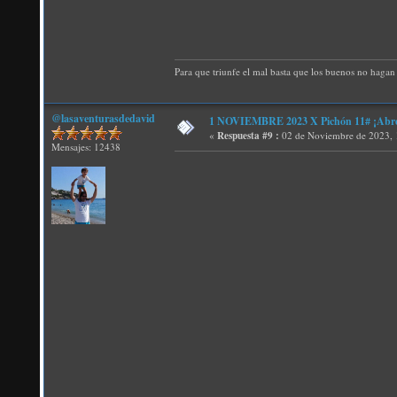
Para que triunfe el mal basta que los buenos no hagan 
@lasaventurasdedavid
1 NOVIEMBRE 2023 X Pichón 11# ¡Abren 
«
Respuesta #9 :
02 de Noviembre de 2023, 
Mensajes: 12438