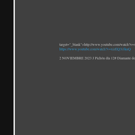
target="_blank">http://www.youtube.com/watch?v
https://www.youtube.com/watch?v=xizEQ3i1knQ
2 NOVIEMBRE 2023 J Pichón día 12# Diamante de g