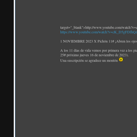
target="_blank">http://www.youtube.com/watch
https://www.youtube.com/watch?v=cK_D5gFDfhQ
1 NOVIEMBRE 2023 X Pichón 11# ¡Abren los ojos! 
A los 11 días de vida vemos por primera vez a los pi
25# próximo jueves 16 de noviembre de 2023).
Una suscripción se agradece un montón