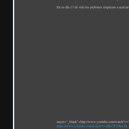
En su día 17 de vida los pichones empiezan a acercars
target="_blank">http://www.youtube.com/watch?
https://www.youtube.com/watch?v=TBv7FVBrxTk