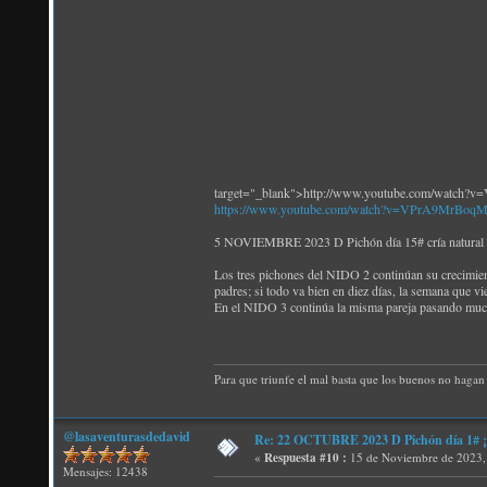
target="_blank">http://www.youtube.com/watch
https://www.youtube.com/watch?v=VPrA9MrBoq
5 NOVIEMBRE 2023 D Pichón día 15# cría natural 
Los tres pichones del NIDO 2 continúan su crecimient
padres; si todo va bien en diez días, la semana que v
En el NIDO 3 continúa la misma pareja pasando mucho
Para que triunfe el mal basta que los buenos no hagan 
@lasaventurasdedavid
Re: 22 OCTUBRE 2023 D Pichón día 1# ¡N
«
Respuesta #10 :
15 de Noviembre de 2023,
Mensajes: 12438