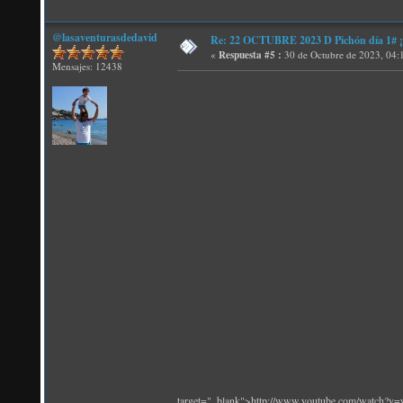
@lasaventurasdedavid
Re: 22 OCTUBRE 2023 D Pichón día 1# ¡N
«
Respuesta #5 :
30 de Octubre de 2023, 04:
Mensajes: 12438
target="_blank">http://www.youtube.com/watch