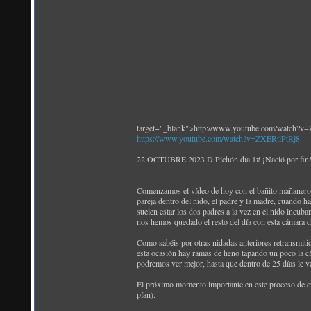
target="_blank">http://www.youtube.com/watch?v
https://www.youtube.com/watch?v=ZXERtlPtRj8
22 OCTUBRE 2023 D Pichón día 1# ¡Nació por fin! 
Comenzamos el vídeo de hoy con el bañito mañanero
pareja dentro del nido, el padre y la madre, cuando h
suelen estar los dos padres a la vez en el nido incub
nos hemos quedado el resto del día con esta cámara d
Como sabéis por otras nidadas anteriores retransmiti
esta ocasión hay ramas de heno tapando un poco la cám
podremos ver mejor, hasta que dentro de 25 días le v
El próximo momento importante en este proceso de crí
pían).