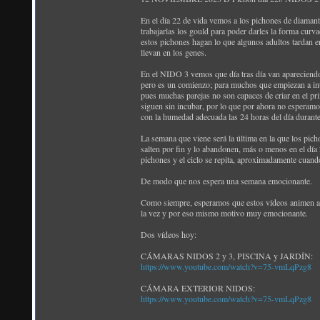
En el día 22 de vida vemos a los pichones de diamant
trabajarlas los gould para poder darles la forma curv
estos pichones hagan lo que algunos adultos tardan e
llevan en los genes.
En el NIDO 3 vemos que día tras día van apareciendo m
pero es un comienzo; para muchos que empiezan a inte
pues muchas parejas no son capaces de criar en el pr
siguen sin incubar, por lo que por ahora no esperam
con la humedad adecuada las 24 horas del día durante
La semana que viene será la última en la que los pi
salten por fin y lo abandonen, más o menos en el día 
pichones y el ciclo se repita, aproximadamente cuan
De modo que nos espera una semana emocionante.
Como siempre, esperamos que estos vídeos animen a los
la vez y por eso mismo motivo muy emocionante.
Dos vídeos hoy:
CÁMARAS NIDOS 2 y 3, PISCINA y JARDÍN:
https://www.youtube.com/watch?v=75-vmLqPzg8
CÁMARA EXTERIOR NIDOS:
https://www.youtube.com/watch?v=75-vmLqPzg8