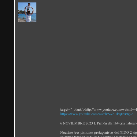
target="_blank">http://www.youtube.com/watch?v
https://www.youtube.com/watch?v=hUkqJrB9g7o
6 NOVIEMBRE 2023 L Pichón día 16# cría natural 
Nuestros tres pichones protagonistas del NIDO 2 sig
Mientras tanto en el NIDO 3 continúa la pareja de g