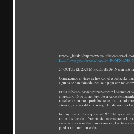
target="_blank">http://www.youtube.com/watch
https://www.youtube.com/watch?v=RoQPXnUd0_
24 OCTUBRE 2023 M Pichón día 3# ¡Nacen más pich
Comenzamos el vídeo de hoy con el espectacular bañito
algunos se han animado incluso a jugar con los chorri
El día lo hemos pasado principalmente haciendo el se
el próximo 16 de noviembre, observando atentamente
no sabemos cuántos, probablemente tres. Cuando crez
cámara, y como sabéis no nos gusta intervenir en los
Es muy buena noticia que en el DÍA 3# haya en el nid
uno o dos días de diferencia, de manera que no hay 
ejemplo cuando se llevan una semana y la diferencia
pueden terminar muriendo.