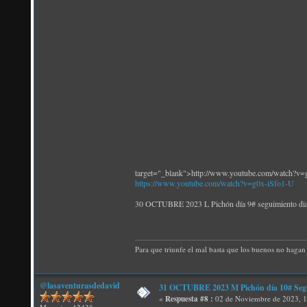
target="_blank">http://www.youtube.com/watch?v=
https://www.youtube.com/watch?v=g0x-iSfo1-U
30 OCTUBRE 2023 L Pichón día 9# seguimiento diam
Para que triunfe el mal basta que los buenos no hagan 
@lasaventurasdedavid
31 OCTUBRE 2023 M Pichón día 10#
«
Respuesta #8 :
02 de Noviembre de 2023, 1