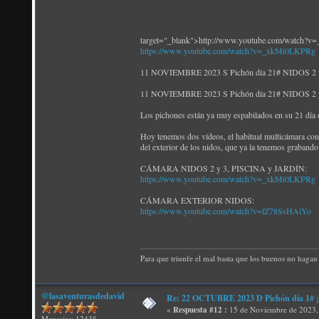
target="_blank">http://www.youtube.com/watch?
https://www.youtube.com/watch?v=_xkMi0LKPRg
11 NOVIEMBRE 2023 S Pichón día 21# NIDOS 2 y 
11 NOVIEMBRE 2023 S Pichón día 21# NIDOS 2 y 
Los pichones están ya muy espabilados en su 21 día de
Hoy tenemos dos vídeos, el habitual multicámara con e
del exterior de los nidos, que ya la tenemos grabando 
CÁMARA NIDOS 2 y 3, PISCINA y JARDÍN:
https://www.youtube.com/watch?v=_xkMi0LKPRg
CÁMARA EXTERIOR NIDOS:
https://www.youtube.com/watch?v=lZ78SsHAiYo
Para que triunfe el mal basta que los buenos no hagan 
@lasaventurasdedavid
Re: 22 OCTUBRE 2023 D Pichón día 1# ¡N
«
Respuesta #12 :
15 de Noviembre de 2023,
Mensajes: 12438