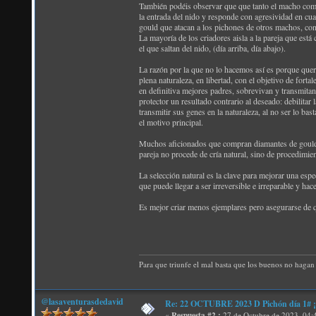
También podéis observar que que tanto el macho como 
la entrada del nido y responde con agresividad en cu
gould que atacan a los pichones de otros machos, cons
La mayoría de los criadores aisla a la pareja que está
el que saltan del nido, (día arriba, día abajo).
La razón por la que no lo hacemos así es porque quer
plena naturaleza, en libertad, con el objetivo de fort
en definitiva mejores padres, sobrevivan y transmita
protector un resultado contrario al deseado: debilitar
transmitir sus genes en la naturaleza, al no ser lo ba
el motivo principal.
Muchos aficionados que compran diamantes de gould p
pareja no procede de cría natural, sino de procedimie
La selección natural es la clave para mejorar una espe
que puede llegar a ser irreversible e irreparable y h
Es mejor criar menos ejemplares pero asegurarse de q
Para que triunfe el mal basta que los buenos no hagan 
@lasaventurasdedavid
Re: 22 OCTUBRE 2023 D Pichón día 1# ¡N
«
Respuesta #2 :
27 de Octubre de 2023, 04: