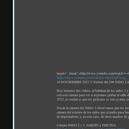
target="_blank">http://www.youtube.com/watch?v
https://www.youtube.com/watch?v=0j0jX5pFT3Q
10 NOVIEMBRE 2023 V Pichón día 20# NIDO 2 últimos
Hoy tenemos dos vídeos, el habitual de los nidos 2 y 3
con esta cámara para ver si logramos grabar el salto 
2023, la verdad es que los pichones se ven ya muy es
Desde la cámara del NIDO 2 observamos que los tres p
cámara del exterior de los nidos que el padre pasa bu
de depredadores y, en este caso, de otros machos de g
Cámara NIDO 2 y 3, JARDÍN y PISCINA