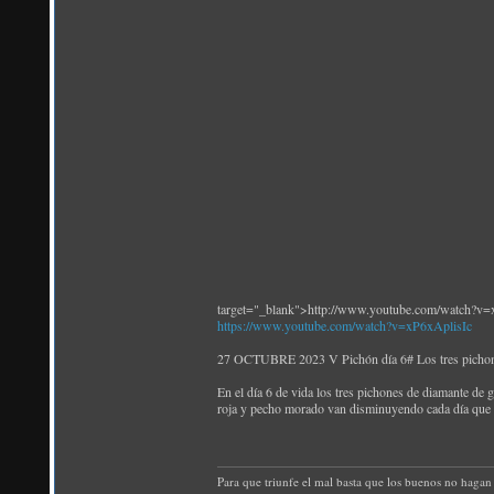
target="_blank">http://www.youtube.com/watch?v=
https://www.youtube.com/watch?v=xP6xAplisIc
27 OCTUBRE 2023 V Pichón día 6# Los tres pichones
En el día 6 de vida los tres pichones de diamante de 
roja y pecho morado van disminuyendo cada día que 
Para que triunfe el mal basta que los buenos no hagan 