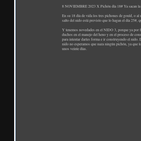
8 NOVIEMBRE 2023 X Pichón día 18# Ya sacan l
En su 18 día de vida los tres pichones de gould, o al
salto del nido está previsto que lo hagan el día 25#,
Y tenemos novedades en el NIDO 3, porque ya por fin
duchos en el manejo del heno y en el proceso de cons
para intentar darles forma e ir construyendo el nido
nido no esperamos que naza ningún pichón, ya que lo
unos veinte días.