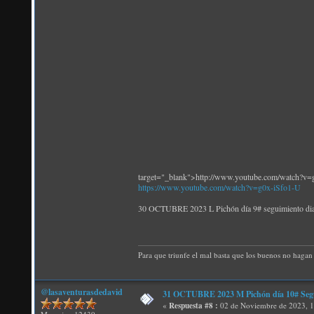
target="_blank">http://www.youtube.com/watch?v=
https://www.youtube.com/watch?v=g0x-iSfo1-U
30 OCTUBRE 2023 L Pichón día 9# seguimiento diam
Para que triunfe el mal basta que los buenos no hagan 
@lasaventurasdedavid
31 OCTUBRE 2023 M Pichón día 10#
«
Respuesta #8 :
02 de Noviembre de 2023, 1