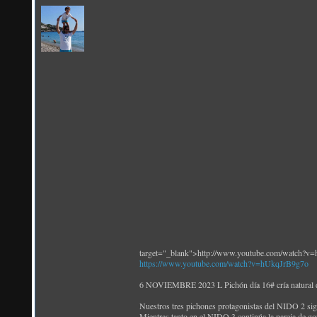
target="_blank">http://www.youtube.com/watch?v
https://www.youtube.com/watch?v=hUkqJrB9g7o
6 NOVIEMBRE 2023 L Pichón día 16# cría natural 
Nuestros tres pichones protagonistas del NIDO 2 sig
Mientras tanto en el NIDO 3 continúa la pareja de g