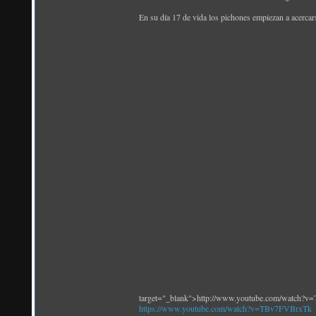
En su día 17 de vida los pichones empiezan a acercars
target="_blank">http://www.youtube.com/watch?
https://www.youtube.com/watch?v=TBv7FVBrxTk