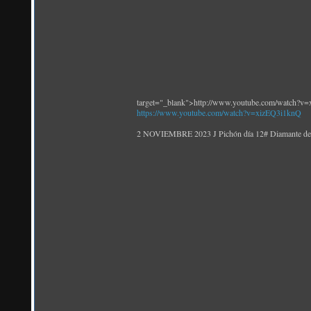
target="_blank">http://www.youtube.com/watch?v
https://www.youtube.com/watch?v=xizEQ3i1knQ
2 NOVIEMBRE 2023 J Pichón día 12# Diamante de g