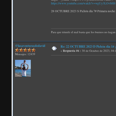
https://www.youtube.com/watch?v=wgUy3LOvbH8
28 OCTUBRE 2023 S Pichón día 7# Primera no
Para que triunfe el mal basta que los buenos no hagan 
@lasaventurasdedavid
Re: 22 OCTUBRE 2023 D Pichón día 1# ¡N
«
Respuesta #6 :
30 de Octubre de 2023, 04:
Mensajes: 12439