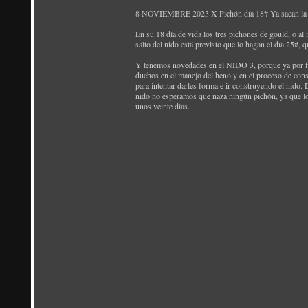
8 NOVIEMBRE 2023 X Pichón día 18# Ya sacan l
En su 18 día de vida los tres pichones de gould, o al
salto del nido está previsto que lo hagan el día 25#,
Y tenemos novedades en el NIDO 3, porque ya por fin
duchos en el manejo del heno y en el proceso de cons
para intentar darles forma e ir construyendo el nido
nido no esperamos que naza ningún pichón, ya que lo
unos veinte días.