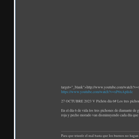
target="_blank">http://www.youtube.com/watch?v=
https://www.youtube.com/watch?v=xP6xAplisIc
27 OCTUBRE 2023 V Pichón día 6# Los tres pichones
En el día 6 de vida los tres pichones de diamante de 
roja y pecho morado van disminuyendo cada día que 
Para que triunfe el mal basta que los buenos no hagan 