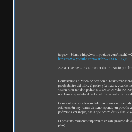
target="_blank">http://www.youtube.com/watch?v
https://www.youtube.com/watch?v=ZXERtlPtRj8
22 OCTUBRE 2023 D Pichón día 1# ¡Nació por fin! 
Comenzamos el vídeo de hoy con el bañito mañanero
pareja dentro del nido, el padre y la madre, cuando h
suelen estar los dos padres a la vez en el nido incub
nos hemos quedado el resto del día con esta cámara d
Como sabéis por otras nidadas anteriores retransmiti
esta ocasión hay ramas de heno tapando un poco la cám
podremos ver mejor, hasta que dentro de 25 días le v
El próximo momento importante en este proceso de crí
pían).