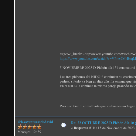
target="_blank">http://www.youtube.com/watch
https://www.youtube.com/watch?v=VPrA9MrBoq
5 NOVIEMBRE 2023 D Pichón día 15# cría natural 
Los tres pichones del NIDO 2 continúan su crecimient
padres; si todo va bien en diez días, la semana que v
En el NIDO 3 continúa la misma pareja pasando mucho
Para que triunfe el mal basta que los buenos no hagan 
@lasaventurasdedavid
Re: 22 OCTUBRE 2023 D Pichón día 1# ¡N
«
Respuesta #10 :
15 de Noviembre de 2023,
Mensajes: 12439