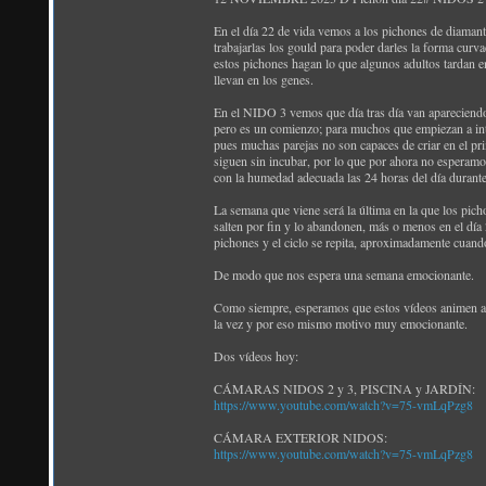
En el día 22 de vida vemos a los pichones de diamant
trabajarlas los gould para poder darles la forma curv
estos pichones hagan lo que algunos adultos tardan e
llevan en los genes.
En el NIDO 3 vemos que día tras día van apareciendo m
pero es un comienzo; para muchos que empiezan a inte
pues muchas parejas no son capaces de criar en el pr
siguen sin incubar, por lo que por ahora no esperam
con la humedad adecuada las 24 horas del día durante
La semana que viene será la última en la que los pi
salten por fin y lo abandonen, más o menos en el día 
pichones y el ciclo se repita, aproximadamente cuan
De modo que nos espera una semana emocionante.
Como siempre, esperamos que estos vídeos animen a los
la vez y por eso mismo motivo muy emocionante.
Dos vídeos hoy:
CÁMARAS NIDOS 2 y 3, PISCINA y JARDÍN:
https://www.youtube.com/watch?v=75-vmLqPzg8
CÁMARA EXTERIOR NIDOS:
https://www.youtube.com/watch?v=75-vmLqPzg8