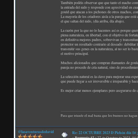
También podéis observar que que tanto el macho como 
la entrada del nido y responde con agresividad en cu
gould que atacan a los pichones de otros machos, cons
La mayoría de los criadores aisla a la pareja que está
el que saltan del nido, (día arriba, día abajo).
La razón por la que no lo hacemos así es porque quer
plena naturaleza, en libertad, con el objetivo de fort
en definitiva mejores padres, sobrevivan y transmita
protector un resultado contrario al deseado: debilitar
transmitir sus genes en la naturaleza, al no ser lo ba
el motivo principal.
Muchos aficionados que compran diamantes de gould p
pareja no procede de cría natural, sino de procedimie
La selección natural es la clave para mejorar una espe
que puede llegar a ser irreversible e irreparable y h
Es mejor criar menos ejemplares pero asegurarse de q
Para que triunfe el mal basta que los buenos no hagan 
@lasaventurasdedavid
Re: 22 OCTUBRE 2023 D Pichón día 1# ¡N
«
Respuesta #2 :
27 de Octubre de 2023, 04: