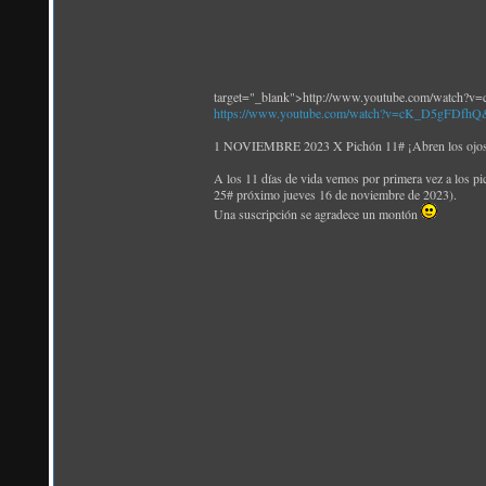
target="_blank">http://www.youtube.com/watch
https://www.youtube.com/watch?v=cK_D5gFDfhQ
1 NOVIEMBRE 2023 X Pichón 11# ¡Abren los ojos! 
A los 11 días de vida vemos por primera vez a los pi
25# próximo jueves 16 de noviembre de 2023).
Una suscripción se agradece un montón