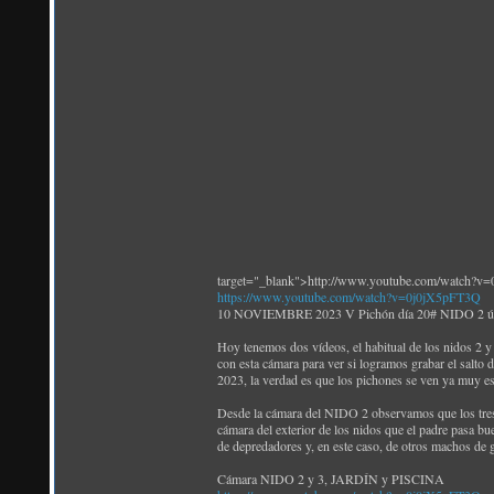
target="_blank">http://www.youtube.com/watch?v
https://www.youtube.com/watch?v=0j0jX5pFT3Q
10 NOVIEMBRE 2023 V Pichón día 20# NIDO 2 últimos
Hoy tenemos dos vídeos, el habitual de los nidos 2 y 3
con esta cámara para ver si logramos grabar el salto 
2023, la verdad es que los pichones se ven ya muy es
Desde la cámara del NIDO 2 observamos que los tres p
cámara del exterior de los nidos que el padre pasa bu
de depredadores y, en este caso, de otros machos de g
Cámara NIDO 2 y 3, JARDÍN y PISCINA