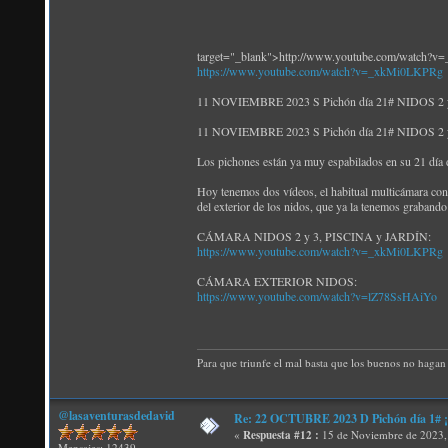
target="_blank">http://www.youtube.com/watch?
https://www.youtube.com/watch?v=_xkMi0LKPRg
11 NOVIEMBRE 2023 S Pichón día 21# NIDOS 2 y 
11 NOVIEMBRE 2023 S Pichón día 21# NIDOS 2 y 
Los pichones están ya muy espabilados en su 21 día de
Hoy tenemos dos vídeos, el habitual multicámara con e
del exterior de los nidos, que ya la tenemos grabando 
CÁMARA NIDOS 2 y 3, PISCINA y JARDÍN:
https://www.youtube.com/watch?v=_xkMi0LKPRg
CÁMARA EXTERIOR NIDOS:
https://www.youtube.com/watch?v=lZ78SsHAiYo
Para que triunfe el mal basta que los buenos no hagan 
@lasaventurasdedavid
Re: 22 OCTUBRE 2023 D Pichón día 1# ¡N
«
Respuesta #12 :
15 de Noviembre de 2023,
Mensajes: 12439