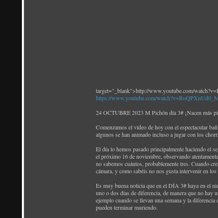
target="_blank">http://www.youtube.com/watch
https://www.youtube.com/watch?v=RoQPXnUd0_
24 OCTUBRE 2023 M Pichón día 3# ¡Nacen más pich
Comenzamos el vídeo de hoy con el espectacular bañito
algunos se han animado incluso a jugar con los chorri
El día lo hemos pasado principalmente haciendo el se
el próximo 16 de noviembre, observando atentamente
no sabemos cuántos, probablemente tres. Cuando crez
cámara, y como sabéis no nos gusta intervenir en los
Es muy buena noticia que en el DÍA 3# haya en el nid
uno o dos días de diferencia, de manera que no hay 
ejemplo cuando se llevan una semana y la diferencia
pueden terminar muriendo.