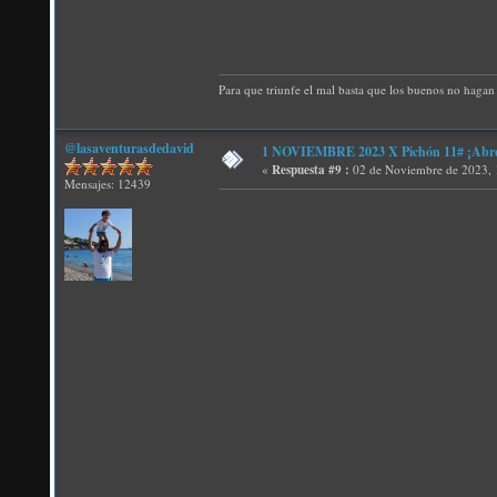
Para que triunfe el mal basta que los buenos no hagan 
@lasaventurasdedavid
1 NOVIEMBRE 2023 X Pichón 11# ¡Abren 
«
Respuesta #9 :
02 de Noviembre de 2023, 
Mensajes: 12439