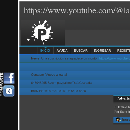
https://www.youtube.com/@la
INICIO
AYUDA
BUSCAR
INGRESAR
REGIST
News
: Una suscripción se agradece un montón
https://www.youtube
Contacto / Apoyo al canal
647045265 Bizum paypal.me/RafaGranada
IBAN ES19 0073 0100 5105 5408 8320
¡Adverte
El tema o f
Por favor i
Ingr