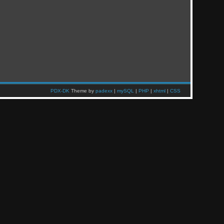
PDX-DK
Theme by
padexx
|
mySQL
|
PHP
|
xhtml
|
CSS