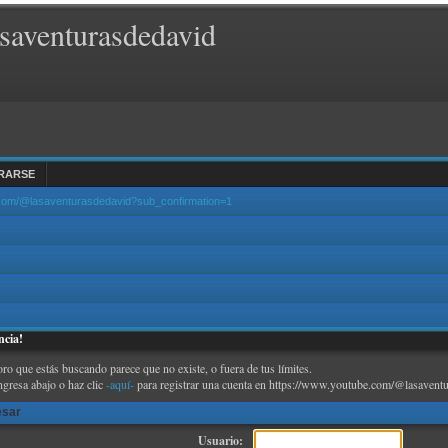
saventurasdedavid
RARSE
.com/@lasaventurasdedavid?sub_confirmation=1
ncia!
oro que estás buscando parece que no existe, o fuera de tus límites.
ngresa abajo o haz clic
-aquí-
para registrar una cuenta en https://www.youtube.com/@lasaventu
esar
Usuario: