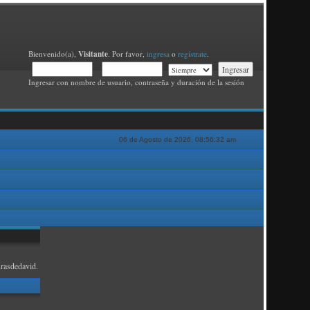
Visitante
Bienvenido(a),
. Por favor,
ingresa
o
regístrate
.
Ingresar con nombre de usuario, contraseña y duración de la sesión
06 de Agosto de 2026, 08:56:32 am
rasdedavid.