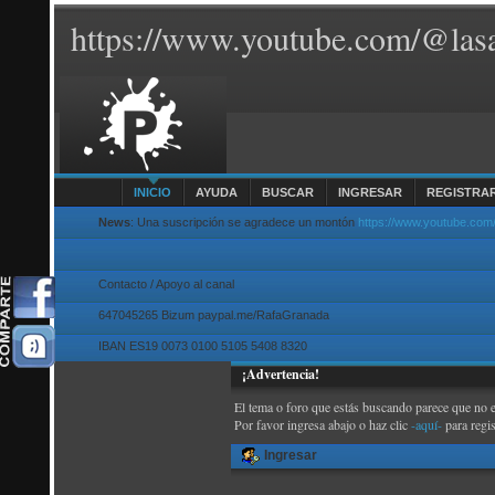
https://www.youtube.com/@lasa
INICIO
AYUDA
BUSCAR
INGRESAR
REGISTRA
News
: Una suscripción se agradece un montón
https://www.youtube.com
Contacto / Apoyo al canal
647045265 Bizum paypal.me/RafaGranada
IBAN ES19 0073 0100 5105 5408 8320
¡Advertencia!
El tema o foro que estás buscando parece que no exi
Por favor ingresa abajo o haz clic
-aquí-
para regi
Ingresar