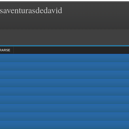
saventurasdedavid
RARSE