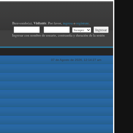
Visitante
Bienvenido(a),
. Por favor,
ingresa
o
regístrate
.
Ingresar con nombre de usuario, contraseña y duración de la sesión
07 de Agosto de 2026, 12:14:27 am