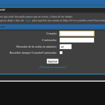
ncia!
oro que estás buscando parece que no existe, o fuera de tus límites.
ngresa abajo o haz clic
-aquí-
para registrar una cuenta en https://www.youtube.com/@lasaventu
esar
Usuario:
Contraseña:
Duración de la sesión en minutos:
Recordar siempre Usuario/Contraseña:
¿Olvidaste tu contraseña?