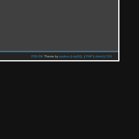
PDX-DK
Theme by
padexx
|
mySQL
|
PHP
|
xhtml
|
CSS