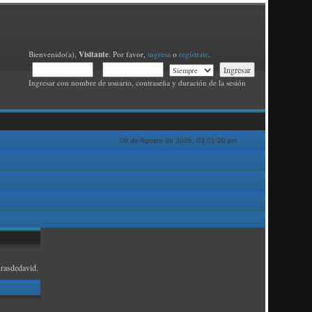
Visitante
Bienvenido(a),
. Por favor,
ingresa
o
regístrate
.
Ingresar con nombre de usuario, contraseña y duración de la sesión
09 de Agosto de 2026, 03:01:20 pm
rasdedavid.