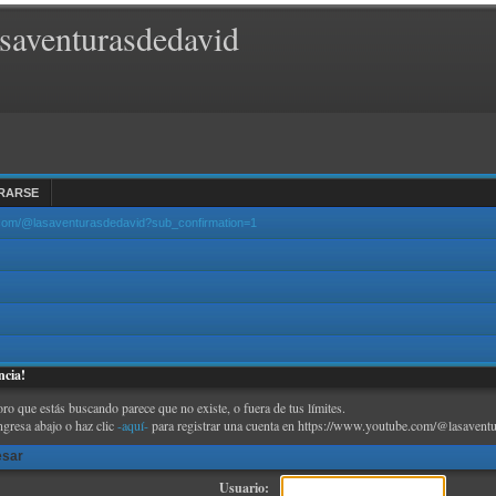
saventurasdedavid
RARSE
.com/@lasaventurasdedavid?sub_confirmation=1
ncia!
oro que estás buscando parece que no existe, o fuera de tus límites.
ngresa abajo o haz clic
-aquí-
para registrar una cuenta en https://www.youtube.com/@lasaventu
esar
Usuario: