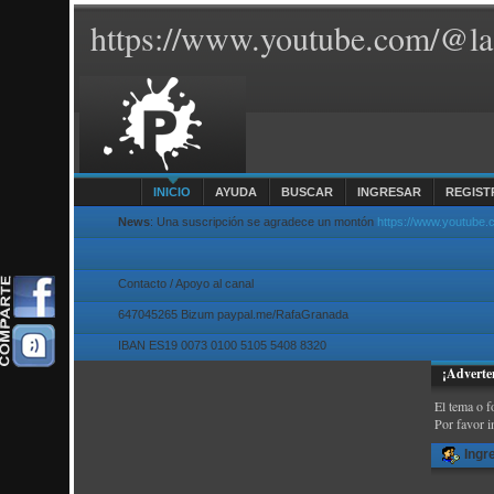
https://www.youtube.com/@la
INICIO
AYUDA
BUSCAR
INGRESAR
REGIST
News
: Una suscripción se agradece un montón
https://www.youtube
Contacto / Apoyo al canal
647045265 Bizum paypal.me/RafaGranada
IBAN ES19 0073 0100 5105 5408 8320
¡Adverte
El tema o f
Por favor i
Ingr