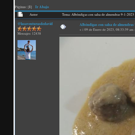
Páginas: [
1
]
Ir Abajo
Autor
Tema: Albóndigas con salsa de almendras 9-1-2023
@lasaventurasdedavid
Albóndigas con salsa de almendras 
«
:
09 de Enero de 2023, 08:33:39 am 
Mensajes: 12438