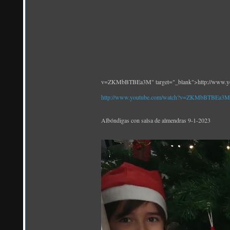
v=ZKMbBTBEa3M" target="_blank">http://www
http://www.youtube.com/watch?v=ZKMbBTBEa3M
Albóndigas con salsa de almendras 9-1-2023