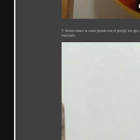
5. Removemos la carne picada con el perejil, los ajos
mezclado.