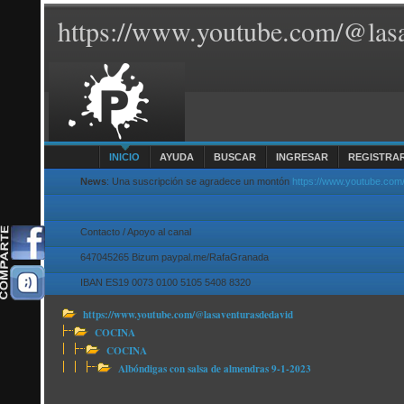
https://www.youtube.com/@lasa
INICIO
AYUDA
BUSCAR
INGRESAR
REGISTRA
News
: Una suscripción se agradece un montón
https://www.youtube.com
Contacto / Apoyo al canal
647045265 Bizum paypal.me/RafaGranada
IBAN ES19 0073 0100 5105 5408 8320
https://www.youtube.com/@lasaventurasdedavid
COCINA
COCINA
Albóndigas con salsa de almendras 9-1-2023