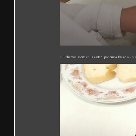
8. Echamos aceite en la sartén, ponemos fuego a 7 y 