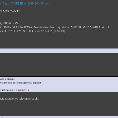
/10/17/pdfs/BORME-A-2019-200-18.pdf
RO MERCANTIL
LIQUIDACION.
MIR GOMEZ MARIA ROSA. Nombramientos. Liquidador: MIR GOMEZ MARIA ROSA.
les. T 737 , F 125, S 8, H GR 6222, I/A 7 ( 9.10.19).
jado a cuadros
o a mejorar el sistema judicial español.
actualizaciones, añádeme! :-)
ualizaciones relevantes te cito