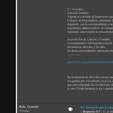
2.7 Asesores.-
Asesoría Jurídica:
Vigente el convenio de honorarios susc
Colegios de Procuradores, prestando l
requerido, con la correspondiente evac
expedientes administrativos en cualqui
requerido; intervención en procedimien
Asesoría Fiscal, Laboral y Contable:
Asesoramiento e información a través d
documentos laborales y fiscales.
Se abona mensualmente minuta por im
-------------
http://www.consejoandaluzdeprocura
En la memoria de 2014 del consejo and
esa partida por considerarla excesiva; 
que está redactando las resoluciones de
es otro? Están burlando la ley e impid
Rafa_Granada
Re: Denuncio que el cole
Visitante
«
Respuesta #17 :
11 de Ju