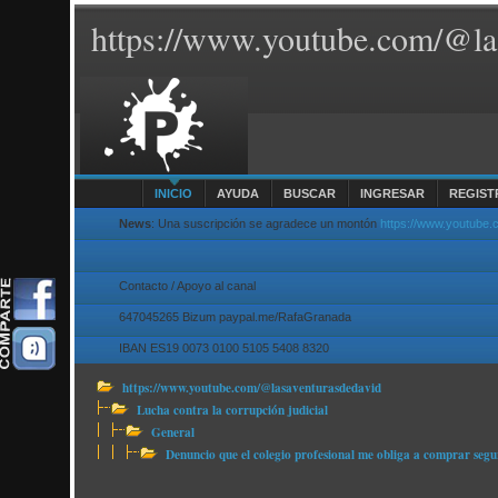
https://www.youtube.com/@la
INICIO
AYUDA
BUSCAR
INGRESAR
REGIST
News
: Una suscripción se agradece un montón
https://www.youtube
Contacto / Apoyo al canal
647045265 Bizum paypal.me/RafaGranada
IBAN ES19 0073 0100 5105 5408 8320
https://www.youtube.com/@lasaventurasdedavid
Lucha contra la corrupción judicial
General
Denuncio que el colegio profesional me obliga a comprar segu