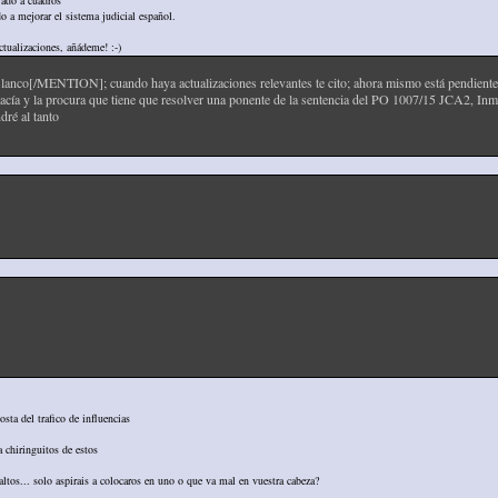
jado a cuadros
o a mejorar el sistema judicial español.
actualizaciones, añádeme! :-)
/MENTION]; cuando haya actualizaciones relevantes te cito; ahora mismo está pendiente el r
ogacía y la procura que tiene que resolver una ponente de la sentencia del PO 1007/15 JCA2, Inm
dré al tanto
sta del trafico de influencias
 chiringuitos de estos
ltos... solo aspirais a colocaros en uno o que va mal en vuestra cabeza?