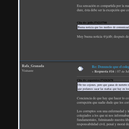
Esa sensación es compartida por la ma
dure, ésta debe ser la excepción que co
Cita de: jcitb;374215708
Buena noticia que los medios de comunicaci
Muy buena noticia @jcitb; después de 
Rafa_Granada
Re: Denuncio que el cole
Visitante
«
Respuesta #16 :
07 de Ju
Cita de: copernico;374262678
Ole tus cojones, pero que ganas de meterte 
que podamos sacar las mafias que hay en los
Conciencia de que hay que hacer lo 
corrupción que nadie dude que los cor
Los corruptos son una enfermedad y l
colegiados a los que ni nos informaba
fundamentales, fulminando nuestra libe
responsabilidad civil, penal y moral d