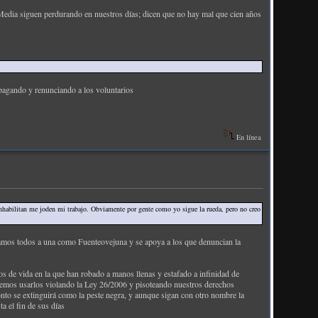
 Media siguen perdurando en nuestros días; dicen que no hay mal que cien años
 pagando y renunciando a los voluntarios
En línea
inhabilitan me joden mi trabajo. Obviamente por gente como yo sigue la rueda, pero no creo
os todos a una como Fuenteovejuna y se apoya a los que denuncian la
de vida en la que han robado a manos llenas y estafado a infinidad de
semos usarlos violando la Ley 26/2006 y pisoteando nuestros derechos
onto se extinguirá como la peste negra, y aunque sigan con otro nombre la
a el fin de sus días