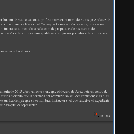
 retribución de sus actuaciones profesionales en nombre del Consejo Andaluz de
endo su asistencia a Plenos del Consejo o Comisión Permanente, cuando sea
ministrativos, incluida la redacción de propuestas de resolución de
presentación ante los organismo públicos o empresas privadas ante los que sea
as nóminas y los demás
emoria de 2015 efectivamente viene que el decano de Jerez vota en contra de
uicios diciendo que la hermana del secretario no se lleva comisión; si es él el
 es un fraude, ¿de qué sirve nombrar instructor si el que resuelve el expediente
te para que les representen
En línea