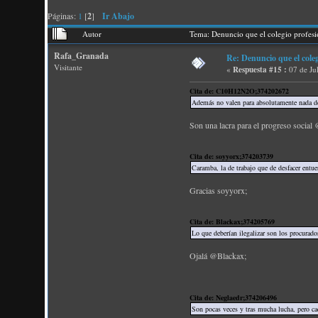
Páginas:
1
[
2
]
Ir Abajo
Autor
Tema: Denuncio que el colegio profes
Rafa_Granada
Re: Denuncio que el cole
Visitante
«
Respuesta #15 :
07 de Ju
Cita de: C10H12N2O;374202672
Además no valen para absolutamente nada de 
Son una lacra para el progreso social 
Cita de: soyyorx;374203739
Caramba, la de trabajo que de desfacer entue
Gracias soyyorx;
Cita de: Blackax;374205769
Lo que deberían ilegalizar son los procurado
Ojalá @Blackax;
Cita de: Neglaedr;374206496
Son pocas veces y tras mucha lucha, pero cad