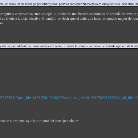
, no necesitariais mendigar por chiringuitos? podriais conseguir mucha pasta en cualquier sitio, pero claro, hab
ringuitos encarecen la cuota colegial suponiendo una barrera económica de entrada insalvable
es la tutela judicial efectiva @hamijito; es decir que el daño que hacen es mucho mayor del q
no
y dar un paso adelante en luchar contra estos temas, si todos hicieramos lo mismo se acabaría rapido toda la co
74972875254/?post_id=10158170847030255&comment_id=10158177656795255&notif_id=15
ialmente no esperes ayuda por parte del consejo andaluz.