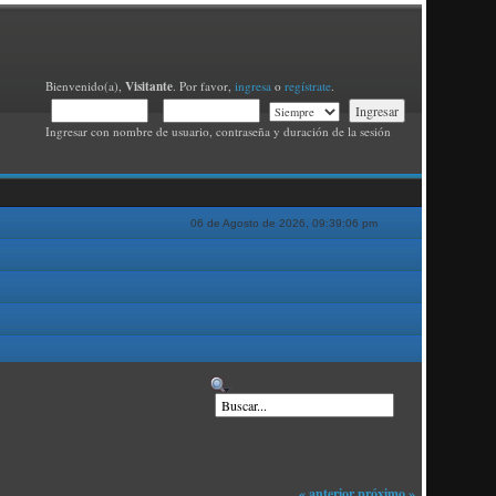
Visitante
Bienvenido(a),
. Por favor,
ingresa
o
regístrate
.
Ingresar con nombre de usuario, contraseña y duración de la sesión
06 de Agosto de 2026, 09:39:06 pm
« anterior
próximo »