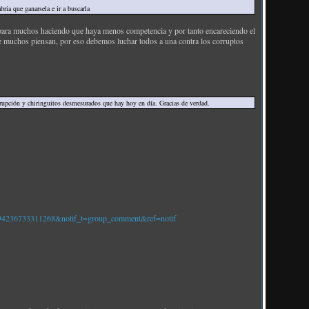
ria que ganarsela e ir a buscarla
 para muchos haciendo que haya menos competencia y por tanto encareciendo el
ue muchos piensan, por eso debemos luchar todos a una contra los corruptos
rrupción y chiringuitos desmesurados que hay hoy en día. Gracias de verdad.
94236733311268&notif_t=group_comment&ref=notif