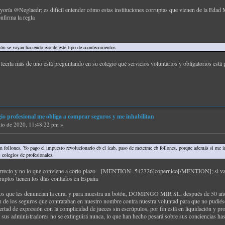
yoría @Neglaedr; es difícil entender cómo estas instituciones corruptas que vienen de la Edad
nfirma la regla
ón se vayan haciendo eco de este tipo de acontecimientos
leerla más de uno está preguntando en su colegio qué servicios voluntarios y obligatorios está
gio profesional me obliga a comprar seguros y me inhabilitan
lio de 2020, 11:48:22 pm »
en follones. Yo pago el impuesto revolucionario eb el icab, paso de meterme eb follones, porque además si me 
 colegios de profesionales.
correcto y no lo que conviene a corto plazo [MENTION=542326]copernico[/MENTION]; si vam
ruptos tienen los días contados en España
os que les denuncian la cura, y para muestra un botón, DOMINGO MIR SL, después de 50 años 
n de los seguros que contrataban en nuestro nombre contra nuestra voluntad para que no pudié
rtad de expresión con la complicidad de jueces sin escrúpulos, por fin está en liquidación y pr
e sus administradores no se extinguirá nunca, lo que han hecho pesará sobre sus conciencias hast