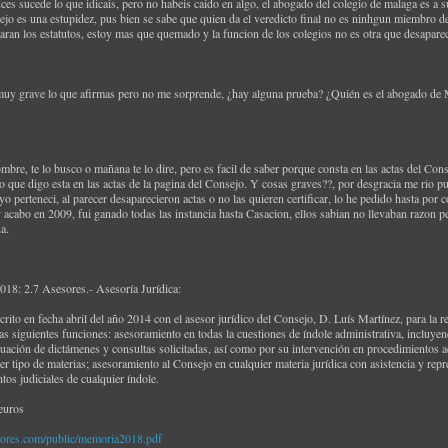
ces sucede lo que idicais, pero no habeis caido en algo, el abogado del colegio de malaga es a
ejo es una estupidez, pus bien se sabe que quien da el veredicto final no es ninhgun miembro d
aran los estatutos, estoy mas que quemado y la funcion de los colegios no es otra que desaparece
s muy grave lo que afirmas pero no me sorprende, ¿hay alguna prueba? ¿Quién es el abogado de
ombre, te lo busco o mañana te lo dire, pero es facil de saber porque consta en las actas del Co
 que digo esta en las actas de la pagina del Consejo. Y cosas graves??, por desgracia me rio pu
yo perteneci, al parecer desaparecieron actas o no las quieren certificar, lo he pedido hasta por 
cabo en 2009, fui ganado todas las instancia hasta Casacion, ellos sabian no llevaban razon p
a.
2018: 2.7 Asesores.- Asesoría Jurídica:
rito en fecha abril del año 2014 con el asesor jurídico del Consejo, D. Luís Martínez, para la
as siguientes funciones: asesoramiento en todas la cuestiones de índole administrativa, incluy
uación de dictámenes y consultas solicitadas, así como por su intervención en procedimientos ad
er tipo de materias; asesoramiento al Consejo en cualquier materia jurídica con asistencia y re
tos judiciales de cualquier índole.
euros
dores.com/public/memoria2018.pdf