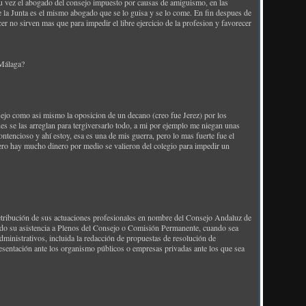
 su vez el abogado del consejo impuesto por causas de amiguismo, en las
e la Junta es el mismo abogado que se lo guisa y se lo come. En fin despues de
r no sirven mas que para impedir el libre ejercicio de la profesion y favorecer
 Málaga?
nsejo como asi mismo la oposicion de un decano (creo fue Jerez) por los
es se las arreglan para tergiversarlo todo, a mi por ejemplo me niegan unas
contencioso y ahí estoy, esa es una de mis guerra, pero lo mas fuerte fue el
ero hay mucho dinero por medio se valieron del colegio para impedir un
 retribución de sus actuaciones profesionales en nombre del Consejo Andaluz de
endo su asistencia a Plenos del Consejo o Comisión Permanente, cuando sea
ministrativos, incluida la redacción de propuestas de resolución de
presentación ante los organismo públicos o empresas privadas ante los que sea