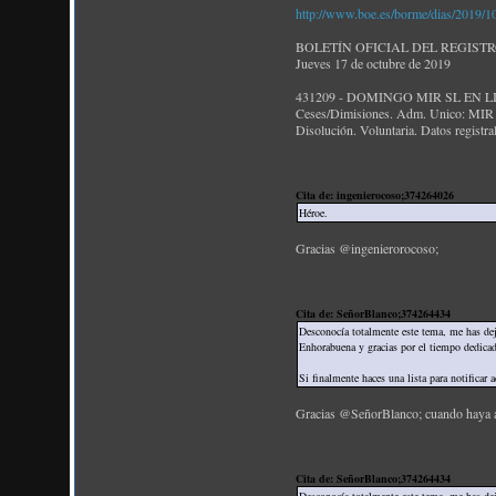
http://www.boe.es/borme/dias/2019
BOLETÍN OFICIAL DEL REGIST
Jueves 17 de octubre de 2019
431209 - DOMINGO MIR SL EN 
Ceses/Dimisiones. Adm. Unico: 
Disolución. Voluntaria. Datos registra
Cita de: ingenierocoso;374264026
Héroe.
Gracias @ingenierorocoso;
Cita de: SeñorBlanco;374264434
Desconocía totalmente este tema, me has de
Enhorabuena y gracias por el tiempo dedicad
Si finalmente haces una lista para notificar 
Gracias @SeñorBlanco; cuando haya act
Cita de: SeñorBlanco;374264434