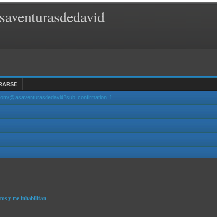
saventurasdedavid
RARSE
.com/@lasaventurasdedavid?sub_confirmation=1
ros y me inhabilitan