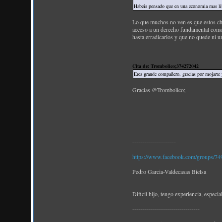
Habeis pensado que en una economia mas libre
Lo que muchos no ven es que estos chi
acceso a un derecho fundamental como 
hasta erradicarlos y que no quede ni u
Cita de: Trombolico;374272042
Eres grande compañero, gracias por mojarte 
Gracias @Trombolico;
----------------------
https://www.facebook.com/groups/
Pedro Garcia-Valdecasas Bielsa
Dificil hijo, tengo experiencia, espec
----------------------------------