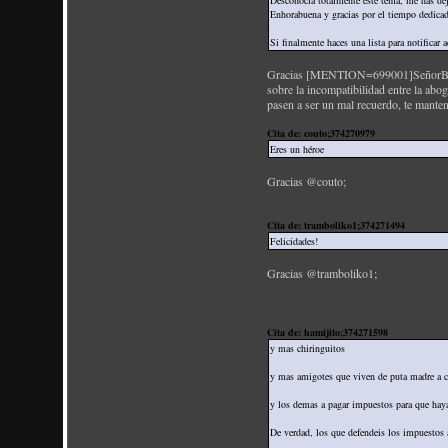
Desconocía totalmente este tema, me has de
Enhorabuena y gracias por el tiempo dedicad
Si finalmente haces una lista para notificar 
Gracias [MENTION=699001]SeñorBlanco[
sobre la incompatibilidad entre la ab
pasen a ser un mal recuerdo, te manten
Cita de: couto;374270979
Eres un héroe
Gracias @couto;
Cita de: tramboliko1;374271494
Felicidades!
Gracias @tramboliko1;
Cita de: hamijito;374271598
y mas chiringuitos
y mas amigotes que viven de puta madre a co
y los demas a pagar impuestos para que haya
De verdad, los que defendeis los impuestos a