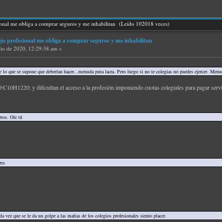
ional me obliga a comprar seguros y me inhabilitan (Leído 102018 veces)
gio profesional me obliga a comprar seguros y me inhabilitan
lio de 2020, 12:29:38 am »
lo que se supone que deberían hacer...menuda puta lacra. Pero luego si no te colegias no puedes ejercer. Menud
@C10H1220; y dificultan el acceso a la profesión imponiendo cuotas colegiales para pagar servic
rtos. Ole tú
res
a vez que se le da un golpe a las mafias de los colegios profesionales siento placer.