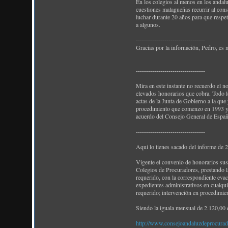
En los colegios al menos en los andalu
cuestiones malagueñas recurrir al cons
luchar durante 20 años para que respet
a algunos.
----------------------------------
Gracias por la infornación, Pedro, e
----------------------------------
Mira en este instante no recuerdo el n
elevados honorarios que cobra. Todo lo
actas de la Junta de Gobierno a la que 
procedimiento que comenzo en 1993 y a
acuerdo del Consejo General de Españ
----------------------------------
Aqui lo tienes sacado del informe de 
Vigente el convenio de honorarios susc
Colegios de Procuradores, prestando l
requerido, con la correspondiente evac
expedientes administrativos en cualqui
requerido; intervención en procedimien
Siendo la iguala mensual de 2.120,00 
http://www.consejoandaluzdeprocura