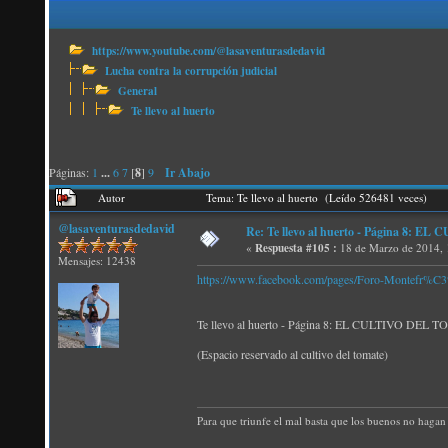
https://www.youtube.com/@lasaventurasdedavid
Lucha contra la corrupción judicial
General
Te llevo al huerto
Páginas:
1
...
6
7
[
8
]
9
Ir Abajo
Autor
Tema: Te llevo al huerto (Leído 526481 veces)
@lasaventurasdedavid
Re: Te llevo al huerto - Página 8:
«
Respuesta #105 :
18 de Marzo de 2014, 
Mensajes: 12438
https://www.facebook.com/pages/Foro-Montefr%
Te llevo al huerto - Página 8: EL CULTIVO DEL
(Espacio reservado al cultivo del tomate)
Para que triunfe el mal basta que los buenos no hagan 